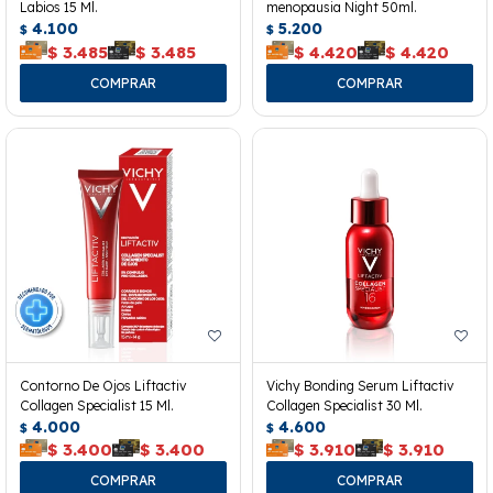
Labios 15 Ml.
menopausia Night 50ml.
4.100
5.200
$
$
$
3.485
$
3.485
$
4.420
$
4.420
Contorno De Ojos Liftactiv
Vichy Bonding Serum Liftactiv
Collagen Specialist 15 Ml.
Collagen Specialist 30 Ml.
4.000
4.600
$
$
$
3.400
$
3.400
$
3.910
$
3.910