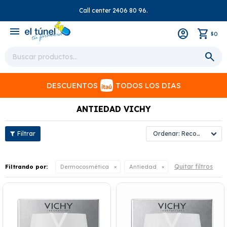
Call center 2406 80 96.
close
menu
0
$
DESCUENTOS
TODOS LOS DIAS
ANTIEDAD VICHY
Recomendados
Quitar filtros
Filtrando por:
Dermocosmética
Antiedad