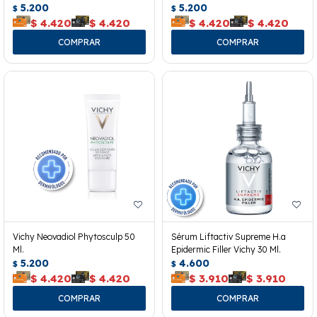
5.200
5.200
$
$
$
4.420
$
4.420
$
4.420
$
4.420
Vichy Neovadiol Phytosculp 50
Sérum Liftactiv Supreme H.a
Ml.
Epidermic Filler Vichy 30 Ml.
5.200
4.600
$
$
$
4.420
$
4.420
$
3.910
$
3.910