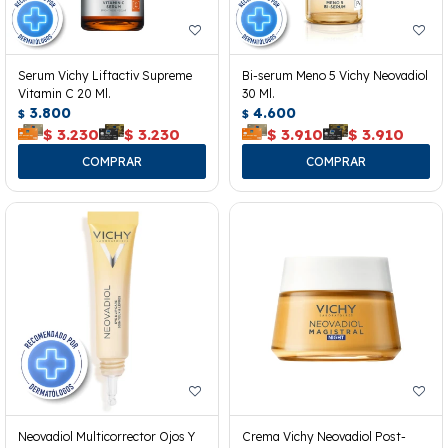
Serum Vichy Liftactiv Supreme
Bi-serum Meno 5 Vichy Neovadiol
Vitamin C 20 Ml.
30 Ml.
3.800
4.600
$
$
$
3.230
$
3.230
$
3.910
$
3.910
Neovadiol Multicorrector Ojos Y
Crema Vichy Neovadiol Post-