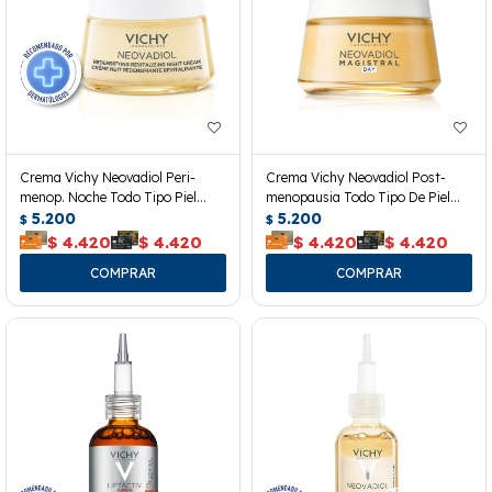
Crema Vichy Neovadiol Peri-
Crema Vichy Neovadiol Post-
menop. Noche Todo Tipo Piel
menopausia Todo Tipo De Piel
50ml
5.200
50ml
5.200
$
$
$
4.420
$
4.420
$
4.420
$
4.420