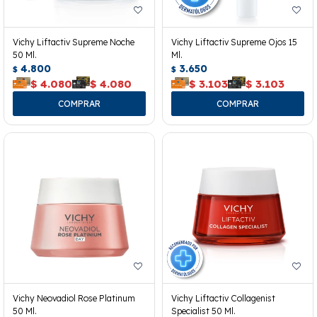
Vichy Liftactiv Supreme Noche
Vichy Liftactiv Supreme Ojos 15
50 Ml.
Ml.
4.800
3.650
$
$
$
4.080
$
4.080
$
3.103
$
3.103
Vichy Neovadiol Rose Platinum
Vichy Liftactiv Collagenist
50 Ml.
Specialist 50 Ml.