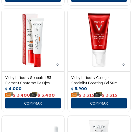
Vichy Liftactiv Specialist B3
Vichy Liftactiv Collagen
Pigment Contorno De Ojos
Specialist Boosting Gel 50ml
Spf50+
4.000
3.900
$
$
$
3.400
$
3.400
$
3.315
$
3.315