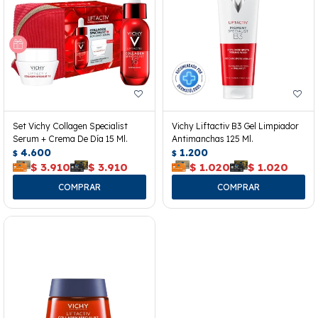
Set Vichy Collagen Specialist
Vichy Liftactiv B3 Gel Limpiador
Serum + Crema De Día 15 Ml.
Antimanchas 125 Ml.
4.600
1.200
$
$
$
3.910
$
3.910
$
1.020
$
1.020