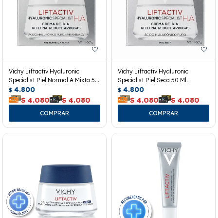
Vichy Liftactiv Hyaluronic
Vichy Liftactiv Hyaluronic
Specialist Piel Normal A Mixta 50
Specialist Piel Seca 50 Ml.
Ml.
4.800
4.800
$
$
$
4.080
$
4.080
$
4.080
$
4.080