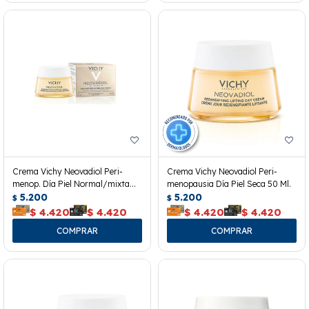
Crema Vichy Neovadiol Peri-
Crema Vichy Neovadiol Peri-
menop. Día Piel Normal/mixta
menopausia Día Piel Seca 50 Ml.
50ml
5.200
5.200
$
$
$
4.420
$
4.420
$
4.420
$
4.420