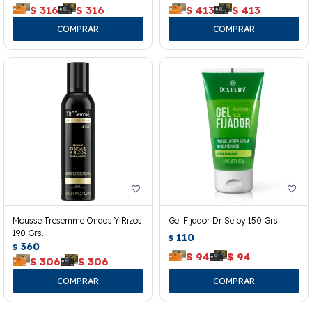
$
316
$
316
$
413
$
413
Mousse Tresemme Ondas Y Rizos
Gel Fijador Dr Selby 150 Grs.
190 Grs.
110
$
360
$
$
94
$
94
$
306
$
306