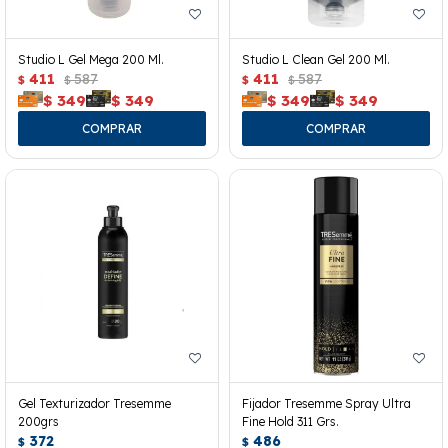
Studio L Gel Mega 200 Ml.
Studio L Clean Gel 200 Ml.
411
587
411
587
$
$
$
$
$
349
$
349
$
349
$
349
Gel Texturizador Tresemme
Fijador Tresemme Spray Ultra
200grs
Fine Hold 311 Grs.
372
486
$
$