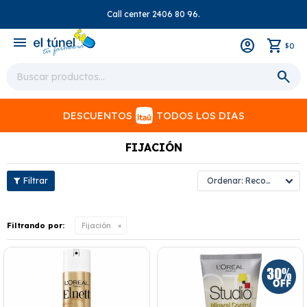
Call center 2406 80 96.
close
menu
0
$
DESCUENTOS
TODOS LOS DIAS
FIJACIÓN
Recomendados
Filtrando por:
Fijación