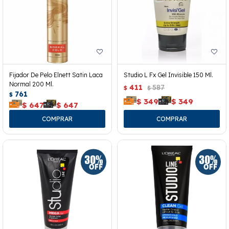
Fijador De Pelo Elnett Satin Laca
Studio L Fx Gel Invisible 150 Ml.
Normal 200 Ml.
411
587
$
$
761
$
$
349
$
349
$
647
$
647