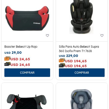
Booster Bebesit Up Rojo
Silla Para Auto Bebesit Supra
360 Isofix Prem Tt 7618
29,00
USD
229,00
USD
USD
24,65
USD
194,65
USD
24,65
USD
194,65