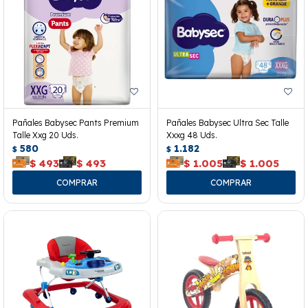
Pañales Babysec Pants Premium
Pañales Babysec Ultra Sec Talle
Talle Xxg 20 Uds.
Xxxg 48 Uds.
580
1.182
$
$
$
493
$
493
$
1.005
$
1.005