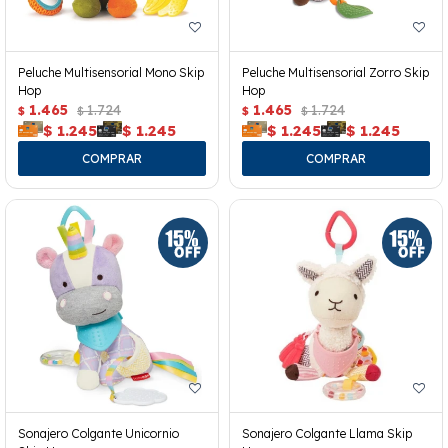
Peluche Multisensorial Mono Skip
Peluche Multisensorial Zorro Skip
Hop
Hop
1.465
1.724
1.465
1.724
$
$
$
$
$
1.245
$
1.245
$
1.245
$
1.245
Sonajero Colgante Unicornio
Sonajero Colgante Llama Skip