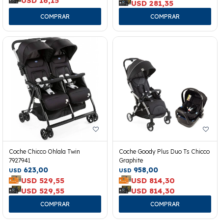
USD
16,15
USD
281,35
Coche Chicco Ohlala Twin
Coche Goody Plus Duo Ts Chicco
7927941
Graphite
623,00
958,00
USD
USD
USD
529,55
USD
814,30
USD
529,55
USD
814,30