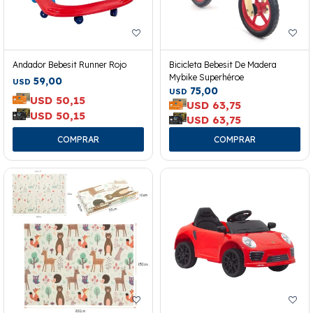
Andador Bebesit Runner Rojo
Bicicleta Bebesit De Madera
Mybike Superhéroe
59,00
USD
75,00
USD
USD
50,15
USD
63,75
USD
50,15
USD
63,75