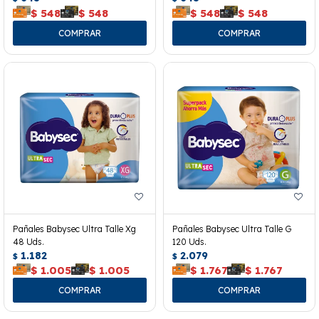
$
548
$
548
$
548
$
548
Pañales Babysec Ultra Talle Xg
Pañales Babysec Ultra Talle G
48 Uds.
120 Uds.
1.182
2.079
$
$
$
1.005
$
1.005
$
1.767
$
1.767