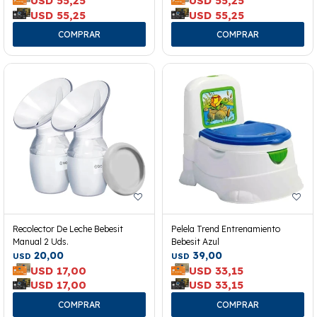
USD
55,25
USD
55,25
USD
55,25
USD
55,25
Recolector De Leche Bebesit
Pelela Trend Entrenamiento
Manual 2 Uds.
Bebesit Azul
20,00
39,00
USD
USD
USD
17,00
USD
33,15
USD
17,00
USD
33,15