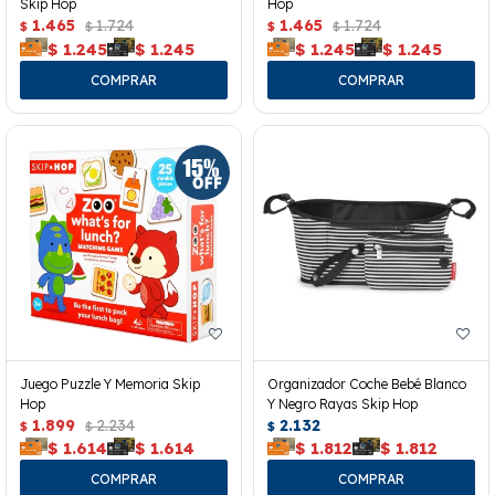
Skip Hop
Hop
1.465
1.724
1.465
1.724
$
$
$
$
$
1.245
$
1.245
$
1.245
$
1.245
Juego Puzzle Y Memoria Skip
Organizador Coche Bebé Blanco
Hop
Y Negro Rayas Skip Hop
1.899
2.234
2.132
$
$
$
$
1.614
$
1.614
$
1.812
$
1.812