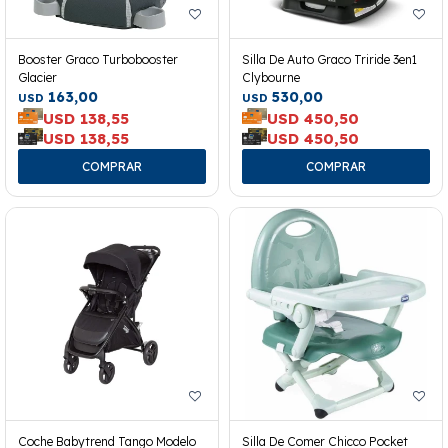
Booster Graco Turbobooster
Silla De Auto Graco Triride 3en1
Glacier
Clybourne
163,00
530,00
USD
USD
USD
138,55
USD
450,50
USD
138,55
USD
450,50
Coche Babytrend Tango Modelo
Silla De Comer Chicco Pocket