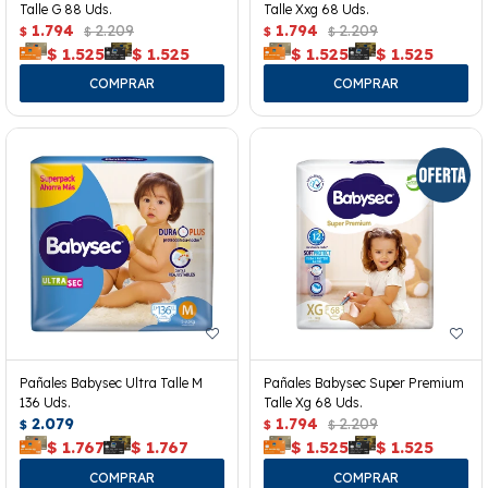
Talle G 88 Uds.
Talle Xxg 68 Uds.
1.794
2.209
1.794
2.209
$
$
$
$
$
1.525
$
1.525
$
1.525
$
1.525
Pañales Babysec Ultra Talle M
Pañales Babysec Super Premium
136 Uds.
Talle Xg 68 Uds.
2.079
1.794
2.209
$
$
$
$
1.767
$
1.767
$
1.525
$
1.525