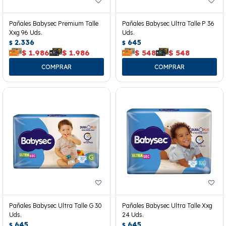
Pañales Babysec Premium Talle
Pañales Babysec Ultra Talle P 36
Xxg 96 Uds.
Uds.
2.336
645
$
$
$
1.986
$
1.986
$
548
$
548
Pañales Babysec Ultra Talle G 30
Pañales Babysec Ultra Talle Xxg
Uds.
24 Uds.
645
645
$
$