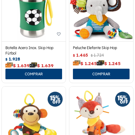
Botella Acero Inox. Skip Hop
Peluche Elefante Skip Hop
Fútbol
1.465
1.724
$
$
1.928
$
$
1.245
$
1.245
$
1.639
$
1.639