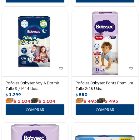
Pañales Babysec Voy A Dormir
Pañales Babysec Pants Premium
Talle S / M 14 Uds.
Talle G 28 Uds.
1.299
580
$
$
$
1.104
$
1.104
$
493
$
493