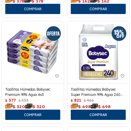
$
378
$
378
$
162
$
162
Toallitas Húmedas Babysec
Toallitas Húmedas Babysec
Premium 99% Agua 4x3
Super Premium 99% Agua 240
377
433
Uds.
821
966
$
$
$
$
$
320
$
320
$
698
$
698