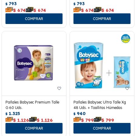
793
793
$
$
$
674
$
674
$
674
$
674
Pañales Babysec Premium Talle
Pañales Babysec Ultra Talle Xg
G 60 Uds.
48 Uds. + Toallitas Húmedas
1.325
940
$
$
$
1.126
$
1.126
$
799
$
799