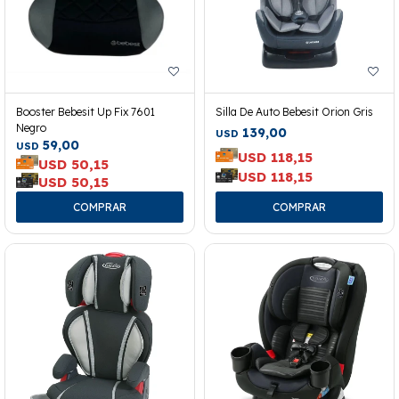
Booster Bebesit Up Fix 7601
Silla De Auto Bebesit Orion Gris
Negro
139,00
USD
59,00
USD
USD
118,15
USD
50,15
USD
118,15
USD
50,15