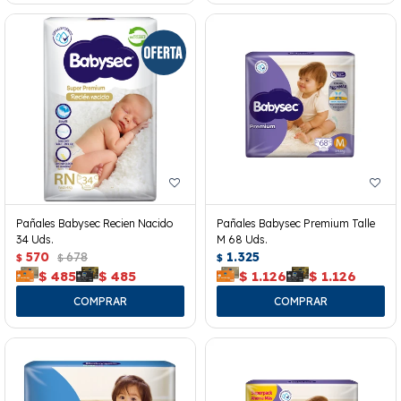
Pañales Babysec Recien Nacido
Pañales Babysec Premium Talle
34 Uds.
M 68 Uds.
570
678
1.325
$
$
$
$
485
$
485
$
1.126
$
1.126