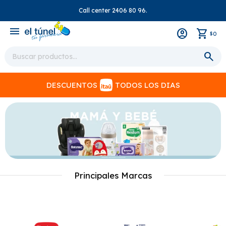
Call center 2406 80 96.
close
menu
0
$
DESCUENTOS
TODOS LOS DIAS
Principales Marcas