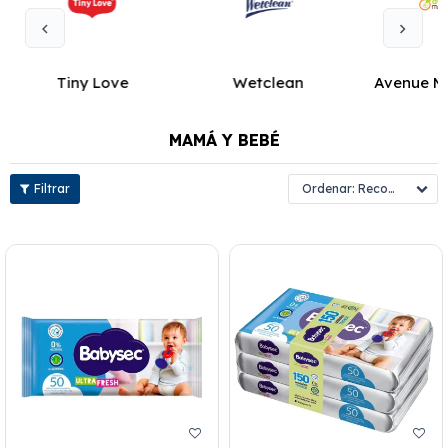
Tiny Love
Wetclean
Avenue M
MAMÁ Y BEBÉ
Recomendados