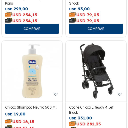
Kona
Snack
299,00
93,00
USD
USD
USD
254,15
USD
79,05
USD
254,15
USD
79,05
Chicco Shampoo Neutro 500 Ml.
Coche Chicco Liteway 4 Jet
Black
19,00
USD
331,00
USD
USD
16,15
USD
281,35