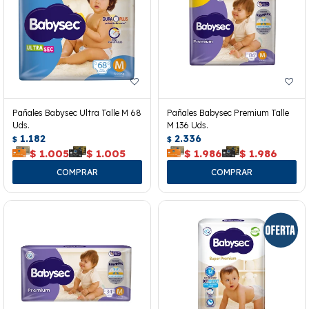
Pañales Babysec Ultra Talle M 68
Pañales Babysec Premium Talle
Uds.
M 136 Uds.
1.182
2.336
$
$
$
1.005
$
1.005
$
1.986
$
1.986