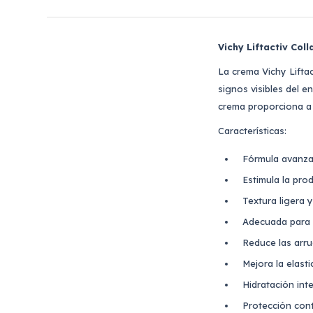
Vichy Liftactiv Coll
La crema Vichy Liftac
signos visibles del 
crema proporciona a 
Características:
Fórmula avanza
Estimula la pro
Textura ligera 
Adecuada para u
Reduce las arru
Mejora la elasti
Hidratación inte
Protección cont