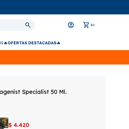
0
$
OS
🔥OFERTAS DESTACADAS🔥
lagenist Specialist 50 Ml.
$
4.420