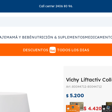
Call center 2406 80 96.
AJE
MAMÁ Y BEBÉ
NUTRICIÓN & SUPLEMENTOS
MEDICAMENT
DESCUENTOS
TODOS LOS DIAS
Vichy Liftactiv Col
80044712-80044712
5.200
$
$
4.420