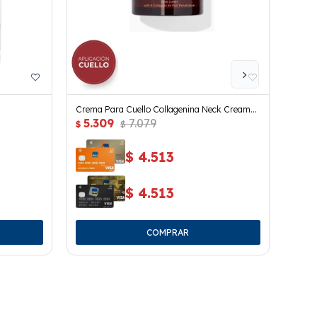
Crema Para Cuello Collagenina Neck Cream
Gel T
5.309
7.079
5.
Grade 2
Grade 
$
$
$
$
4.513
$
4.513