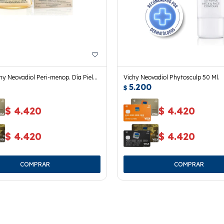
y Neovadiol Peri-menop. Día Piel
Vichy Neovadiol Phytosculp 50 Ml.
5.200
xta 50ml
$
$
4.420
$
4.420
$
4.420
$
4.420