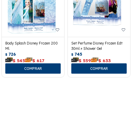
Body Splash Disney Frozen 200
Set Perfume Disney Frozen Edt
Ml.
30ml.+ Shower Gel
726
745
$
$
$
545
$
617
$
559
$
633