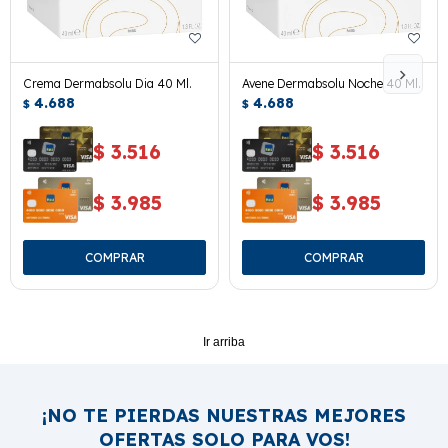
Crema Dermabsolu Dia 40 Ml.
Avene Dermabsolu Noche 40 Ml.
4.688
4.688
$
$
$
3.516
$
3.516
$
3.985
$
3.985
Ir arriba
¡NO TE PIERDAS NUESTRAS MEJORES
OFERTAS SOLO PARA VOS!