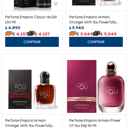
Perfume Emporio Classic He Edt
Perfume Emporio Armani
100 Ml.
Stronger With You Powerfully
4.890
Edp 100ml
5.940
$
$
$
4.157
$
4.157
$
5.049
$
5.049
Perfume Emporio Armani
Perfume Emporio Armani Power
Stronger With You Powerfully
Of You Edp 90 Ml.