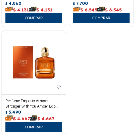
Edp 50 Ml.
4.860
7.700
$
$
$
4.131
$
4.131
$
6.545
$
6.545
Perfume Emporio Armani
Stronger With You Amber Edp
100 Ml.
5.490
$
$
4.667
$
4.667