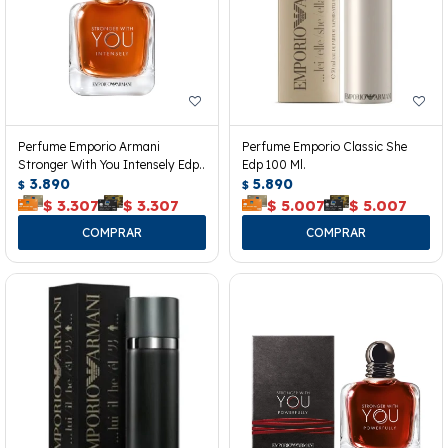
Perfume Emporio Armani
Perfume Emporio Classic She
Stronger With You Intensely Edp
Edp 100 Ml.
30 Ml.
3.890
5.890
$
$
$
3.307
$
3.307
$
5.007
$
5.007