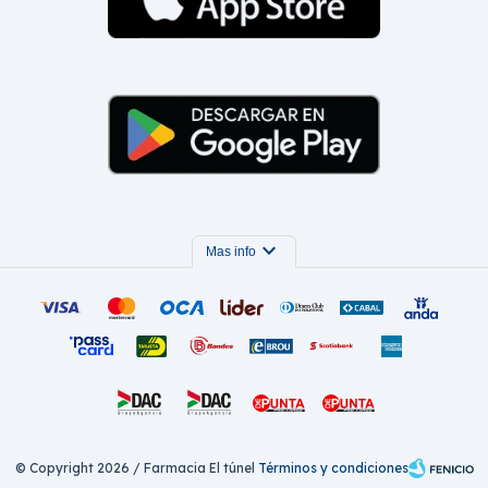
expand_more
Mas info
© Copyright 2026 / Farmacia El túnel
Términos y condiciones