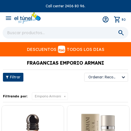
Call center 2406 80 96.
close
menu
0
$
DESCUENTOS
TODOS LOS DIAS
FRAGANCIAS EMPORIO ARMANI
Recomendados
Filtrando por:
Emporio Armani