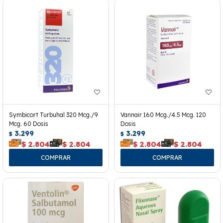
Symbicort Turbuhal 320 Mcg./9
Vannair 160 Mcg./4.5 Mcg. 120
Mcg. 60 Dosis
Dosis
3.299
3.299
$
$
$
2.804
$
2.804
$
2.804
$
2.804