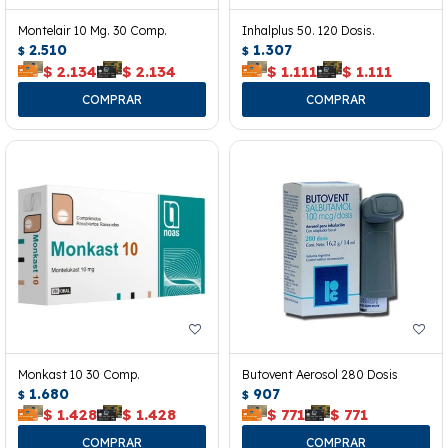
Montelair 10 Mg. 30 Comp.
Inhalplus 50. 120 Dosis.
2.510
1.307
$
$
$
2.134
$
2.134
$
1.111
$
1.111
Monkast 10 30 Comp.
Butovent Aerosol 280 Dosis
1.680
907
$
$
$
1.428
$
1.428
$
771
$
771