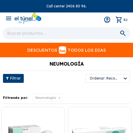
Call center 2406 80 96.
close
menu
0
$
DESCUENTOS
TODOS LOS DIAS
NEUMOLOGÍA
Recomendados
Filtrando por:
Neumología