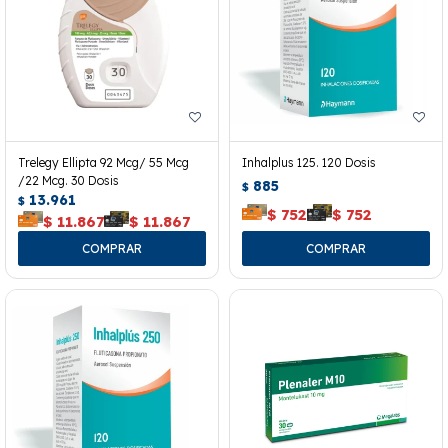
Trelegy Ellipta 92 Mcg/ 55 Mcg
Inhalplus 125. 120 Dosis
/22 Mcg. 30 Dosis
885
$
13.961
$
$
752
$
752
$
11.867
$
11.867