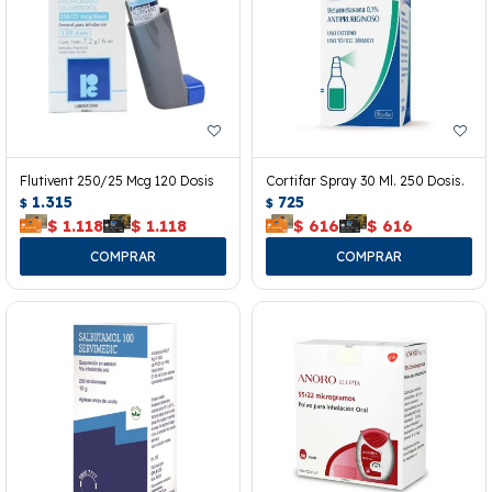
Flutivent 250/25 Mcg 120 Dosis
Cortifar Spray 30 Ml. 250 Dosis.
1.315
725
$
$
$
1.118
$
1.118
$
616
$
616