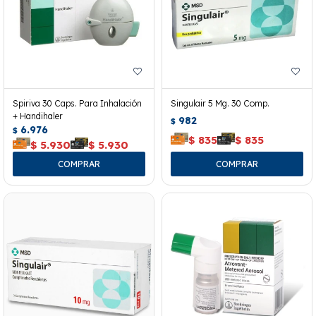
Spiriva 30 Caps. Para Inhalación
Singulair 5 Mg. 30 Comp.
+ Handihaler
982
$
6.976
$
$
835
$
835
$
5.930
$
5.930