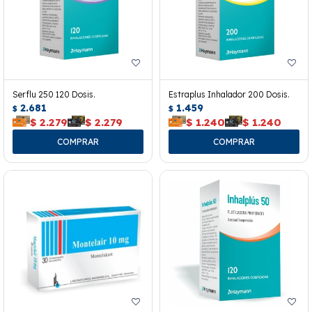
Serflu 250 120 Dosis.
Estraplus Inhalador 200 Dosis.
2.681
1.459
$
$
$
2.279
$
2.279
$
1.240
$
1.240