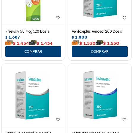
Freeway 50 Mcg 120 Dosis
Ventoxiplus Aerosol 200 Dosis
1.687
1.800
$
$
$
1.434
$
1.434
$
1.530
$
1.530