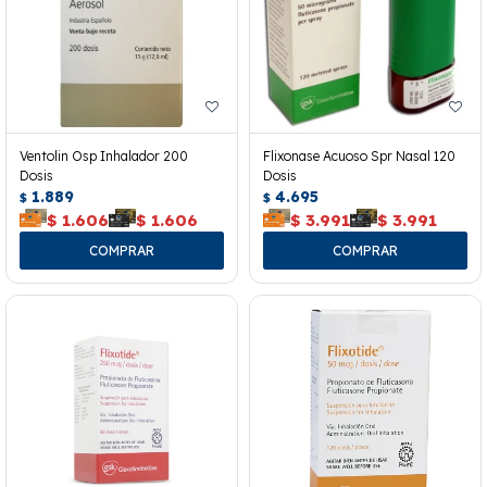
Ventolin Osp Inhalador 200
Flixonase Acuoso Spr Nasal 120
Dosis
Dosis
1.889
4.695
$
$
$
1.606
$
1.606
$
3.991
$
3.991