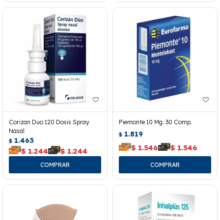
Corizan Duo 120 Dosis Spray
Piemonte 10 Mg. 30 Comp.
Nasal
1.819
$
1.463
$
$
1.546
$
1.546
$
1.244
$
1.244