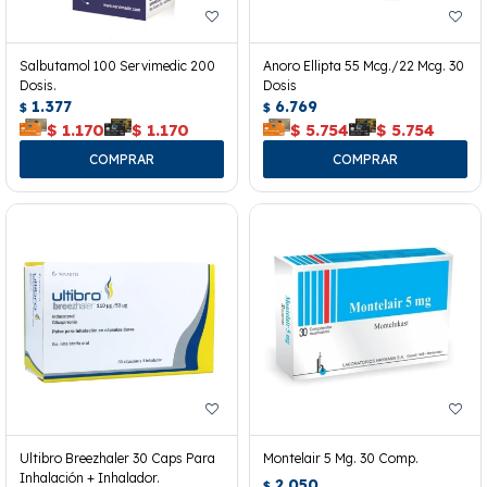
Salbutamol 100 Servimedic 200
Anoro Ellipta 55 Mcg./22 Mcg. 30
Dosis.
Dosis
1.377
6.769
$
$
$
1.170
$
1.170
$
5.754
$
5.754
Ultibro Breezhaler 30 Caps Para
Montelair 5 Mg. 30 Comp.
Inhalación + Inhalador.
2.050
$