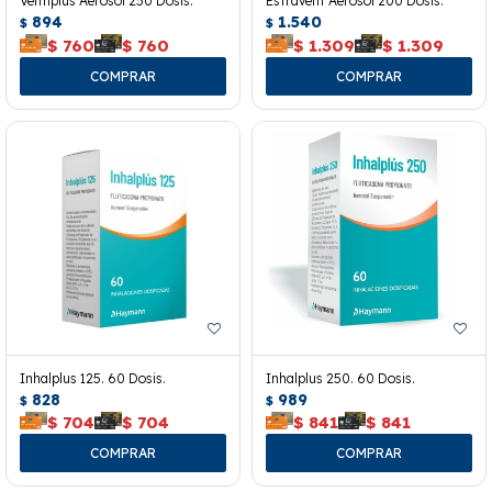
Ventiplus Aerosol 250 Dosis.
Estravent Aerosol 200 Dosis.
894
1.540
$
$
$
760
$
760
$
1.309
$
1.309
Inhalplus 125. 60 Dosis.
Inhalplus 250. 60 Dosis.
828
989
$
$
$
704
$
704
$
841
$
841