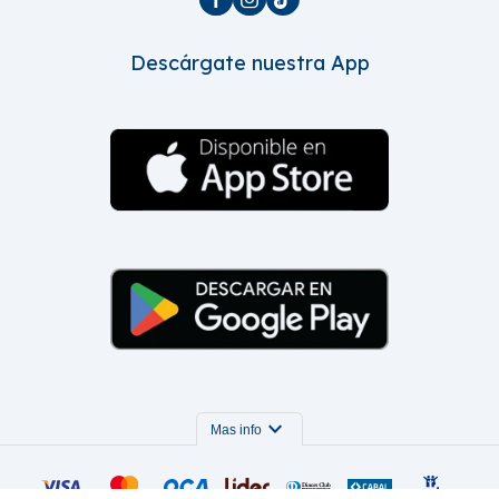
Descárgate nuestra App
expand_more
Mas info