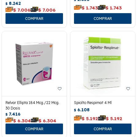
8.242
$
$
1.743
$
1.743
$
7.006
$
7.006
Relvar Ellipta 184 Mcg./22 Mcg.
Spiolto Respimat 4 Ml
30 Dosis
6.108
$
7.416
$
$
5.192
$
5.192
$
6.304
$
6.304