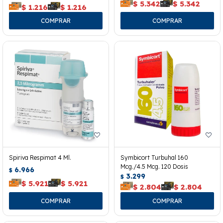
$
5.342
$
5.342
$
1.216
$
1.216
Spiriva Respimat 4 Ml.
Symbicort Turbuhal 160
Mcg./4.5 Mcg. 120 Dosis
6.966
$
3.299
$
$
5.921
$
5.921
$
2.804
$
2.804