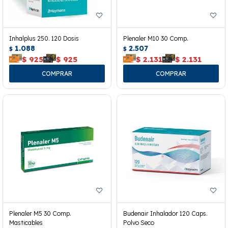
Inhalplus 250. 120 Dosis
Plenaler M10 30 Comp.
1.088
2.507
$
$
$
925
$
925
$
2.131
$
2.131
Plenaler M5 30 Comp.
Budenair Inhalador 120 Caps.
Masticables
Polvo Seco