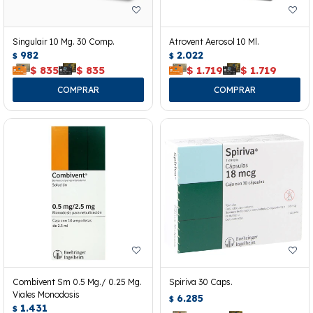
Singulair 10 Mg. 30 Comp.
Atrovent Aerosol 10 Ml.
982
2.022
$
$
$
835
$
835
$
1.719
$
1.719
Combivent Sm 0.5 Mg./ 0.25 Mg.
Spiriva 30 Caps.
Viales Monodosis
6.285
$
1.431
$