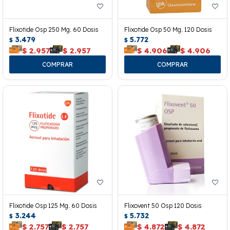
Flixotide Osp 250 Mg. 60 Dosis
Flixotide Osp 50 Mg. 120 Dosis
3.479
5.772
$
$
$
2.957
$
2.957
$
4.906
$
4.906
Flixotide Osp 125 Mg. 60 Dosis
Flixovent 50 Osp 120 Dosis
3.244
5.732
$
$
$
2.757
$
2.757
$
4.872
$
4.872