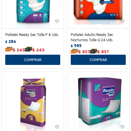
Pañales Ready Sec Talle P 8 Uds.
Pañales Adulto Ready Sec
Nocturnos Talle G 24 Uds.
286
$
985
$
$
243
$
243
$
837
$
837