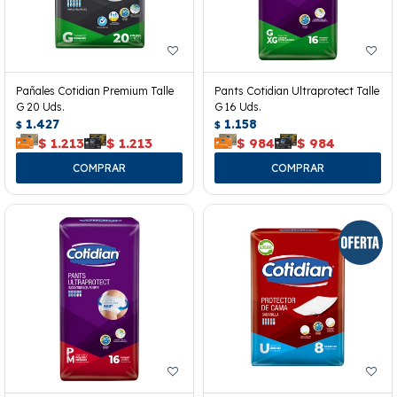
Pañales Cotidian Premium Talle
Pants Cotidian Ultraprotect Talle
G 20 Uds.
G 16 Uds.
1.427
1.158
$
$
$
1.213
$
1.213
$
984
$
984