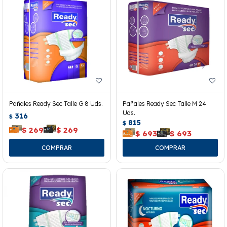
Pañales Ready Sec Talle G 8 Uds.
Pañales Ready Sec Talle M 24
Uds.
316
$
815
$
$
269
$
269
$
693
$
693