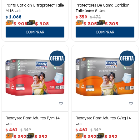
Pants Cotidian Ultraprotect Talle
Protectores De Cama Cotidian
M 16 Uds.
Talle único 8 Uds.
1.068
359
472
$
$
$
$
908
$
908
$
305
$
305
Readysec Pant Adultos P/m 14
Readysec Pant Adultos G/xg 14
Uds.
Uds.
461
549
461
549
$
$
$
$
$
392
$
392
$
392
$
392