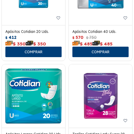
Apósitos Cotidian 20 Uds.
Apósitos Cotidian 40 Uds.
412
570
750
$
$
$
$
350
$
350
$
485
$
485