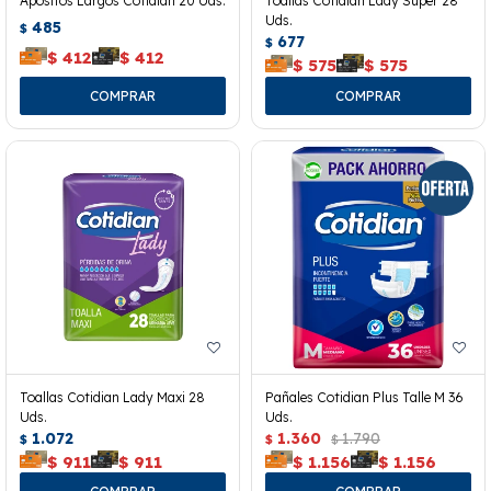
Apósitos Largos Cotidian 20 Uds.
Toallas Cotidian Lady Super 28
Uds.
485
$
677
$
$
412
$
412
$
575
$
575
Toallas Cotidian Lady Maxi 28
Pañales Cotidian Plus Talle M 36
Uds.
Uds.
1.072
1.360
1.790
$
$
$
$
911
$
911
$
1.156
$
1.156