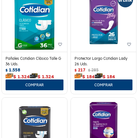
Pañales Cotidian Clásico Talle G
Protector Largo Cotidian Lady
36 Uds.
26 Uds.
1.558
217
285
$
$
$
$
1.324
$
1.324
$
184
$
184