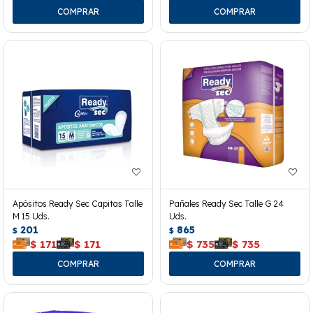
Apósitos Ready Sec Capitas Talle
Pañales Ready Sec Talle G 24
M 15 Uds.
Uds.
201
865
$
$
$
171
$
171
$
735
$
735