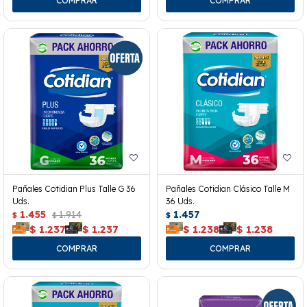
Pañales Cotidian Plus Talle G 36
Pañales Cotidian Clásico Talle M
Uds.
36 Uds.
1.455
1.914
1.457
$
$
$
$
1.237
$
1.237
$
1.238
$
1.238