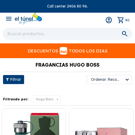
Call center 2406 80 96.
close
menu
0
$
DESCUENTOS
TODOS LOS DIAS
FRAGANCIAS HUGO BOSS
Recomendados
Filtrando por:
Hugo Boss