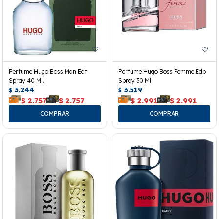
Perfume Hugo Boss Man Edt
Perfume Hugo Boss Femme Edp
Spray 40 Ml.
Spray 30 Ml.
3.244
3.519
$
$
$
2.757
$
2.757
$
2.991
$
2.991