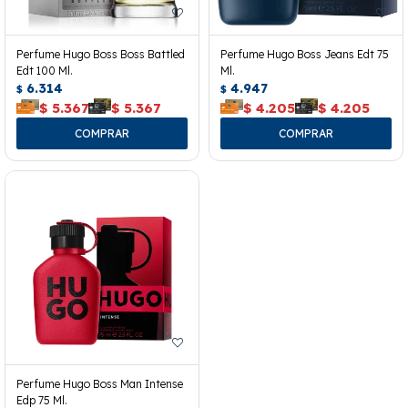
Perfume Hugo Boss Boss Battled
Perfume Hugo Boss Jeans Edt 75
Edt 100 Ml.
Ml.
6.314
4.947
$
$
$
5.367
$
5.367
$
4.205
$
4.205
Perfume Hugo Boss Man Intense
Edp 75 Ml.