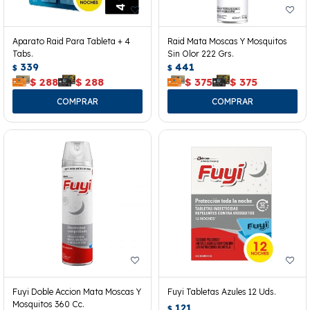
Aparato Raid Para Tableta + 4
Raid Mata Moscas Y Mosquitos
Tabs.
Sin Olor 222 Grs.
339
441
$
$
$
288
$
288
$
375
$
375
Fuyi Doble Accion Mata Moscas Y
Fuyi Tabletas Azules 12 Uds.
Mosquitos 360 Cc.
121
$