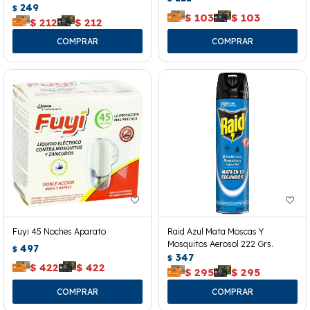
249
$
$
103
$
103
$
212
$
212
Fuyi 45 Noches Aparato
Raid Azul Mata Moscas Y
Mosquitos Aerosol 222 Grs.
497
$
347
$
$
422
$
422
$
295
$
295