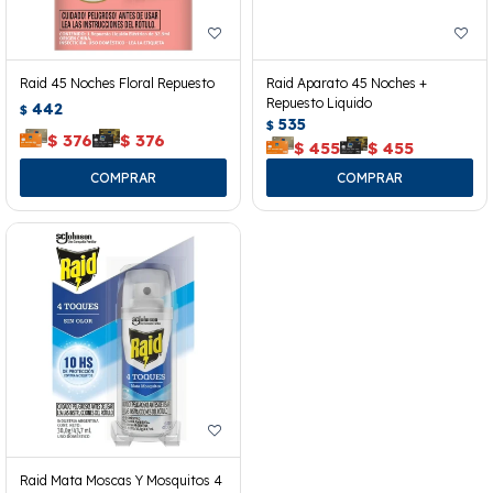
Raid 45 Noches Floral Repuesto
Raid Aparato 45 Noches +
Repuesto Liquido
442
$
535
$
$
376
$
376
$
455
$
455
Raid Mata Moscas Y Mosquitos 4