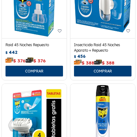
Raid 45 Noches Repuesto
Insecticida Raid 45 Noches
Aparato + Repuesto
442
$
456
$
$
376
$
376
$
388
$
388