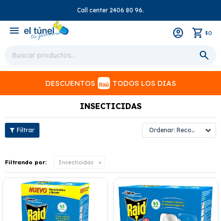
Call center 2406 80 96.
close
menu
0
$
DESCUENTOS
TODOS LOS DIAS
INSECTICIDAS
Recomendados
Filtrando por:
Insecticidas