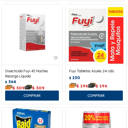
Insecticida Fuyi 45 Noches
Fuyi Tabletas Azules 24 Uds.
Recarga Líquida
230
$
364
$
$
196
$
196
$
309
$
309