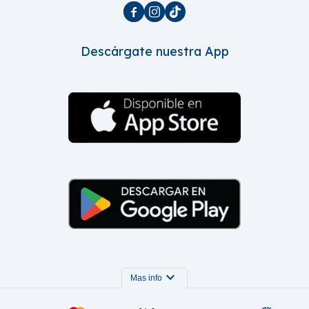



Descárgate nuestra App
expand_more
Mas info