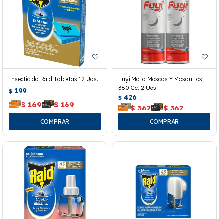
Insecticida Raid Tabletas 12 Uds.
Fuyi Mata Moscas Y Mosquitos
360 Cc. 2 Uds.
199
$
426
$
$
169
$
169
$
362
$
362