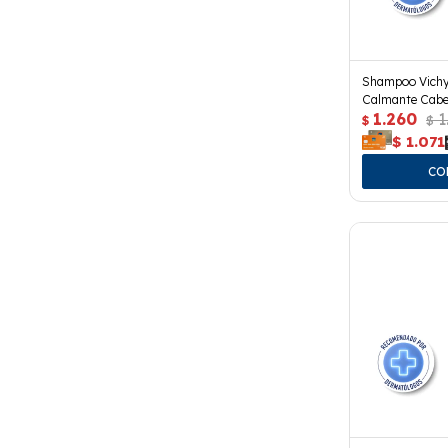
Shampoo Vichy
Calmante Cabel
1.260
1
$
$
$
1.071