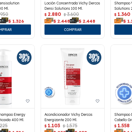
ensisolution
Loción Concentrada Vichy Dercos
Shampoo V
00 Ml.
Densi Solutions 100 Ml.
Solutions 
.950
2.880
3.600
1.360
$
$
$
$
1.326
$
2.448
$
2.448
$
1.
Shampoo Energy
Acondicionador Vichy Dercos
Shampoo D
ticaida 400 Ml.
Energizante 200 Ml.
Cabello Gr
.225
1.103
1.575
1.558
$
$
$