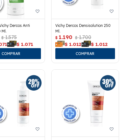
ichy Dercos Anti
Vichy Dercos Densisolution 250
 Ml.
Ml.
1.575
1.190
1.700
$
$
$
071
$
1.071
$
1.012
$
1.012