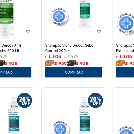
 Dercos Anti
Shampoo Vichy Dercos Sebo
Shampoo V
chy 200 Ml.
Control 200 Ml
Estimulant
.575
1.103
1.575
1.103
$
$
$
$
938
$
938
$
938
$
9