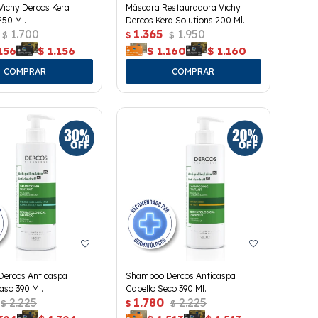
ichy Dercos Kera
Máscara Restauradora Vichy
250 Ml.
Dercos Kera Solutions 200 Ml.
1.700
1.365
1.950
$
$
$
156
$
1.156
$
1.160
$
1.160
ercos Anticaspa
Shampoo Dercos Anticaspa
aso 390 Ml.
Cabello Seco 390 Ml.
2.225
1.780
2.225
$
$
$