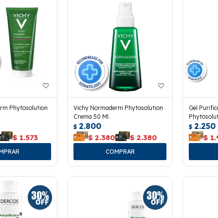
rm Phytosolution
Vichy Normaderm Phytosolution
Gel Purif
Crema 50 Ml.
Phytosolut
2.800
2.250
$
$
$
1.573
$
2.380
$
2.380
$
1.