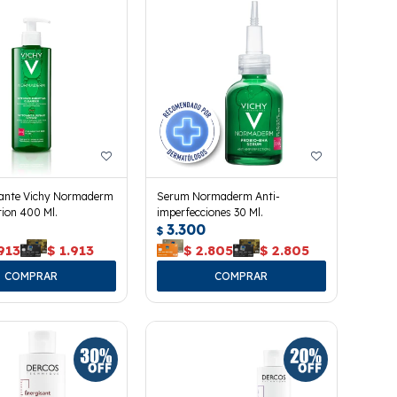
icante Vichy Normaderm
Serum Normaderm Anti-
ion 400 Ml.
imperfecciones 30 Ml.
3.300
$
913
$
1.913
$
2.805
$
2.805