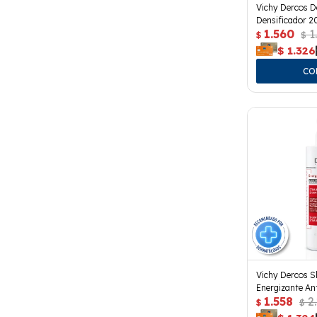
Vichy Dercos D
Densificador 2
1.560
1
$
$
$
1.326
Vichy Dercos 
Energizante An
1.558
2
$
$