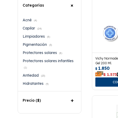
Categorías
Acné
(4)
Capilar
(24)
Limpiadores
(8)
Pigmentación
(3)
Protectores solares
(8)
Vichy Normade
Protectores solares infantiles
Gel 200 Ml.
1.850
(1)
$
$
1.573
Antiedad
(23)
Hidratantes
(9)
Precio
($)