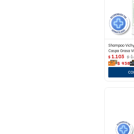
Shampoo Vichy
Caspa Grasa Vi
1.103
1
$
$
$
938