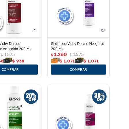
ichy Dercos
Shampoo Vichy Dercos Neogenic
e Anticaída 200 Ml.
200 Ml.
1.575
1.260
1.575
$
$
$
38
$
938
$
1.071
$
1.071