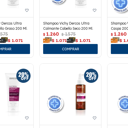
 Dercos Ultra
Shampoo Vichy Dercos Ultra
Shampoo V
lo Graso 200 Ml.
Calmante Cabello Seco 200 Ml.
Caspa 200
.575
1.260
1.575
1.260
$
$
$
$
1.071
$
1.071
$
1.071
$
1.