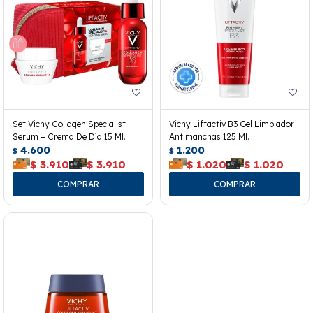
Set Vichy Collagen Specialist
Vichy Liftactiv B3 Gel Limpiador
Serum + Crema De Día 15 Ml.
Antimanchas 125 Ml.
4.600
1.200
$
$
$
3.910
$
3.910
$
1.020
$
1.020