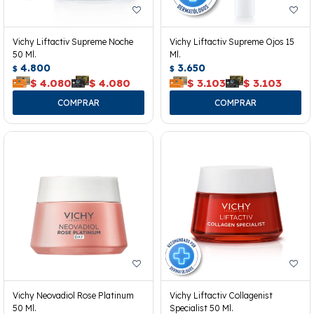
Vichy Liftactiv Supreme Noche
Vichy Liftactiv Supreme Ojos 15
50 Ml.
Ml.
4.800
3.650
$
$
$
4.080
$
4.080
$
3.103
$
3.103
Vichy Neovadiol Rose Platinum
Vichy Liftactiv Collagenist
50 Ml.
Specialist 50 Ml.