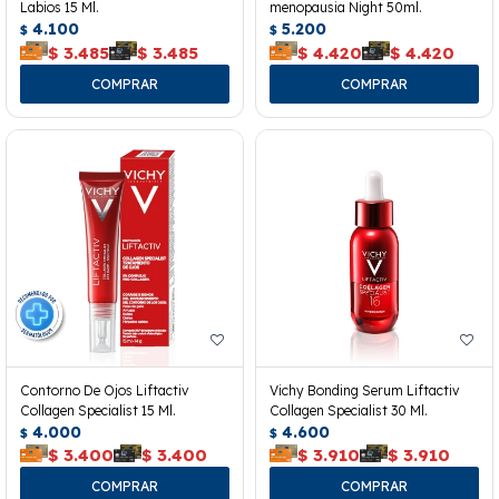
Labios 15 Ml.
menopausia Night 50ml.
4.100
5.200
$
$
$
3.485
$
3.485
$
4.420
$
4.420
Contorno De Ojos Liftactiv
Vichy Bonding Serum Liftactiv
Collagen Specialist 15 Ml.
Collagen Specialist 30 Ml.
4.000
4.600
$
$
$
3.400
$
3.400
$
3.910
$
3.910