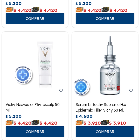
5.200
5.200
$
$
$
4.420
$
4.420
$
4.420
$
4.420
Vichy Neovadiol Phytosculp 50
Sérum Liftactiv Supreme H.a
Ml.
Epidermic Filler Vichy 30 Ml.
5.200
4.600
$
$
$
4.420
$
4.420
$
3.910
$
3.910