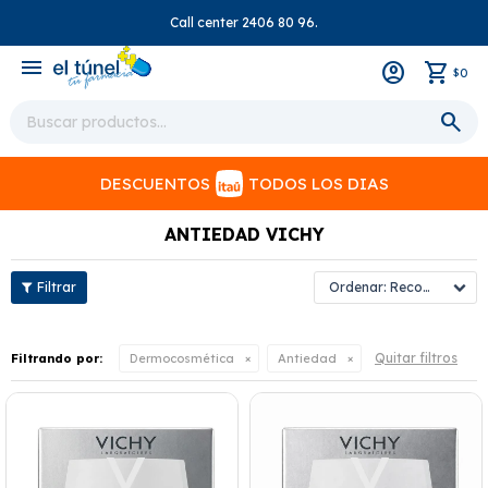
Call center 2406 80 96.
close
menu
0
$
DESCUENTOS
TODOS LOS DIAS
ANTIEDAD VICHY
Recomendados
Quitar filtros
Filtrando por:
Dermocosmética
Antiedad