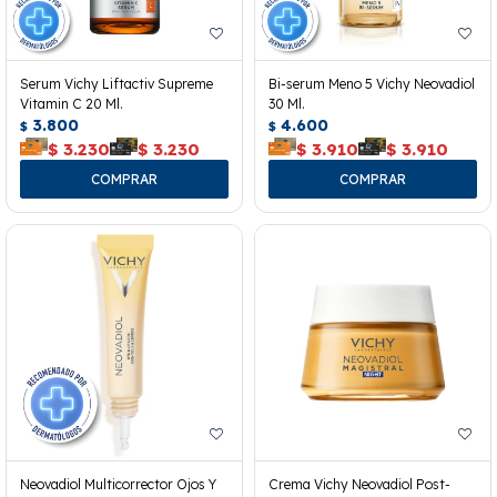
Serum Vichy Liftactiv Supreme
Bi-serum Meno 5 Vichy Neovadiol
Vitamin C 20 Ml.
30 Ml.
3.800
4.600
$
$
$
3.230
$
3.230
$
3.910
$
3.910
Neovadiol Multicorrector Ojos Y
Crema Vichy Neovadiol Post-