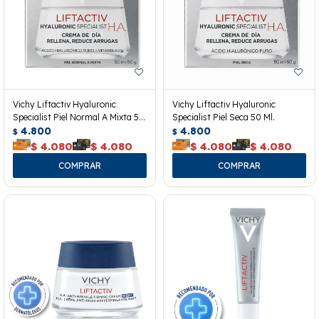
Vichy Liftactiv Hyaluronic
Vichy Liftactiv Hyaluronic
Specialist Piel Normal A Mixta 50
Specialist Piel Seca 50 Ml.
Ml.
4.800
4.800
$
$
$
4.080
$
4.080
$
4.080
$
4.080