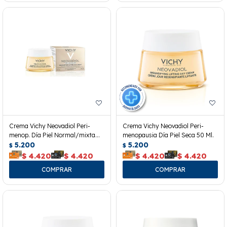
Crema Vichy Neovadiol Peri-
Crema Vichy Neovadiol Peri-
menop. Día Piel Normal/mixta
menopausia Día Piel Seca 50 Ml.
50ml
5.200
5.200
$
$
$
4.420
$
4.420
$
4.420
$
4.420