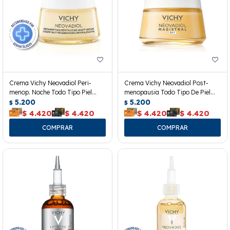
Crema Vichy Neovadiol Peri-
Crema Vichy Neovadiol Post-
menop. Noche Todo Tipo Piel
menopausia Todo Tipo De Piel
50ml
5.200
50ml
5.200
$
$
$
4.420
$
4.420
$
4.420
$
4.420