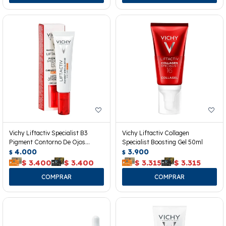
Vichy Liftactiv Specialist B3
Vichy Liftactiv Collagen
Pigment Contorno De Ojos
Specialist Boosting Gel 50ml
Spf50+
4.000
3.900
$
$
$
3.400
$
3.400
$
3.315
$
3.315