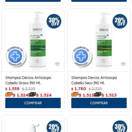
Shampoo Dercos Anticaspa
Shampoo Dercos Anticaspa
Cabello Graso 390 Ml.
Cabello Seco 390 Ml.
1.558
2.225
1.780
2.225
$
$
$
$
$
1.324
$
1.324
$
1.513
$
1.513