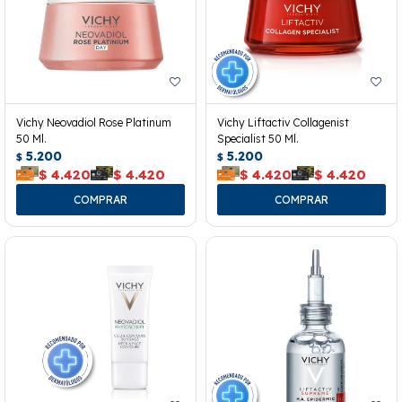
Vichy Neovadiol Rose Platinum
Vichy Liftactiv Collagenist
50 Ml.
Specialist 50 Ml.
5.200
5.200
$
$
$
4.420
$
4.420
$
4.420
$
4.420