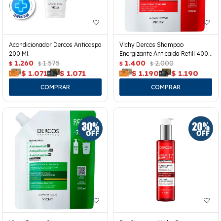
Acondicionador Dercos Anticaspa
Vichy Dercos Shampoo
200 Ml.
Energizante Anticaida Refill 400
1.260
1.575
Ml.
1.400
2.000
$
$
$
$
$
1.071
$
1.071
$
1.190
$
1.190