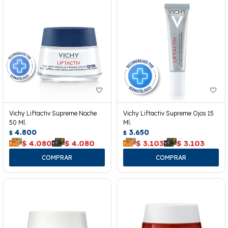
Vichy Liftactiv Supreme Noche
Vichy Liftactiv Supreme Ojos 15
50 Ml.
Ml.
4.800
3.650
$
$
$
4.080
$
4.080
$
3.103
$
3.103