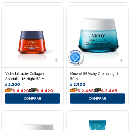
Vichy Liftactiv Collagen
Mineral 89 Vichy Crema Light
Specialist 16 Night 50 Ml.
50ml.
5.200
2.900
$
$
$
4.420
$
4.420
$
2.465
$
2.465