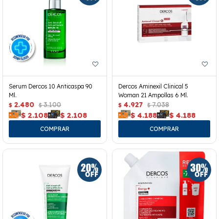
Serum Dercos 10 Anticaspa 90
Dercos Aminexil Clinical 5
Ml.
Woman 21 Ampollas 6 Ml.
2.480
3.100
4.927
7.038
$
$
$
$
$
2.108
$
2.108
$
4.188
$
4.188