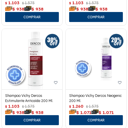
1.103
1.575
1.103
1.575
$
$
$
$
$
938
$
938
$
938
$
938
Shampoo Vichy Dercos
Shampoo Vichy Dercos Neogenic
Estimulante Anticaída 200 Ml.
200 Ml.
1.103
1.575
1.260
1.575
$
$
$
$
$
938
$
938
$
1.071
$
1.071