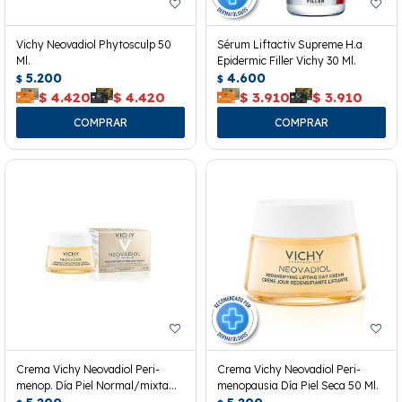
Vichy Neovadiol Phytosculp 50
Sérum Liftactiv Supreme H.a
Ml.
Epidermic Filler Vichy 30 Ml.
5.200
4.600
$
$
$
4.420
$
4.420
$
3.910
$
3.910
Crema Vichy Neovadiol Peri-
Crema Vichy Neovadiol Peri-
menop. Día Piel Normal/mixta
menopausia Día Piel Seca 50 Ml.
50ml