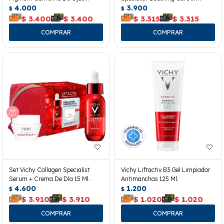
Spf50+
4.000
3.900
$
$
$
3.400
$
3.400
$
3.315
$
3.315
Set Vichy Collagen Specialist
Vichy Liftactiv B3 Gel Limpiador
Serum + Crema De Día 15 Ml.
Antimanchas 125 Ml.
4.600
1.200
$
$
$
3.910
$
3.910
$
1.020
$
1.020