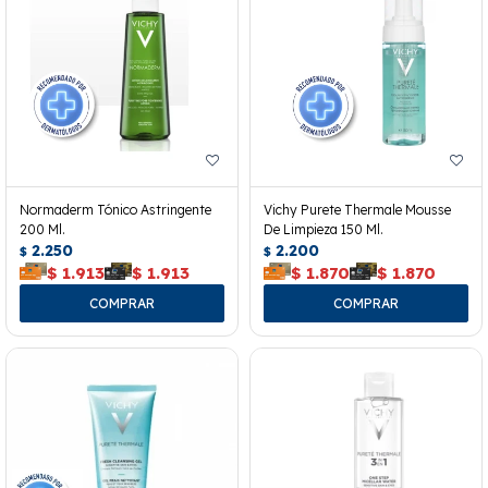
Normaderm Tónico Astringente
Vichy Purete Thermale Mousse
200 Ml.
De Limpieza 150 Ml.
2.250
2.200
$
$
$
1.913
$
1.913
$
1.870
$
1.870