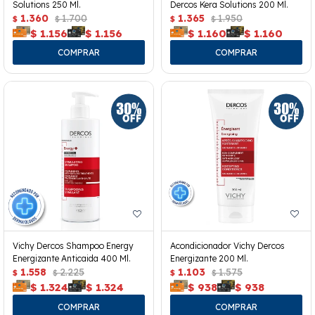
Solutions 250 Ml.
Dercos Kera Solutions 200 Ml.
1.360
1.700
1.365
1.950
$
$
$
$
$
1.156
$
1.156
$
1.160
$
1.160
Vichy Dercos Shampoo Energy
Acondicionador Vichy Dercos
Energizante Anticaida 400 Ml.
Energizante 200 Ml.
1.558
2.225
1.103
1.575
$
$
$
$
$
1.324
$
1.324
$
938
$
938