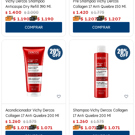
Vichy Dercos Shampoo
Pre Shampoo Vichy Dercos
Anticaspa Dry Refill 390 Ml.
Collagen 17 Anti Quiebre 150 Ml.
1.400
2.000
1.420
1.775
$
$
$
$
$
1.190
$
1.190
$
1.207
$
1.207
Acondicionador Vichy Dercos
Shampoo Vichy Dercos Collagen
Collagen 17 Anti Quiebre 200 Ml
17 Anti Quiebre 200 Ml
1.260
1.575
1.260
1.575
$
$
$
$
$
1.071
$
1.071
$
1.071
$
1.071