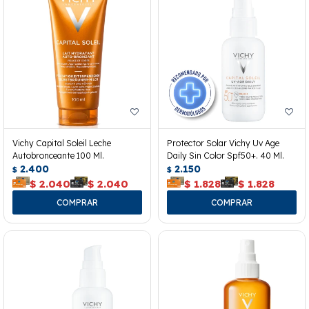
Vichy Capital Soleil Leche
Protector Solar Vichy Uv Age
Autobronceante 100 Ml.
Daily Sin Color Spf50+. 40 Ml.
2.400
2.150
$
$
$
2.040
$
2.040
$
1.828
$
1.828