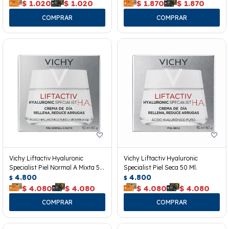
$
1.020
$
1.020
$
1.870
$
1.870
Vichy Liftactiv Hyaluronic
Vichy Liftactiv Hyaluronic
Specialist Piel Normal A Mixta 50
Specialist Piel Seca 50 Ml.
Ml.
4.800
4.800
$
$
$
4.080
$
4.080
$
4.080
$
4.080