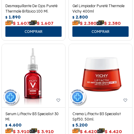
Desmaquillante De Ojos Pureté
Gel Limpiador Pureté Thermale
Thermale Bifásico 100 Ml.
Vichy 400ml
1.890
2.800
$
$
$
1.607
$
1.607
$
2.380
$
2.380
Serum Liftactiv B3 Specialist 30
Crema Liftactiv B3 Specialist
Ml.
Spf50. 50ml.
4.600
5.200
$
$
$
3.910
$
3.910
$
4.420
$
4.420