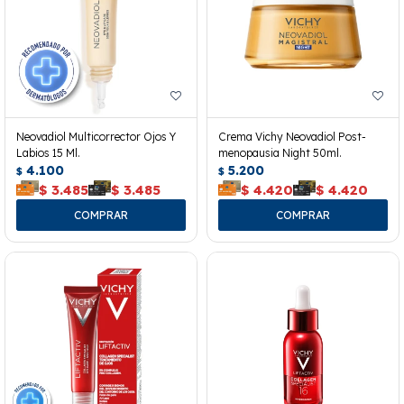
Neovadiol Multicorrector Ojos Y
Crema Vichy Neovadiol Post-
Labios 15 Ml.
menopausia Night 50ml.
4.100
5.200
$
$
$
3.485
$
3.485
$
4.420
$
4.420