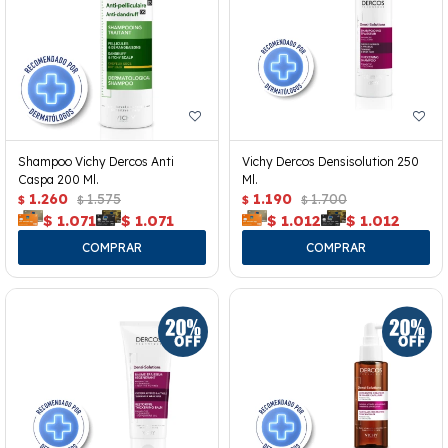
Shampoo Vichy Dercos Anti
Vichy Dercos Densisolution 250
Caspa 200 Ml.
Ml.
1.260
1.575
1.190
1.700
$
$
$
$
$
1.071
$
1.071
$
1.012
$
1.012