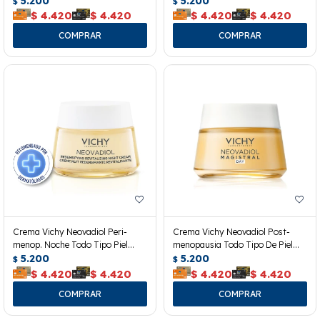
5.200
5.200
$
$
$
4.420
$
4.420
$
4.420
$
4.420
Crema Vichy Neovadiol Peri-
Crema Vichy Neovadiol Post-
menop. Noche Todo Tipo Piel
menopausia Todo Tipo De Piel
50ml
5.200
50ml
5.200
$
$
$
4.420
$
4.420
$
4.420
$
4.420