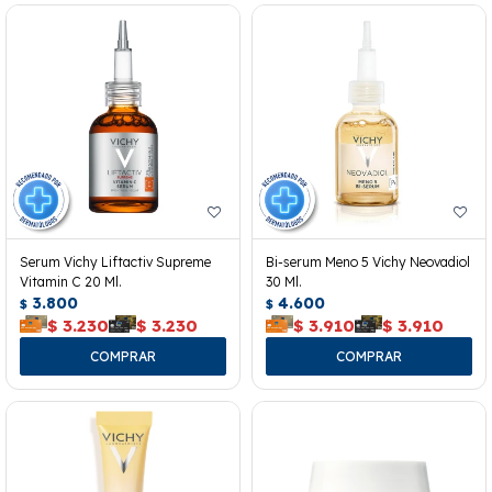
Serum Vichy Liftactiv Supreme
Bi-serum Meno 5 Vichy Neovadiol
Vitamin C 20 Ml.
30 Ml.
3.800
4.600
$
$
$
3.230
$
3.230
$
3.910
$
3.910