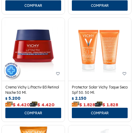
Crema Vichy Liftactiv B3 Retinol
Protector Solar Vichy Toque Seco
Noche 50 Ml.
Spf 50. 50 Ml.
5.200
2.150
$
$
$
4.420
$
4.420
$
1.828
$
1.828