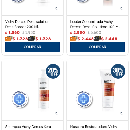
Vichy Dercos Densisolution
Loción Concentrada Vichy
Densificador 200 Ml.
Dercos Densi Solutions 100 Ml.
1.560
1.950
2.880
3.600
$
$
$
$
$
1.326
$
1.326
$
2.448
$
2.448
Shampoo Vichy Dercos Kera
Máscara Restauradora Vichy