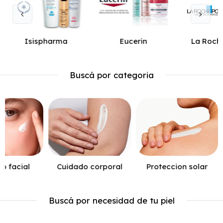
Isispharma
Eucerin
La Roch
Buscá por categoria
o facial
Cuidado corporal
Proteccion solar
Buscá por necesidad de tu piel