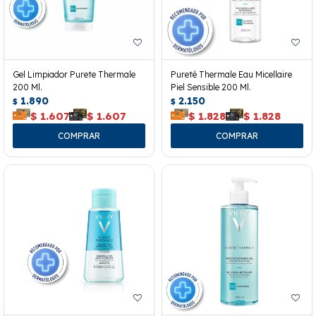
Gel Limpiador Purete Thermale
Pureté Thermale Eau Micellaire
200 Ml.
Piel Sensible 200 Ml.
1.890
2.150
$
$
$
1.607
$
1.607
$
1.828
$
1.828