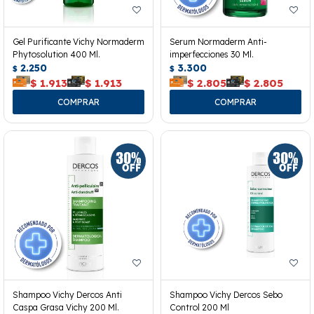
Gel Purificante Vichy Normaderm
Serum Normaderm Anti-
Phytosolution 400 Ml.
imperfecciones 30 Ml.
2.250
3.300
$
$
$
1.913
$
1.913
$
2.805
$
2.805
Shampoo Vichy Dercos Anti
Shampoo Vichy Dercos Sebo
Caspa Grasa Vichy 200 Ml.
Control 200 Ml