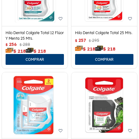
Hilo Dental Colgate Total 12 Flúor
Hilo Dental Colgate Total 25 Mts.
Y Menta 25 Mts.
257
295
$
$
256
288
$
$
$
218
$
218
$
218
$
218