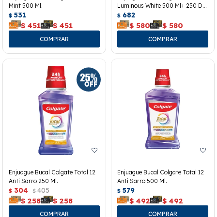
Mint 500 Ml.
Luminous White 500 Ml+ 250 De
531
Regalo.
682
$
$
$
451
$
451
$
580
$
580
Enjuague Bucal Colgate Total 12
Enjuague Bucal Colgate Total 12
Anti Sarro 250 Ml.
Anti Sarro 500 Ml.
304
405
579
$
$
$
$
258
$
258
$
492
$
492