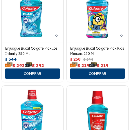
Enjuague Bucal Colgate Plax Ice
Enjuague Bucal Colgate Plax Kids
Infinity 250 Ml.
Minions 250 Ml.
344
258
344
$
$
$
$
292
$
292
$
219
$
219