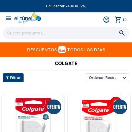
Call center 2406 80 96.
close
menu
0
$
DESCUENTOS
TODOS LOS DIAS
COLGATE
Recomendados