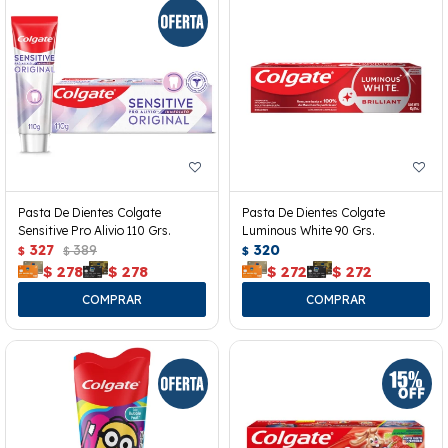
Pasta De Dientes Colgate
Pasta De Dientes Colgate
Sensitive Pro Alivio 110 Grs.
Luminous White 90 Grs.
327
389
320
$
$
$
$
278
$
278
$
272
$
272