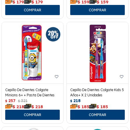
$
179
$
179
$
159
$
159
Cepillo De Dientes Colgate
Cepillo De Dientes Colgate Kids 5
Minions 6+ + Pasta De Dientes
Años+ X 2 Unidades
257
321
218
$
$
$
$
218
$
218
$
185
$
185