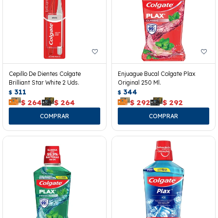
Cepillo De Dientes Colgate
Enjuague Bucal Colgate Plax
Brilliant Star White 2 Uds.
Original 250 Ml.
311
344
$
$
$
264
$
264
$
292
$
292