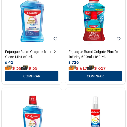
Enjuague Bucal Colgate Total 12
Enjuague Bucal Colgate Plax Ice
Clean Mint 60 Ml.
Infinity 500ml.+180 Ml.
41
726
$
$
$
35
$
35
$
617
$
617