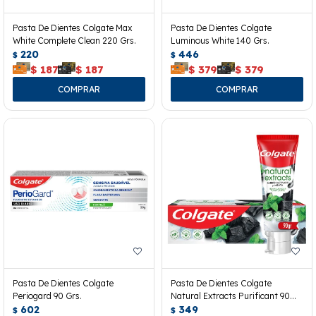
Pasta De Dientes Colgate Max
Pasta De Dientes Colgate
White Complete Clean 220 Grs.
Luminous White 140 Grs.
220
446
$
$
$
187
$
187
$
379
$
379
Pasta De Dientes Colgate
Pasta De Dientes Colgate
Periogard 90 Grs.
Natural Extracts Purificant 90
602
Grs.
349
$
$