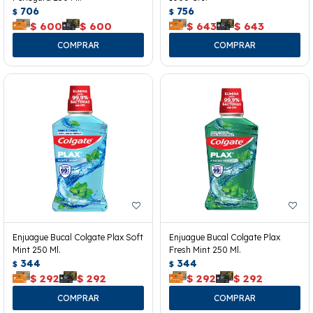
706
756
$
$
$
600
$
600
$
643
$
643
Enjuague Bucal Colgate Plax Soft
Enjuague Bucal Colgate Plax
Mint 250 Ml.
Fresh Mint 250 Ml.
344
344
$
$
$
292
$
292
$
292
$
292