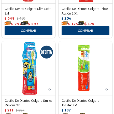
Cepillo Dental Colgate Slim Soft
Cepillo De Dientes Colgate Triple
2x1
Acción 2 X1
349
410
206
$
$
$
$
297
$
297
$
175
$
175
Cepillo De Dientes Colgate Smiles
Cepillo De Dientes Colgate
Minions 2x1
Twister 2x1
211
297
187
$
$
$