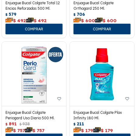
Enjuague Bucal Colgate Total 12
Enjuague Bucal Colgate
Encias Reforzadas 500 Ml.
Orthogard 250 Ml.
579
706
$
$
$
492
$
492
$
600
$
600
Enjuague Bucal Colgate
Enjuague Bucal Colgate Plax
Periogard Uso Diario 500 Ml.
Infinity 180 Ml.
891
938
211
$
$
$
$
757
$
757
$
179
$
179