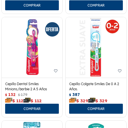
Cepillo Dental Smiles
Cepillo Colgate Smiles De 0 A 2
Minions/barbie 2 A 5 Años
Años.
132
179
387
$
$
$
$
112
$
112
$
329
$
329