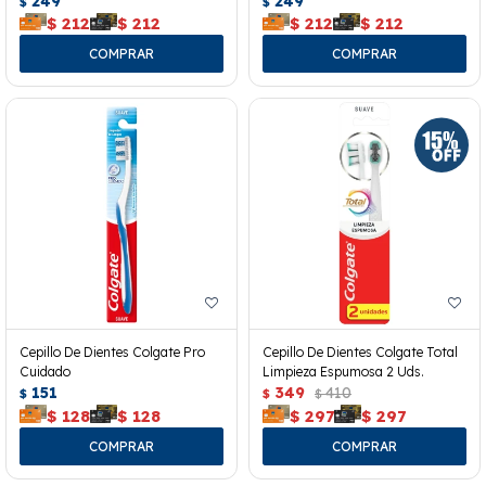
249
249
$
$
$
212
$
212
$
212
$
212
Cepillo De Dientes Colgate Pro
Cepillo De Dientes Colgate Total
Cuidado
Limpieza Espumosa 2 Uds.
151
349
410
$
$
$
$
128
$
128
$
297
$
297