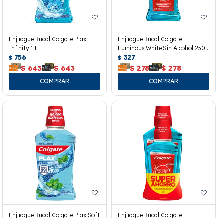
Enjuague Bucal Colgate Plax
Enjuague Bucal Colgate
Infinity 1 Lt.
Luminous White Sin Alcohol 250
756
Ml.
327
$
$
$
643
$
643
$
278
$
278
Enjuague Bucal Colgate Plax Soft
Enjuague Bucal Colgate