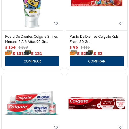
Pasta De Dientes Colgate Smiles
Pasta De Dientes Colgate Kids
Minions 2 A 6 Años 90 Grs.
Fresa 50 Grs.
154
188
96
113
$
$
$
$
$
131
$
131
$
82
$
82