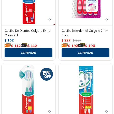
Cepillo De Dientes Colgate Extra
Cepillo Interdental Colgate 2mm
Clean 2x1
4uds
132
227
267
$
$
$
$
112
$
112
$
193
$
193