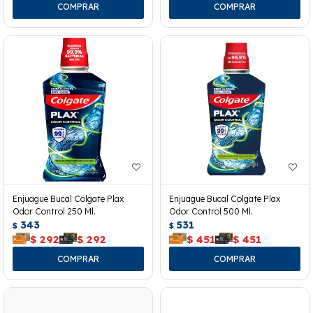
Enjuague Bucal Colgate Plax
Enjuague Bucal Colgate Plax
Odor Control 250 Ml.
Odor Control 500 Ml.
343
531
$
$
$
292
$
292
$
451
$
451