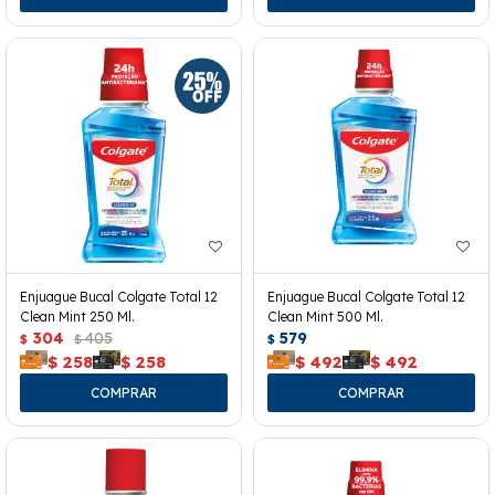
Enjuague Bucal Colgate Total 12
Enjuague Bucal Colgate Total 12
Clean Mint 250 Ml.
Clean Mint 500 Ml.
304
405
579
$
$
$
$
258
$
258
$
492
$
492