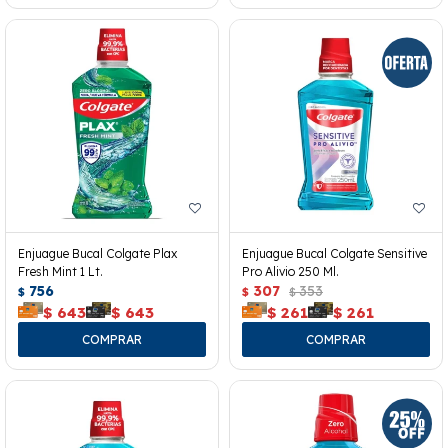
Enjuague Bucal Colgate Plax
Enjuague Bucal Colgate Sensitive
Fresh Mint 1 Lt.
Pro Alivio 250 Ml.
756
307
353
$
$
$
$
643
$
643
$
261
$
261