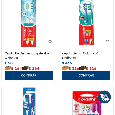
Cepillo De Dientes Colgate Max
Cepillo Dental Colgate 360°
White 2x1
Medio 2x1
311
383
$
$
$
264
$
264
$
326
$
326