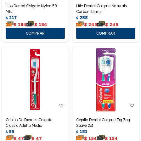
Hilo Dental Colgate Nylon 50
Hilo Dental Colgate Naturals
Mts.
Carbon 25mts.
217
288
$
$
$
184
$
184
$
245
$
245
Cepillo De Dientes Colgate
Cepillo Dental Colgate Zig Zag
Classic Adulto Medio
Suave 2x1
55
181
$
$
$
47
$
47
$
154
$
154