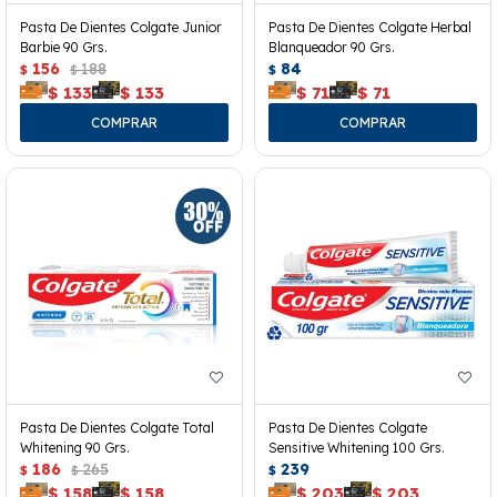
Pasta De Dientes Colgate Junior
Pasta De Dientes Colgate Herbal
Barbie 90 Grs.
Blanqueador 90 Grs.
156
188
84
$
$
$
$
133
$
133
$
71
$
71
Pasta De Dientes Colgate Total
Pasta De Dientes Colgate
Whitening 90 Grs.
Sensitive Whitening 100 Grs.
186
265
239
$
$
$
$
158
$
158
$
203
$
203