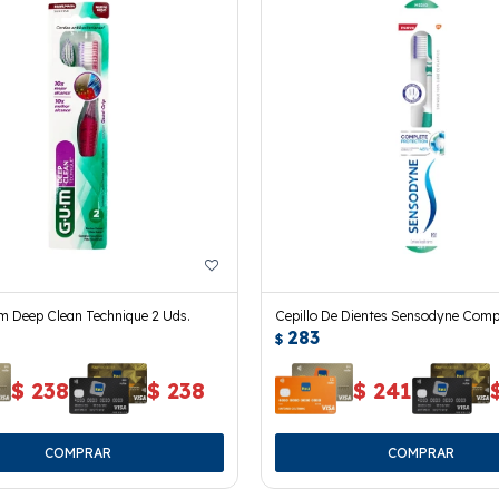
m Deep Clean Technique 2 Uds.
Cepillo De Dientes Sensodyne Comp
283
Medium
$
$
238
$
238
$
241