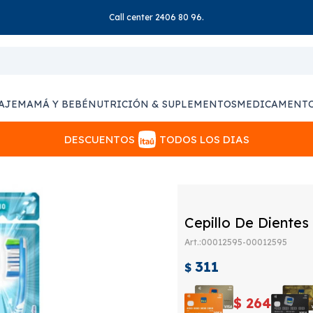
Call center 2406 80 96.
AJE
MAMÁ Y BEBÉ
NUTRICIÓN & SUPLEMENTOS
MEDICAMENT
DESCUENTOS
TODOS LOS DIAS
Cepillo De Diente
00012595-00012595
311
$
$
264