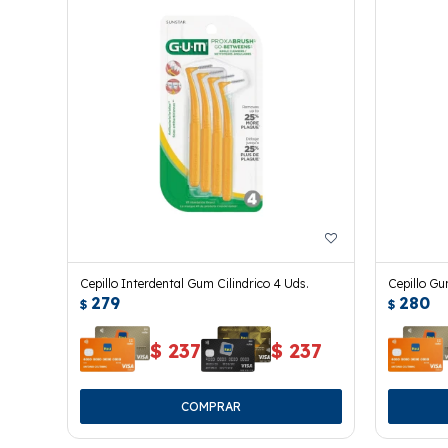
Cepillo Interdental Gum Cilindrico 4 Uds.
Cepillo Gu
279
280
$
$
$
237
$
237