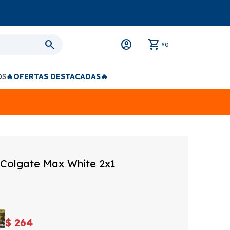
0
$
OS
🔥OFERTAS DESTACADAS🔥
s Colgate Max White 2x1
$
264