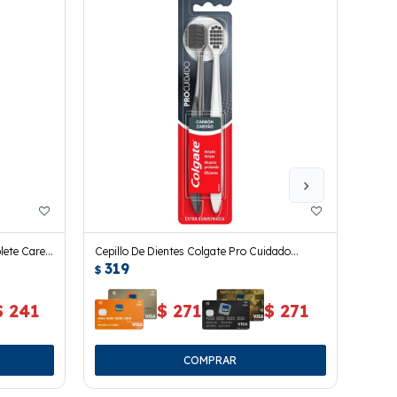
lete Care
Cepillo De Dientes Colgate Pro Cuidado
Cepil
319
32
Carbon 2 Uds.
$
$
$
241
$
271
$
271