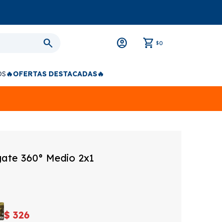
0
$
OS
🔥OFERTAS DESTACADAS🔥
gate 360° Medio 2x1
$
326