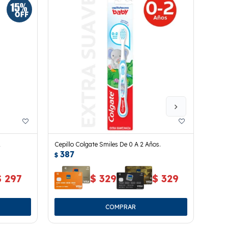
1
Cepillo Colgate Smiles De 0 A 2 Años.
Cepil
387
39
Uds. 
$
$
$
297
$
329
$
329