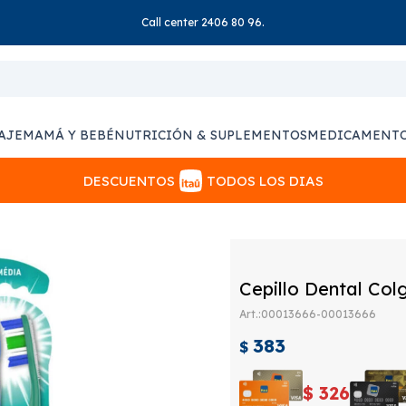
Call center 2406 80 96.
AJE
MAMÁ Y BEBÉ
NUTRICIÓN & SUPLEMENTOS
MEDICAMENT
DESCUENTOS
TODOS LOS DIAS
Cepillo Dental Col
00013666-00013666
383
$
$
326