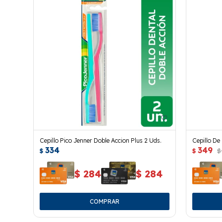
Cepillo Pico Jenner Doble Accion Plus 2 Uds.
Cepillo De
334
349
Espumosa 
$
$
$
$
284
$
284