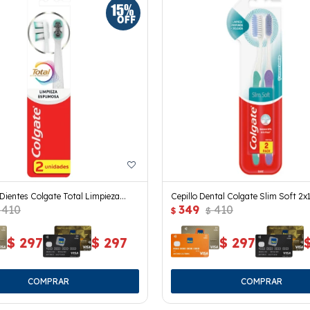
 Dientes Colgate Total Limpieza
Cepillo Dental Colgate Slim Soft 2x
410
349
410
2 Uds.
$
$
$
297
$
297
$
297