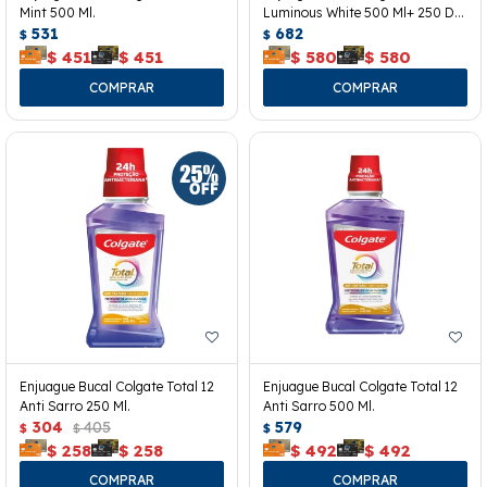
Mint 500 Ml.
Luminous White 500 Ml+ 250 De
531
Regalo.
682
$
$
$
451
$
451
$
580
$
580
Enjuague Bucal Colgate Total 12
Enjuague Bucal Colgate Total 12
Anti Sarro 250 Ml.
Anti Sarro 500 Ml.
304
405
579
$
$
$
$
258
$
258
$
492
$
492