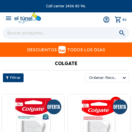
Call center 2406 80 96.
close
menu
0
$
DESCUENTOS
TODOS LOS DIAS
COLGATE
Recomendados