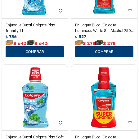
Enjuague Bucal Colgate Plax
Enjuague Bucal Colgate
Infinity 1 Lt.
Luminous White Sin Alcohol 250
756
Ml.
327
$
$
$
643
$
643
$
278
$
278
Enjuague Bucal Colgate Plax Soft
Enjuague Bucal Colgate