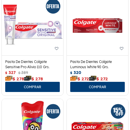
Pasta De Dientes Colgate
Pasta De Dientes Colgate
Sensitive Pro Alivio 110 Grs.
Luminous White 90 Grs.
327
389
320
$
$
$
$
278
$
278
$
272
$
272