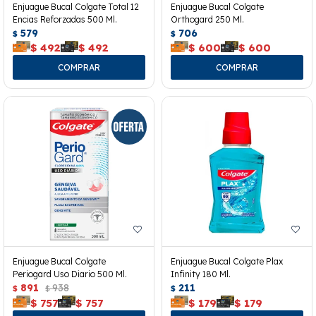
Enjuague Bucal Colgate Total 12
Enjuague Bucal Colgate
Encias Reforzadas 500 Ml.
Orthogard 250 Ml.
579
706
$
$
$
492
$
492
$
600
$
600
Enjuague Bucal Colgate
Enjuague Bucal Colgate Plax
Periogard Uso Diario 500 Ml.
Infinity 180 Ml.
891
938
211
$
$
$
$
757
$
757
$
179
$
179