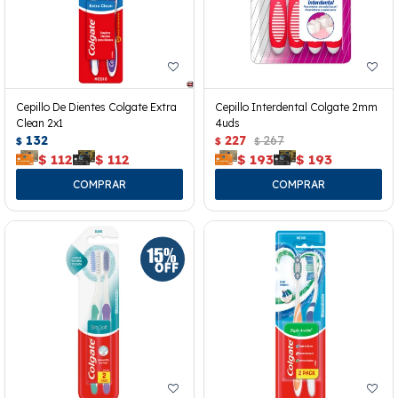
Cepillo De Dientes Colgate Extra
Cepillo Interdental Colgate 2mm
Clean 2x1
4uds
132
227
267
$
$
$
$
112
$
112
$
193
$
193