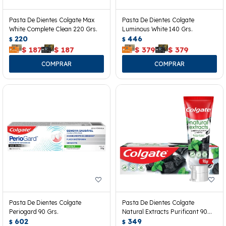
Pasta De Dientes Colgate Max
Pasta De Dientes Colgate
White Complete Clean 220 Grs.
Luminous White 140 Grs.
220
446
$
$
$
187
$
187
$
379
$
379
Pasta De Dientes Colgate
Pasta De Dientes Colgate
Periogard 90 Grs.
Natural Extracts Purificant 90
602
Grs.
349
$
$