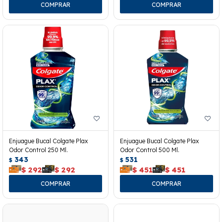
Enjuague Bucal Colgate Plax
Enjuague Bucal Colgate Plax
Odor Control 250 Ml.
Odor Control 500 Ml.
343
531
$
$
$
292
$
292
$
451
$
451