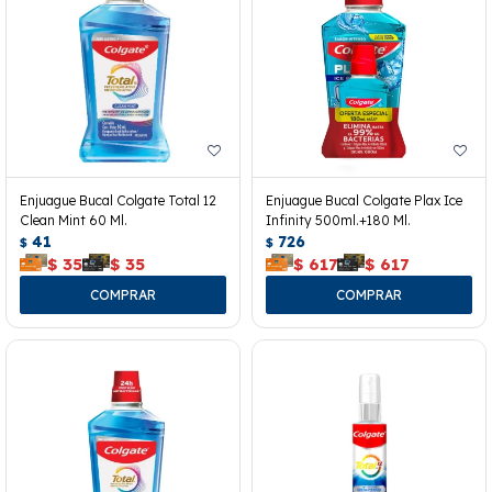
Enjuague Bucal Colgate Total 12
Enjuague Bucal Colgate Plax Ice
Clean Mint 60 Ml.
Infinity 500ml.+180 Ml.
41
726
$
$
$
35
$
35
$
617
$
617