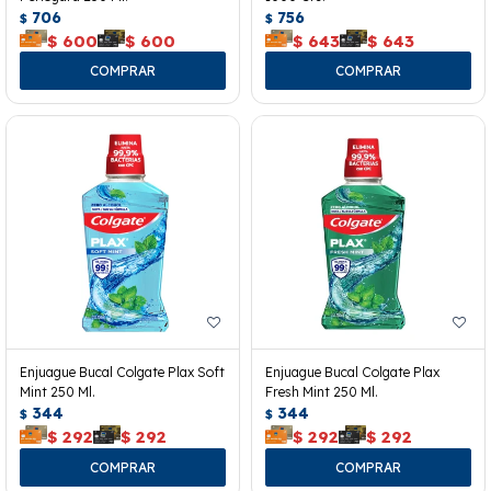
706
756
$
$
$
600
$
600
$
643
$
643
Enjuague Bucal Colgate Plax Soft
Enjuague Bucal Colgate Plax
Mint 250 Ml.
Fresh Mint 250 Ml.
344
344
$
$
$
292
$
292
$
292
$
292