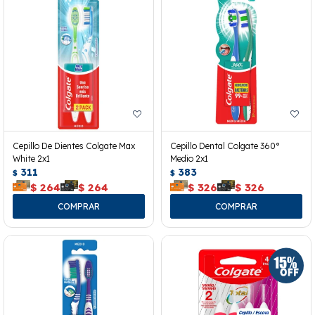
Cepillo De Dientes Colgate Max
Cepillo Dental Colgate 360°
White 2x1
Medio 2x1
311
383
$
$
$
264
$
264
$
326
$
326