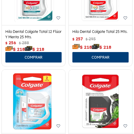
Hilo Dental Colgate Total 12 Flúor
Hilo Dental Colgate Total 25 Mts.
Y Menta 25 Mts.
257
295
$
$
256
288
$
$
$
218
$
218
$
218
$
218