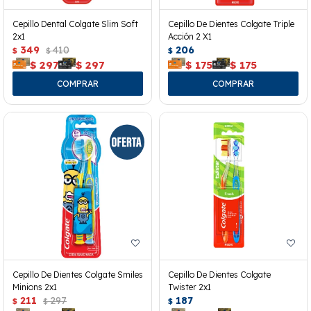
Cepillo Dental Colgate Slim Soft
Cepillo De Dientes Colgate Triple
2x1
Acción 2 X1
349
410
206
$
$
$
$
297
$
297
$
175
$
175
Cepillo De Dientes Colgate Smiles
Cepillo De Dientes Colgate
Minions 2x1
Twister 2x1
211
297
187
$
$
$