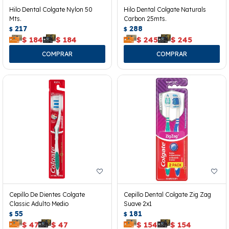
Hilo Dental Colgate Nylon 50
Hilo Dental Colgate Naturals
Mts.
Carbon 25mts.
217
288
$
$
$
184
$
184
$
245
$
245
Cepillo De Dientes Colgate
Cepillo Dental Colgate Zig Zag
Classic Adulto Medio
Suave 2x1
55
181
$
$
$
47
$
47
$
154
$
154