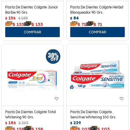
Pasta De Dientes Colgate Junior
Pasta De Dientes Colgate Herbal
Barbie 90 Grs.
Blanqueador 90 Grs.
156
188
84
$
$
$
$
133
$
133
$
71
$
71
Pasta De Dientes Colgate Total
Pasta De Dientes Colgate
Whitening 90 Grs.
Sensitive Whitening 100 Grs.
186
265
239
$
$
$
$
158
$
158
$
203
$
203