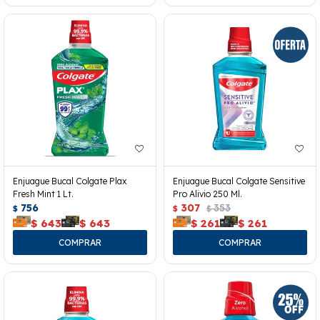
Enjuague Bucal Colgate Plax
Enjuague Bucal Colgate Sensitive
Fresh Mint 1 Lt.
Pro Alivio 250 Ml.
756
307
353
$
$
$
$
643
$
643
$
261
$
261