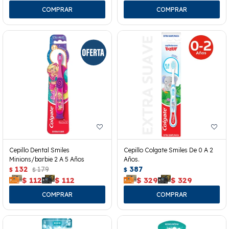
Cepillo Dental Smiles
Cepillo Colgate Smiles De 0 A 2
Minions/barbie 2 A 5 Años
Años.
132
179
387
$
$
$
$
112
$
112
$
329
$
329