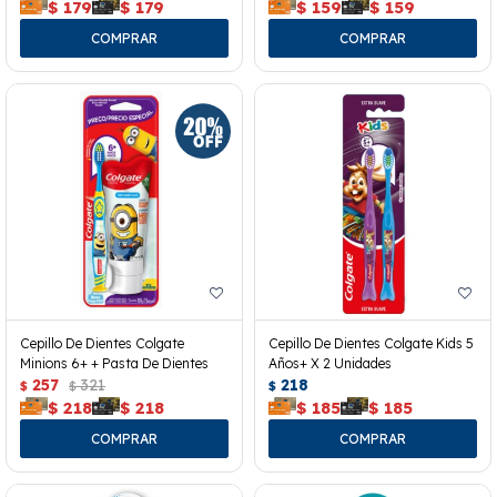
$
179
$
179
$
159
$
159
Cepillo De Dientes Colgate
Cepillo De Dientes Colgate Kids 5
Minions 6+ + Pasta De Dientes
Años+ X 2 Unidades
257
321
218
$
$
$
$
218
$
218
$
185
$
185