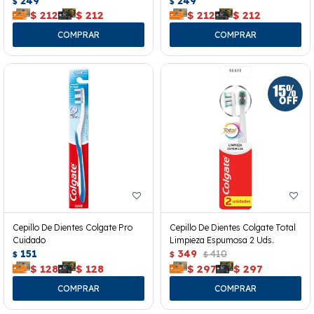
249
249
$
$
$
212
$
212
$
212
$
212
Cepillo De Dientes Colgate Pro
Cepillo De Dientes Colgate Total
Cuidado
Limpieza Espumosa 2 Uds.
151
349
410
$
$
$
$
128
$
128
$
297
$
297