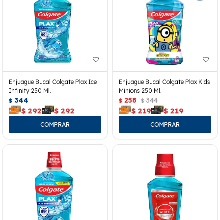
Enjuague Bucal Colgate Plax Ice
Enjuague Bucal Colgate Plax Kids
Infinity 250 Ml.
Minions 250 Ml.
344
258
344
$
$
$
$
292
$
292
$
219
$
219