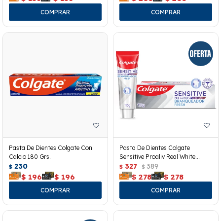
Pasta De Dientes Colgate Con
Pasta De Dientes Colgate
Calcio 180 Grs.
Sensitive Proaliv Real White
230
110grs
327
389
$
$
$
$
196
$
196
$
278
$
278