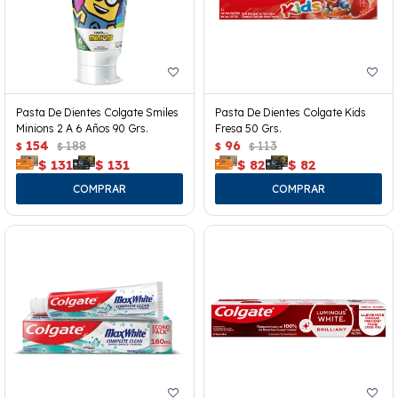
Pasta De Dientes Colgate Smiles
Pasta De Dientes Colgate Kids
Minions 2 A 6 Años 90 Grs.
Fresa 50 Grs.
154
188
96
113
$
$
$
$
$
131
$
131
$
82
$
82