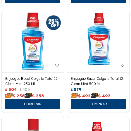
Enjuague Bucal Colgate Total 12
Enjuague Bucal Colgate Total 12
Clean Mint 250 Ml.
Clean Mint 500 Ml.
304
405
579
$
$
$
$
258
$
258
$
492
$
492