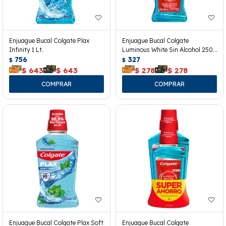
Enjuague Bucal Colgate Plax
Enjuague Bucal Colgate
Infinity 1 Lt.
Luminous White Sin Alcohol 250
756
Ml.
327
$
$
$
643
$
643
$
278
$
278
Enjuague Bucal Colgate Plax Soft
Enjuague Bucal Colgate