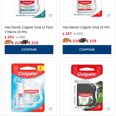
Hilo Dental Colgate Total 12 Flúor
Hilo Dental Colgate Total 25 Mts.
Y Menta 25 Mts.
257
295
$
$
256
288
$
$
$
218
$
218
$
218
$
218