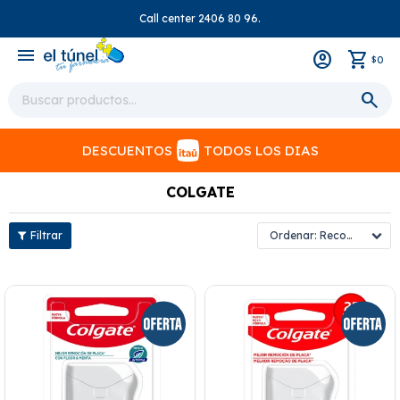
Call center 2406 80 96.
close
menu
0
$
DESCUENTOS
TODOS LOS DIAS
COLGATE
Recomendados