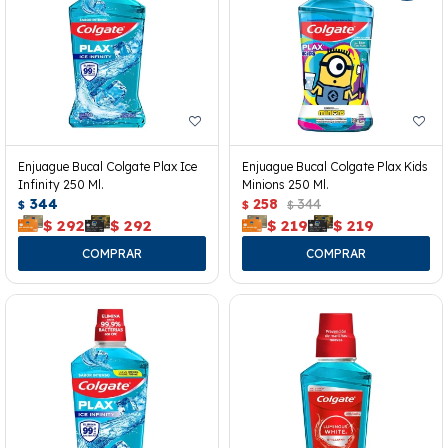
Enjuague Bucal Colgate Plax Ice
Enjuague Bucal Colgate Plax Kids
Infinity 250 Ml.
Minions 250 Ml.
344
258
344
$
$
$
$
292
$
292
$
219
$
219