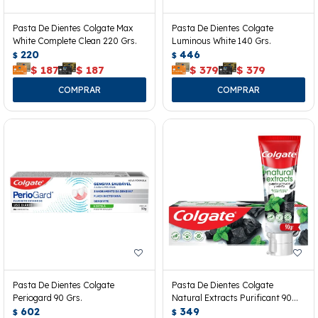
Pasta De Dientes Colgate Max
Pasta De Dientes Colgate
White Complete Clean 220 Grs.
Luminous White 140 Grs.
220
446
$
$
$
187
$
187
$
379
$
379
Pasta De Dientes Colgate
Pasta De Dientes Colgate
Periogard 90 Grs.
Natural Extracts Purificant 90
602
Grs.
349
$
$