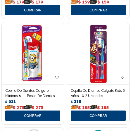
$
179
$
179
$
159
$
159
Cepillo De Dientes Colgate
Cepillo De Dientes Colgate Kids 5
Minions 6+ + Pasta De Dientes
Años+ X 2 Unidades
321
218
$
$
$
273
$
273
$
185
$
185