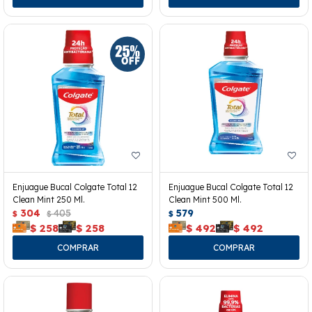
Enjuague Bucal Colgate Total 12
Enjuague Bucal Colgate Total 12
Clean Mint 250 Ml.
Clean Mint 500 Ml.
304
405
579
$
$
$
$
258
$
258
$
492
$
492