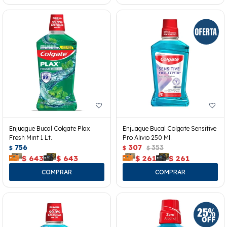
Enjuague Bucal Colgate Plax
Enjuague Bucal Colgate Sensitive
Fresh Mint 1 Lt.
Pro Alivio 250 Ml.
756
307
353
$
$
$
$
643
$
643
$
261
$
261