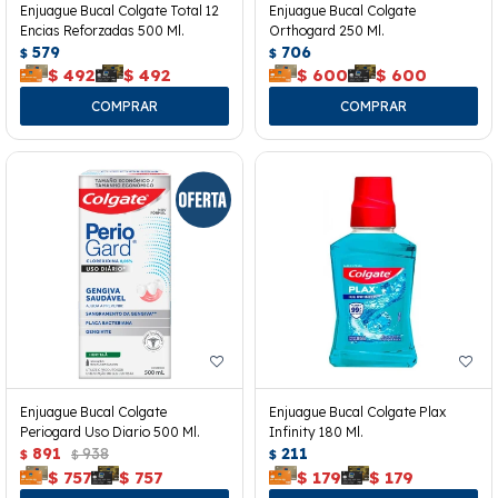
Enjuague Bucal Colgate Total 12
Enjuague Bucal Colgate
Encias Reforzadas 500 Ml.
Orthogard 250 Ml.
579
706
$
$
$
492
$
492
$
600
$
600
Enjuague Bucal Colgate
Enjuague Bucal Colgate Plax
Periogard Uso Diario 500 Ml.
Infinity 180 Ml.
891
938
211
$
$
$
$
757
$
757
$
179
$
179