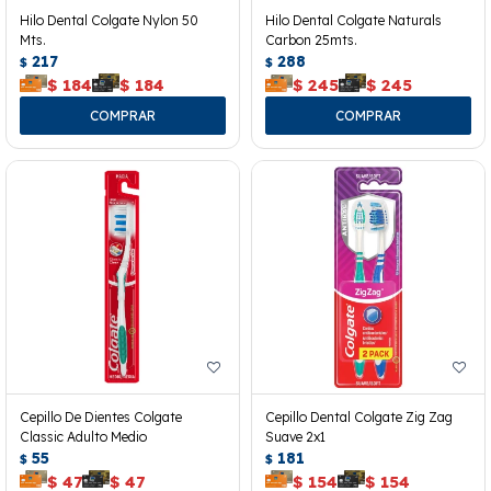
Hilo Dental Colgate Nylon 50
Hilo Dental Colgate Naturals
Mts.
Carbon 25mts.
217
288
$
$
$
184
$
184
$
245
$
245
Cepillo De Dientes Colgate
Cepillo Dental Colgate Zig Zag
Classic Adulto Medio
Suave 2x1
55
181
$
$
$
47
$
47
$
154
$
154