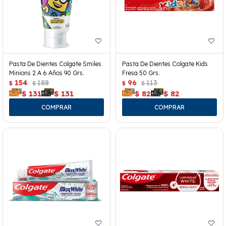
Pasta De Dientes Colgate Smiles
Pasta De Dientes Colgate Kids
Minions 2 A 6 Años 90 Grs.
Fresa 50 Grs.
154
188
96
113
$
$
$
$
$
131
$
131
$
82
$
82