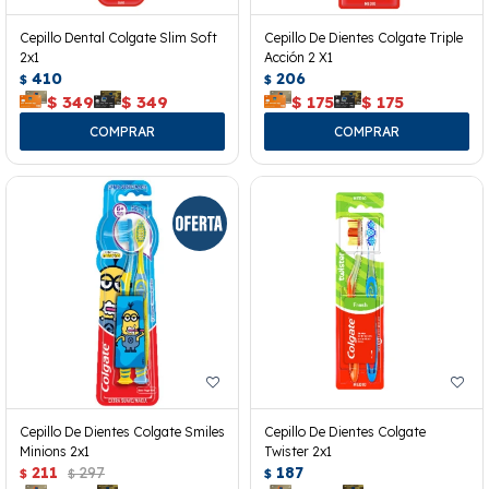
Cepillo Dental Colgate Slim Soft
Cepillo De Dientes Colgate Triple
2x1
Acción 2 X1
410
206
$
$
$
349
$
349
$
175
$
175
Cepillo De Dientes Colgate Smiles
Cepillo De Dientes Colgate
Minions 2x1
Twister 2x1
211
297
187
$
$
$