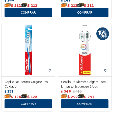
249
249
$
$
$
212
$
212
$
212
$
212
Cepillo De Dientes Colgate Pro
Cepillo De Dientes Colgate Total
Cuidado
Limpieza Espumosa 2 Uds.
151
349
410
$
$
$
$
128
$
128
$
297
$
297