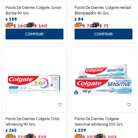
Pasta De Dientes Colgate Junior
Pasta De Dientes Colgate Herbal
Barbie 90 Grs.
Blanqueador 90 Grs.
188
84
$
$
$
160
$
160
$
71
$
71
Pasta De Dientes Colgate Total
Pasta De Dientes Colgate
Whitening 90 Grs.
Sensitive Whitening 100 Grs.
265
239
$
$
$
225
$
225
$
203
$
203