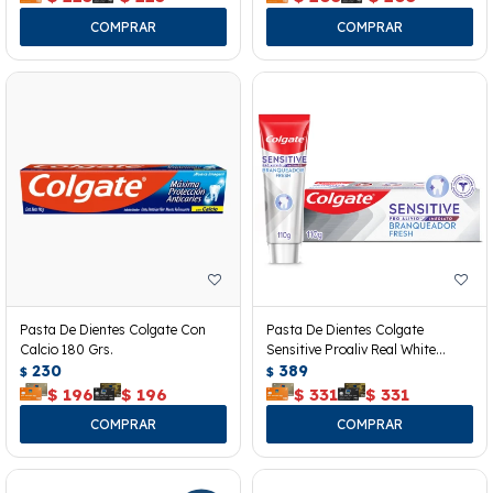
Pasta De Dientes Colgate Con
Pasta De Dientes Colgate
Calcio 180 Grs.
Sensitive Proaliv Real White
230
110grs
389
$
$
$
196
$
196
$
331
$
331