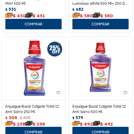
Mint 500 Ml.
Luminous White 500 Ml+ 250 De
531
Regalo.
682
$
$
$
451
$
451
$
580
$
580
Enjuague Bucal Colgate Total 12
Enjuague Bucal Colgate Total 12
Anti Sarro 250 Ml.
Anti Sarro 500 Ml.
304
405
579
$
$
$
$
258
$
258
$
492
$
492