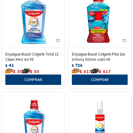
Enjuague Bucal Colgate Total 12
Enjuague Bucal Colgate Plax Ice
Clean Mint 60 Ml.
Infinity 500ml.+180 Ml.
41
726
$
$
$
35
$
35
$
617
$
617