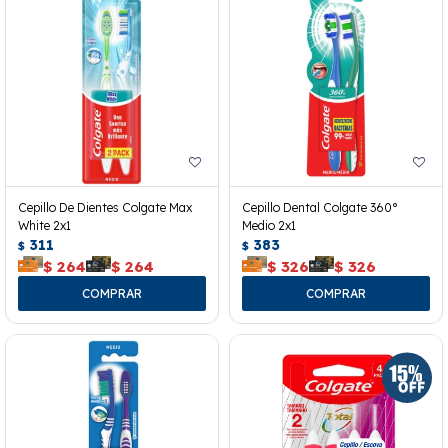
Cepillo De Dientes Colgate Max
Cepillo Dental Colgate 360°
White 2x1
Medio 2x1
311
383
$
$
$
264
$
264
$
326
$
326