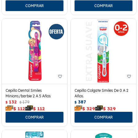
Cepillo Dental Smiles
Cepillo Colgate Smiles De 0 A 2
Minions/barbie 2 A 5 Años
Años.
132
179
387
$
$
$
$
112
$
112
$
329
$
329