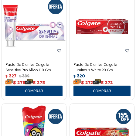
Pasta De Dientes Colgate
Pasta De Dientes Colgate
Sensitive Pro Alivio 110 Grs.
Luminous White 90 Grs.
327
389
320
$
$
$
$
278
$
278
$
272
$
272