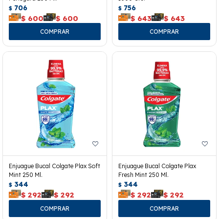
706
756
$
$
$
600
$
600
$
643
$
643
Enjuague Bucal Colgate Plax Soft
Enjuague Bucal Colgate Plax
Mint 250 Ml.
Fresh Mint 250 Ml.
344
344
$
$
$
292
$
292
$
292
$
292