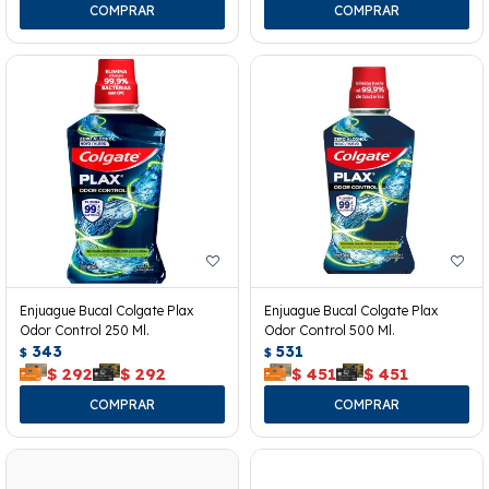
Enjuague Bucal Colgate Plax
Enjuague Bucal Colgate Plax
Odor Control 250 Ml.
Odor Control 500 Ml.
343
531
$
$
$
292
$
292
$
451
$
451