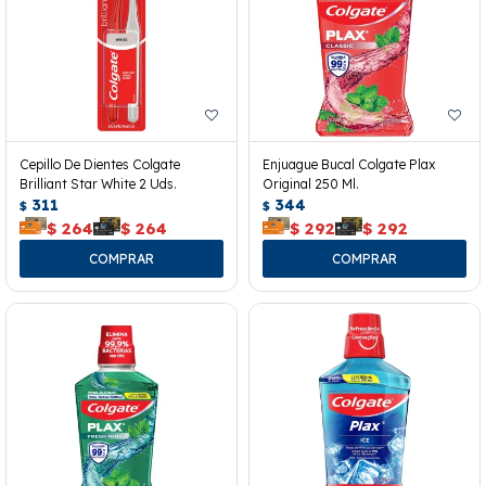
Cepillo De Dientes Colgate
Enjuague Bucal Colgate Plax
Brilliant Star White 2 Uds.
Original 250 Ml.
311
344
$
$
$
264
$
264
$
292
$
292