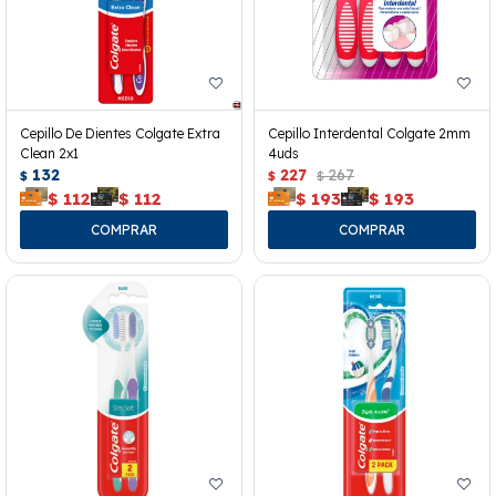
Cepillo De Dientes Colgate Extra
Cepillo Interdental Colgate 2mm
Clean 2x1
4uds
132
227
267
$
$
$
$
112
$
112
$
193
$
193