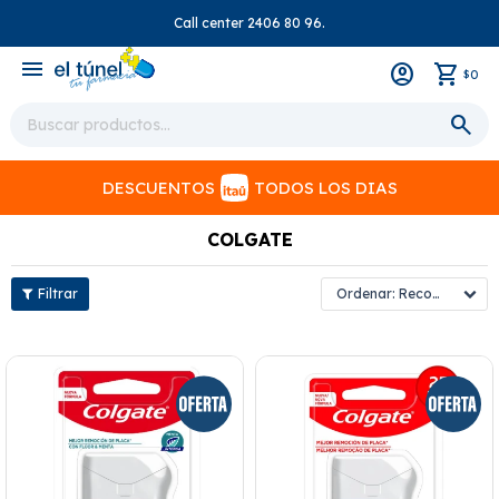
Call center 2406 80 96.
close
menu
0
$
DESCUENTOS
TODOS LOS DIAS
COLGATE
Recomendados