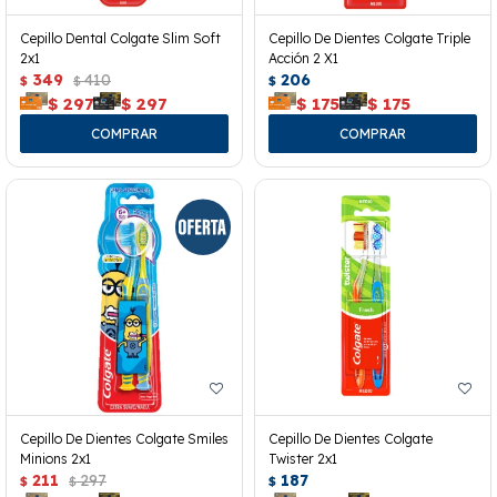
Cepillo Dental Colgate Slim Soft
Cepillo De Dientes Colgate Triple
2x1
Acción 2 X1
349
410
206
$
$
$
$
297
$
297
$
175
$
175
Cepillo De Dientes Colgate Smiles
Cepillo De Dientes Colgate
Minions 2x1
Twister 2x1
211
297
187
$
$
$