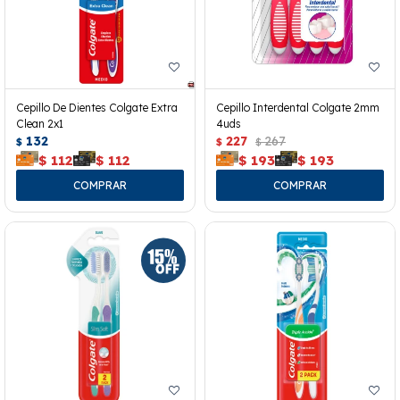
Cepillo De Dientes Colgate Extra
Cepillo Interdental Colgate 2mm
Clean 2x1
4uds
132
227
267
$
$
$
$
112
$
112
$
193
$
193