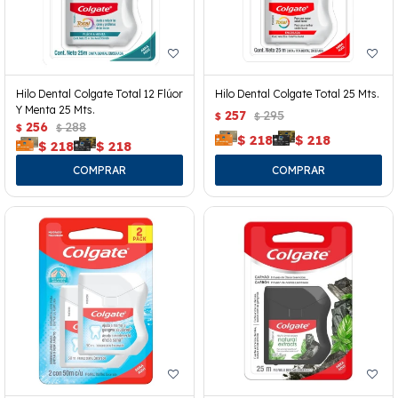
Hilo Dental Colgate Total 12 Flúor
Hilo Dental Colgate Total 25 Mts.
Y Menta 25 Mts.
257
295
$
$
256
288
$
$
$
218
$
218
$
218
$
218