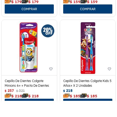
$
179
$
179
$
159
$
159
Cepillo De Dientes Colgate
Cepillo De Dientes Colgate Kids 5
Minions 6+ + Pasta De Dientes
Años+ X 2 Unidades
257
321
218
$
$
$
$
218
$
218
$
185
$
185