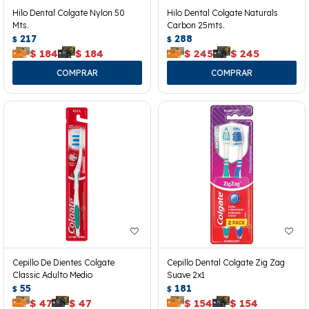
Hilo Dental Colgate Nylon 50
Hilo Dental Colgate Naturals
Mts.
Carbon 25mts.
217
288
$
$
$
184
$
184
$
245
$
245
Cepillo De Dientes Colgate
Cepillo Dental Colgate Zig Zag
Classic Adulto Medio
Suave 2x1
55
181
$
$
$
47
$
47
$
154
$
154