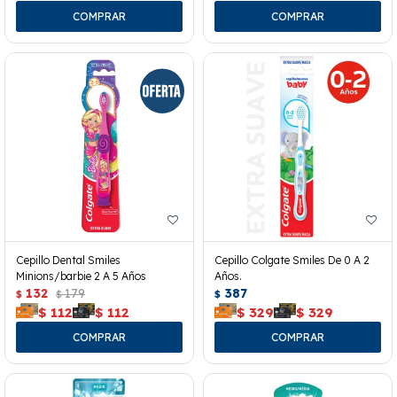
Cepillo Dental Smiles
Cepillo Colgate Smiles De 0 A 2
Minions/barbie 2 A 5 Años
Años.
132
179
387
$
$
$
$
112
$
112
$
329
$
329