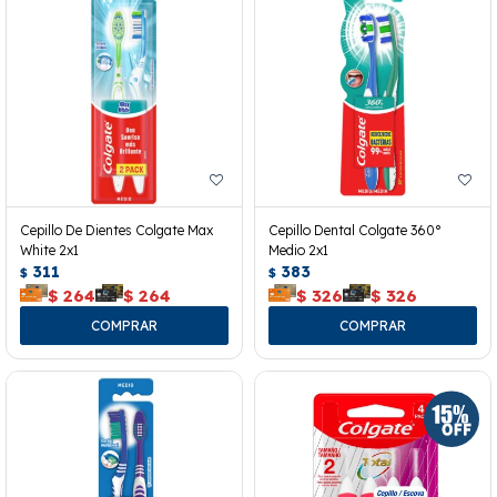
Cepillo De Dientes Colgate Max
Cepillo Dental Colgate 360°
White 2x1
Medio 2x1
311
383
$
$
$
264
$
264
$
326
$
326