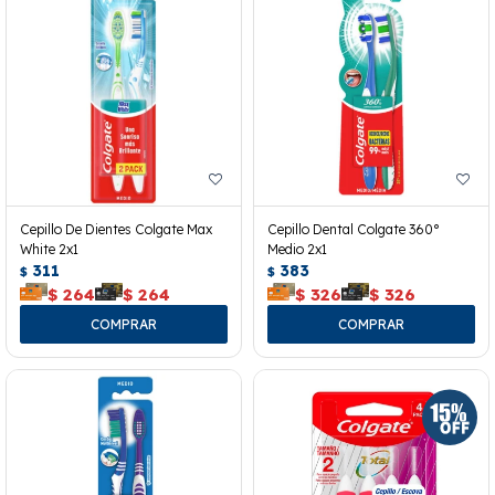
Cepillo De Dientes Colgate Max
Cepillo Dental Colgate 360°
White 2x1
Medio 2x1
311
383
$
$
$
264
$
264
$
326
$
326