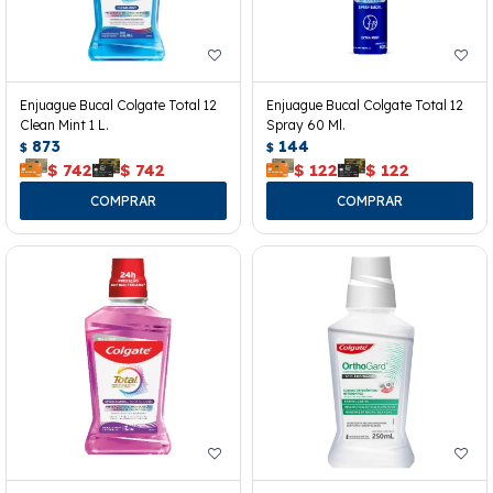
Enjuague Bucal Colgate Total 12
Enjuague Bucal Colgate Total 12
Clean Mint 1 L.
Spray 60 Ml.
873
144
$
$
$
742
$
742
$
122
$
122