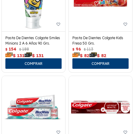
Pasta De Dientes Colgate Smiles
Pasta De Dientes Colgate Kids
Minions 2 A 6 Años 90 Grs.
Fresa 50 Grs.
154
188
96
113
$
$
$
$
$
131
$
131
$
82
$
82