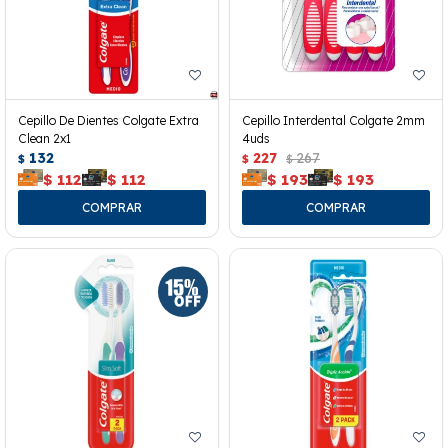
Cepillo De Dientes Colgate Extra
Cepillo Interdental Colgate 2mm
Clean 2x1
4uds
132
227
267
$
$
$
$
112
$
112
$
193
$
193