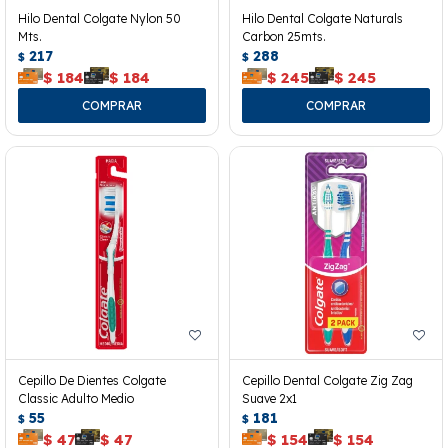
Hilo Dental Colgate Nylon 50
Hilo Dental Colgate Naturals
Mts.
Carbon 25mts.
217
288
$
$
$
184
$
184
$
245
$
245
Cepillo De Dientes Colgate
Cepillo Dental Colgate Zig Zag
Classic Adulto Medio
Suave 2x1
55
181
$
$
$
47
$
47
$
154
$
154