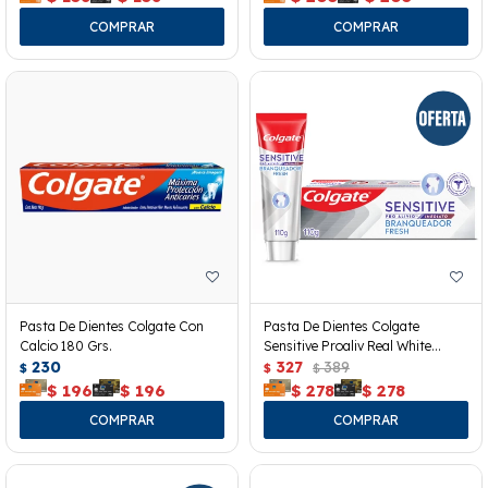
Pasta De Dientes Colgate Con
Pasta De Dientes Colgate
Calcio 180 Grs.
Sensitive Proaliv Real White
230
110grs
327
389
$
$
$
$
196
$
196
$
278
$
278