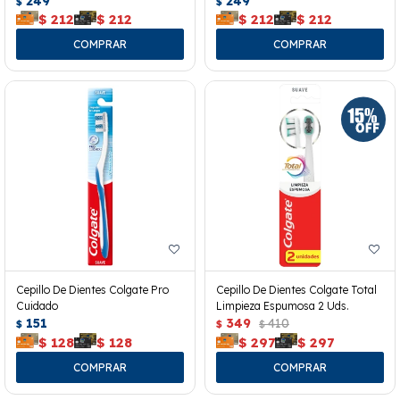
249
249
$
$
$
212
$
212
$
212
$
212
Cepillo De Dientes Colgate Pro
Cepillo De Dientes Colgate Total
Cuidado
Limpieza Espumosa 2 Uds.
151
349
410
$
$
$
$
128
$
128
$
297
$
297