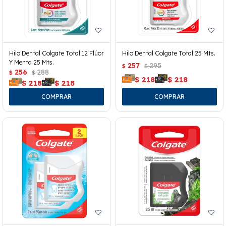
Hilo Dental Colgate Total 12 Flúor
Hilo Dental Colgate Total 25 Mts.
Y Menta 25 Mts.
257
295
$
$
256
288
$
$
$
218
$
218
$
218
$
218