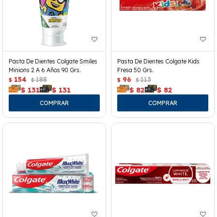
Pasta De Dientes Colgate Smiles
Pasta De Dientes Colgate Kids
Minions 2 A 6 Años 90 Grs.
Fresa 50 Grs.
154
188
96
113
$
$
$
$
$
131
$
131
$
82
$
82