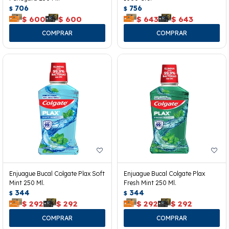
706
756
$
$
$
600
$
600
$
643
$
643
Enjuague Bucal Colgate Plax Soft
Enjuague Bucal Colgate Plax
Mint 250 Ml.
Fresh Mint 250 Ml.
344
344
$
$
$
292
$
292
$
292
$
292