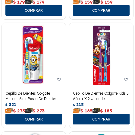
$
179
$
179
$
159
$
159
Cepillo De Dientes Colgate
Cepillo De Dientes Colgate Kids 5
Minions 6+ + Pasta De Dientes
Años+ X 2 Unidades
321
218
$
$
$
273
$
273
$
185
$
185