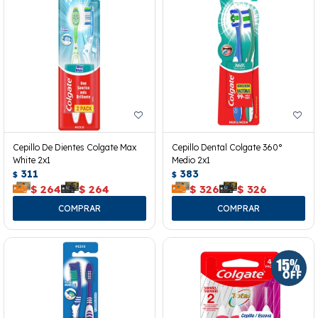
Cepillo De Dientes Colgate Max
Cepillo Dental Colgate 360°
White 2x1
Medio 2x1
311
383
$
$
$
264
$
264
$
326
$
326