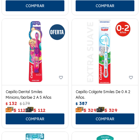
Cepillo Dental Smiles
Cepillo Colgate Smiles De 0 A 2
Minions/barbie 2 A 5 Años
Años.
132
179
387
$
$
$
$
112
$
112
$
329
$
329