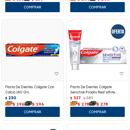
Pasta De Dientes Colgate Con
Pasta De Dientes Colgate
Calcio 180 Grs.
Sensitive Proaliv Real White
230
110grs
327
389
$
$
$
$
196
$
196
$
278
$
278