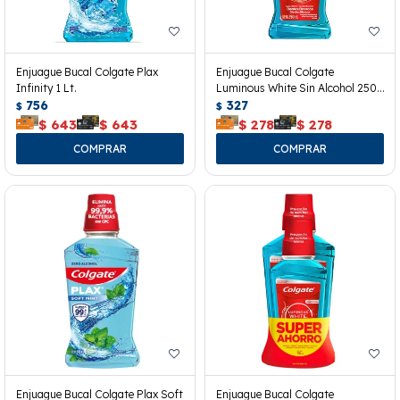
Enjuague Bucal Colgate Plax
Enjuague Bucal Colgate
Infinity 1 Lt.
Luminous White Sin Alcohol 250
756
Ml.
327
$
$
$
643
$
643
$
278
$
278
Enjuague Bucal Colgate Plax Soft
Enjuague Bucal Colgate