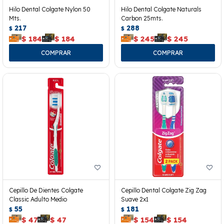
Hilo Dental Colgate Nylon 50
Hilo Dental Colgate Naturals
Mts.
Carbon 25mts.
217
288
$
$
$
184
$
184
$
245
$
245
Cepillo De Dientes Colgate
Cepillo Dental Colgate Zig Zag
Classic Adulto Medio
Suave 2x1
55
181
$
$
$
47
$
47
$
154
$
154