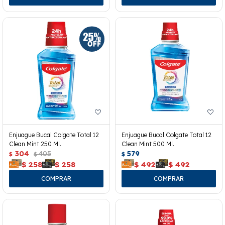
Enjuague Bucal Colgate Total 12
Enjuague Bucal Colgate Total 12
Clean Mint 250 Ml.
Clean Mint 500 Ml.
304
405
579
$
$
$
$
258
$
258
$
492
$
492