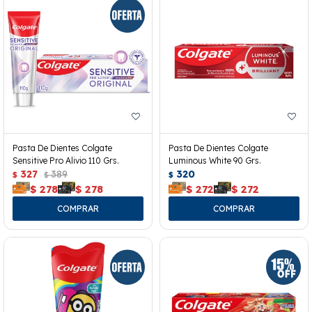
Pasta De Dientes Colgate
Pasta De Dientes Colgate
Sensitive Pro Alivio 110 Grs.
Luminous White 90 Grs.
327
389
320
$
$
$
$
278
$
278
$
272
$
272