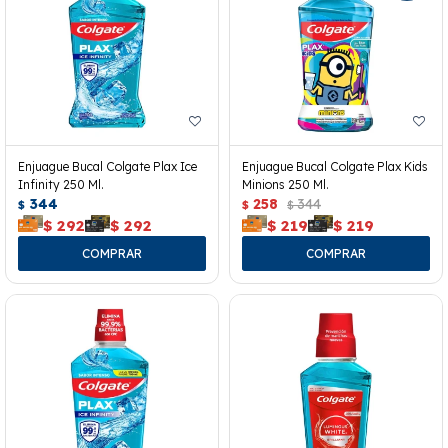
Enjuague Bucal Colgate Plax Ice
Enjuague Bucal Colgate Plax Kids
Infinity 250 Ml.
Minions 250 Ml.
344
258
344
$
$
$
$
292
$
292
$
219
$
219