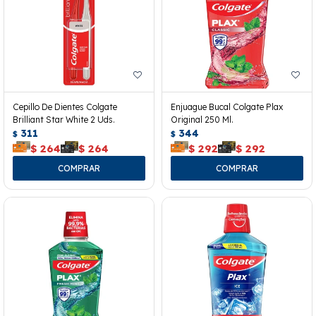
Cepillo De Dientes Colgate
Enjuague Bucal Colgate Plax
Brilliant Star White 2 Uds.
Original 250 Ml.
311
344
$
$
$
264
$
264
$
292
$
292