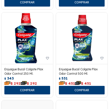
Enjuague Bucal Colgate Plax
Enjuague Bucal Colgate Plax
Odor Control 250 Ml.
Odor Control 500 Ml.
343
531
$
$
$
292
$
292
$
451
$
451