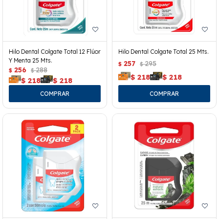
Hilo Dental Colgate Total 12 Flúor
Hilo Dental Colgate Total 25 Mts.
Y Menta 25 Mts.
257
295
$
$
256
288
$
$
$
218
$
218
$
218
$
218