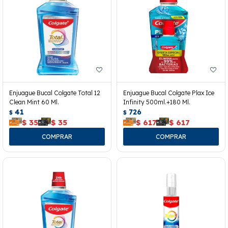
Enjuague Bucal Colgate Total 12
Enjuague Bucal Colgate Plax Ice
Clean Mint 60 Ml.
Infinity 500ml.+180 Ml.
41
726
$
$
$
35
$
35
$
617
$
617