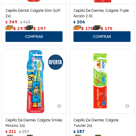
Cepillo Dental Colgate Slim Soft
Cepillo De Dientes Colgate Triple
2x1
Acción 2 X1
349
410
206
$
$
$
$
297
$
297
$
175
$
175
Cepillo De Dientes Colgate Smiles
Cepillo De Dientes Colgate
Minions 2x1
Twister 2x1
211
297
187
$
$
$