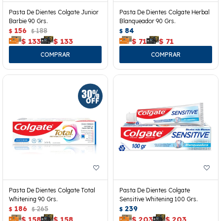
Pasta De Dientes Colgate Junior
Pasta De Dientes Colgate Herbal
Barbie 90 Grs.
Blanqueador 90 Grs.
156
188
84
$
$
$
$
133
$
133
$
71
$
71
Pasta De Dientes Colgate Total
Pasta De Dientes Colgate
Whitening 90 Grs.
Sensitive Whitening 100 Grs.
186
265
239
$
$
$
$
158
$
158
$
203
$
203