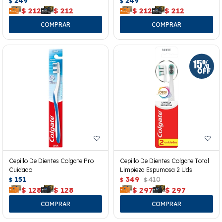
249
249
$
$
$
212
$
212
$
212
$
212
Cepillo De Dientes Colgate Pro
Cepillo De Dientes Colgate Total
Cuidado
Limpieza Espumosa 2 Uds.
151
349
410
$
$
$
$
128
$
128
$
297
$
297