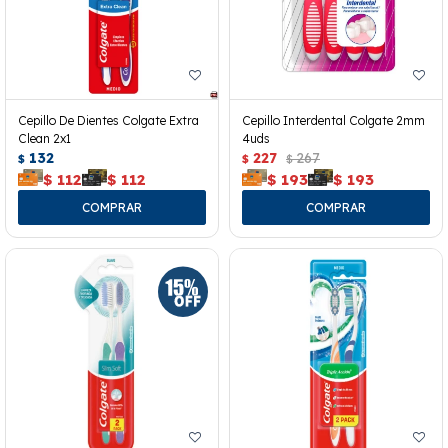
Cepillo De Dientes Colgate Extra
Cepillo Interdental Colgate 2mm
Clean 2x1
4uds
132
227
267
$
$
$
$
112
$
112
$
193
$
193