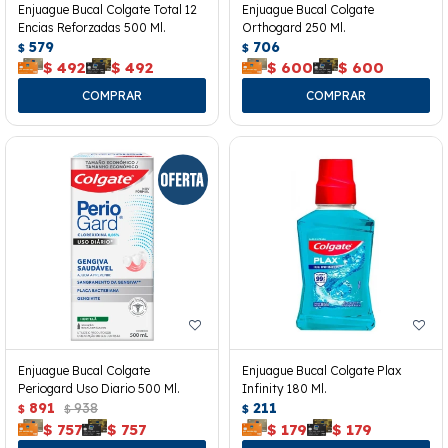
Enjuague Bucal Colgate Total 12
Enjuague Bucal Colgate
Encias Reforzadas 500 Ml.
Orthogard 250 Ml.
579
706
$
$
$
492
$
492
$
600
$
600
Enjuague Bucal Colgate
Enjuague Bucal Colgate Plax
Periogard Uso Diario 500 Ml.
Infinity 180 Ml.
891
938
211
$
$
$
$
757
$
757
$
179
$
179