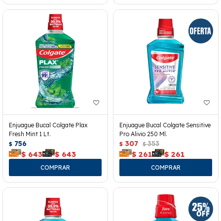
Enjuague Bucal Colgate Plax
Enjuague Bucal Colgate Sensitive
Fresh Mint 1 Lt.
Pro Alivio 250 Ml.
756
307
353
$
$
$
$
643
$
643
$
261
$
261