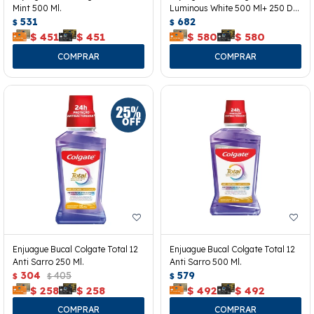
Mint 500 Ml.
Luminous White 500 Ml+ 250 De
531
Regalo.
682
$
$
$
451
$
451
$
580
$
580
Enjuague Bucal Colgate Total 12
Enjuague Bucal Colgate Total 12
Anti Sarro 250 Ml.
Anti Sarro 500 Ml.
304
405
579
$
$
$
$
258
$
258
$
492
$
492