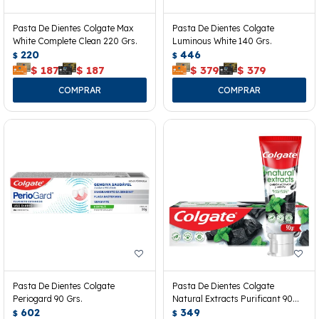
Pasta De Dientes Colgate Max
Pasta De Dientes Colgate
White Complete Clean 220 Grs.
Luminous White 140 Grs.
220
446
$
$
$
187
$
187
$
379
$
379
Pasta De Dientes Colgate
Pasta De Dientes Colgate
Periogard 90 Grs.
Natural Extracts Purificant 90
602
Grs.
349
$
$