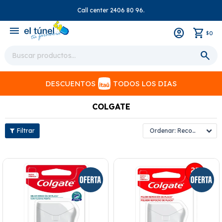
Call center 2406 80 96.
close
menu
0
$
DESCUENTOS
TODOS LOS DIAS
COLGATE
Recomendados