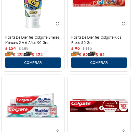
Pasta De Dientes Colgate Smiles
Pasta De Dientes Colgate Kids
Minions 2 A 6 Años 90 Grs.
Fresa 50 Grs.
154
188
96
113
$
$
$
$
$
131
$
131
$
82
$
82