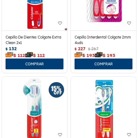
Cepillo De Dientes Colgate Extra
Cepillo Interdental Colgate 2mm
Clean 2x1
4uds
132
227
267
$
$
$
$
112
$
112
$
193
$
193