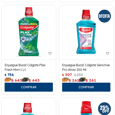
Enjuague Bucal Colgate Plax
Enjuague Bucal Colgate Sensitive
Fresh Mint 1 Lt.
Pro Alivio 250 Ml.
756
307
353
$
$
$
$
643
$
643
$
261
$
261