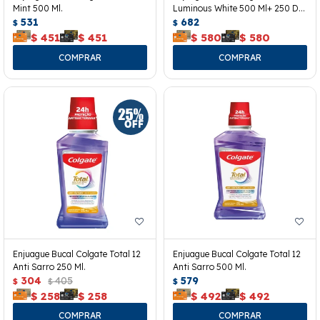
Mint 500 Ml.
Luminous White 500 Ml+ 250 De
531
Regalo.
682
$
$
$
451
$
451
$
580
$
580
Enjuague Bucal Colgate Total 12
Enjuague Bucal Colgate Total 12
Anti Sarro 250 Ml.
Anti Sarro 500 Ml.
304
405
579
$
$
$
$
258
$
258
$
492
$
492