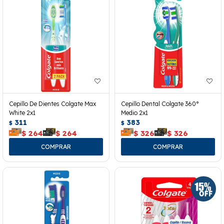
Cepillo De Dientes Colgate Max
Cepillo Dental Colgate 360°
White 2x1
Medio 2x1
311
383
$
$
$
264
$
264
$
326
$
326