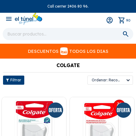
Call center 2406 80 96.
close
menu
0
$
DESCUENTOS
TODOS LOS DIAS
COLGATE
Recomendados