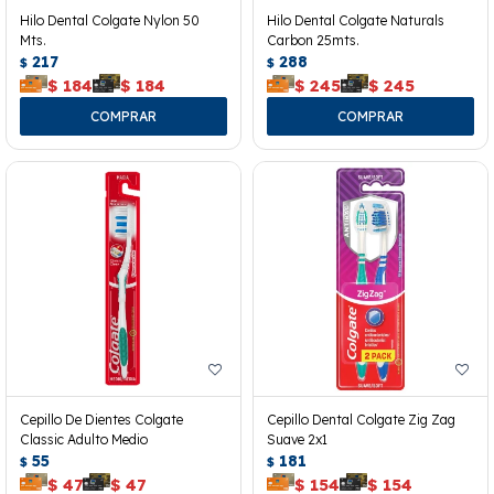
Hilo Dental Colgate Nylon 50
Hilo Dental Colgate Naturals
Mts.
Carbon 25mts.
217
288
$
$
$
184
$
184
$
245
$
245
Cepillo De Dientes Colgate
Cepillo Dental Colgate Zig Zag
Classic Adulto Medio
Suave 2x1
55
181
$
$
$
47
$
47
$
154
$
154