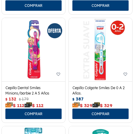
Cepillo Dental Smiles
Cepillo Colgate Smiles De 0 A 2
Minions/barbie 2 A 5 Años
Años.
132
179
387
$
$
$
$
112
$
112
$
329
$
329