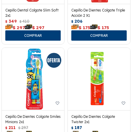
Cepillo Dental Colgate Slim Soft
Cepillo De Dientes Colgate Triple
2x1
Acción 2 X1
349
410
206
$
$
$
$
297
$
297
$
175
$
175
Cepillo De Dientes Colgate Smiles
Cepillo De Dientes Colgate
Minions 2x1
Twister 2x1
211
297
187
$
$
$