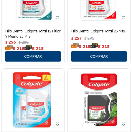
Hilo Dental Colgate Total 12 Flúor
Hilo Dental Colgate Total 25 Mts.
Y Menta 25 Mts.
257
295
$
$
256
288
$
$
$
218
$
218
$
218
$
218