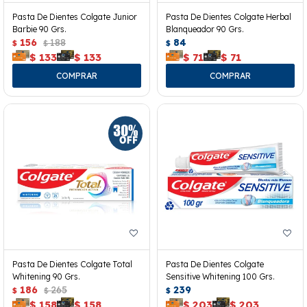
Pasta De Dientes Colgate Junior
Pasta De Dientes Colgate Herbal
Barbie 90 Grs.
Blanqueador 90 Grs.
156
188
84
$
$
$
$
133
$
133
$
71
$
71
Pasta De Dientes Colgate Total
Pasta De Dientes Colgate
Whitening 90 Grs.
Sensitive Whitening 100 Grs.
186
265
239
$
$
$
$
158
$
158
$
203
$
203