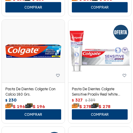
Pasta De Dientes Colgate Con
Pasta De Dientes Colgate
Calcio 180 Grs.
Sensitive Proaliv Real White
230
110grs
327
389
$
$
$
$
196
$
196
$
278
$
278