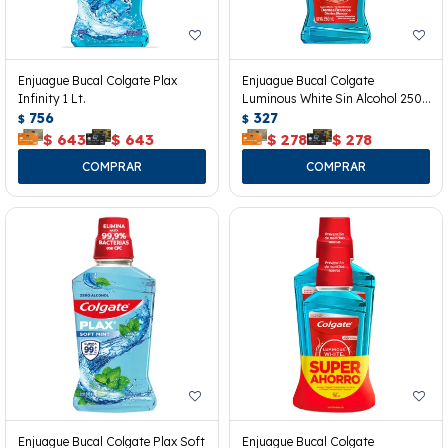
Enjuague Bucal Colgate Plax
Enjuague Bucal Colgate
Infinity 1 Lt.
Luminous White Sin Alcohol 250
756
Ml.
327
$
$
$
643
$
643
$
278
$
278
Enjuague Bucal Colgate Plax Soft
Enjuague Bucal Colgate