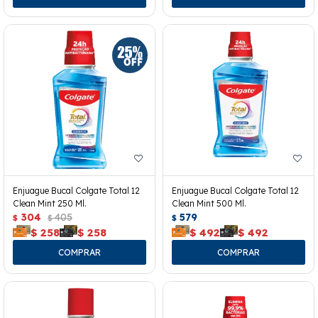
Enjuague Bucal Colgate Total 12
Enjuague Bucal Colgate Total 12
Clean Mint 250 Ml.
Clean Mint 500 Ml.
304
405
579
$
$
$
$
258
$
258
$
492
$
492