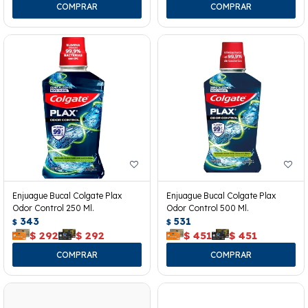
Enjuague Bucal Colgate Plax
Enjuague Bucal Colgate Plax
Odor Control 250 Ml.
Odor Control 500 Ml.
343
531
$
$
$
292
$
292
$
451
$
451