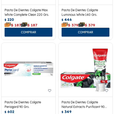
Pasta De Dientes Colgate Max
Pasta De Dientes Colgate
White Complete Clean 220 Grs.
Luminous White 140 Grs.
220
446
$
$
$
187
$
187
$
379
$
379
Pasta De Dientes Colgate
Pasta De Dientes Colgate
Periogard 90 Grs.
Natural Extracts Purificant 90
602
Grs.
349
$
$