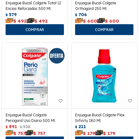
Enjuague Bucal Colgate Total 12
Enjuague Bucal Colgate
Encias Reforzadas 500 Ml.
Orthogard 250 Ml.
579
706
$
$
$
492
$
492
$
600
$
600
Enjuague Bucal Colgate
Enjuague Bucal Colgate Plax
Periogard Uso Diario 500 Ml.
Infinity 180 Ml.
891
938
211
$
$
$
$
757
$
757
$
179
$
179