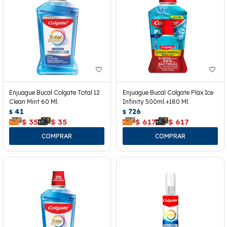
Enjuague Bucal Colgate Total 12
Enjuague Bucal Colgate Plax Ice
Clean Mint 60 Ml.
Infinity 500ml.+180 Ml.
41
726
$
$
$
35
$
35
$
617
$
617