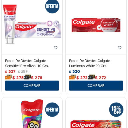
Pasta De Dientes Colgate
Pasta De Dientes Colgate
Sensitive Pro Alivio 110 Grs.
Luminous White 90 Grs.
327
389
320
$
$
$
$
278
$
278
$
272
$
272