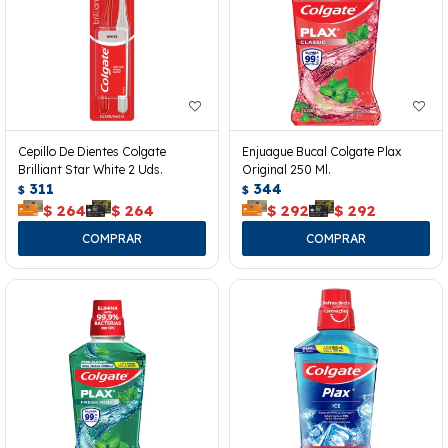
Cepillo De Dientes Colgate
Enjuague Bucal Colgate Plax
Brilliant Star White 2 Uds.
Original 250 Ml.
311
344
$
$
$
264
$
264
$
292
$
292