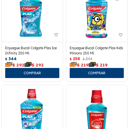
Enjuague Bucal Colgate Plax Ice
Enjuague Bucal Colgate Plax Kids
Infinity 250 Ml.
Minions 250 Ml.
344
258
344
$
$
$
$
292
$
292
$
219
$
219