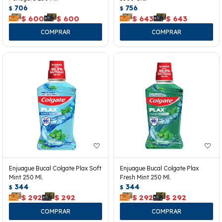
706
756
$
$
$
600
$
600
$
643
$
643
Enjuague Bucal Colgate Plax Soft
Enjuague Bucal Colgate Plax
Mint 250 Ml.
Fresh Mint 250 Ml.
344
344
$
$
$
292
$
292
$
292
$
292