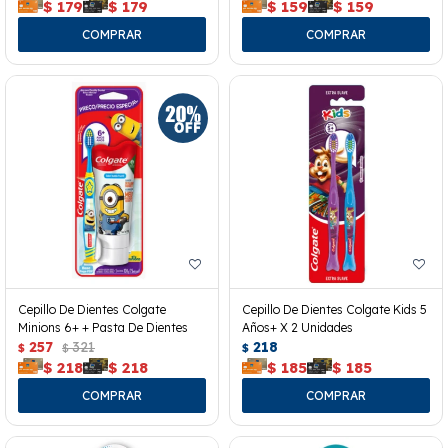
$
179
$
179
$
159
$
159
Cepillo De Dientes Colgate
Cepillo De Dientes Colgate Kids 5
Minions 6+ + Pasta De Dientes
Años+ X 2 Unidades
257
321
218
$
$
$
$
218
$
218
$
185
$
185