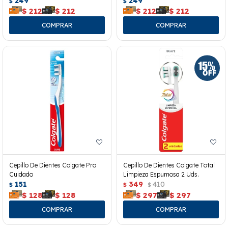
249
249
$
$
$
212
$
212
$
212
$
212
Cepillo De Dientes Colgate Pro
Cepillo De Dientes Colgate Total
Cuidado
Limpieza Espumosa 2 Uds.
151
349
410
$
$
$
$
128
$
128
$
297
$
297