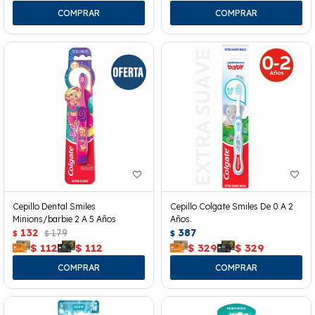
Cepillo Dental Smiles
Cepillo Colgate Smiles De 0 A 2
Minions/barbie 2 A 5 Años
Años.
132
179
387
$
$
$
$
112
$
112
$
329
$
329