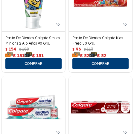
Pasta De Dientes Colgate Smiles
Pasta De Dientes Colgate Kids
Minions 2 A 6 Años 90 Grs.
Fresa 50 Grs.
154
188
96
113
$
$
$
$
$
131
$
131
$
82
$
82