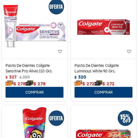
Pasta De Dientes Colgate
Pasta De Dientes Colgate
Sensitive Pro Alivio 110 Grs.
Luminous White 90 Grs.
327
389
320
$
$
$
$
278
$
278
$
272
$
272