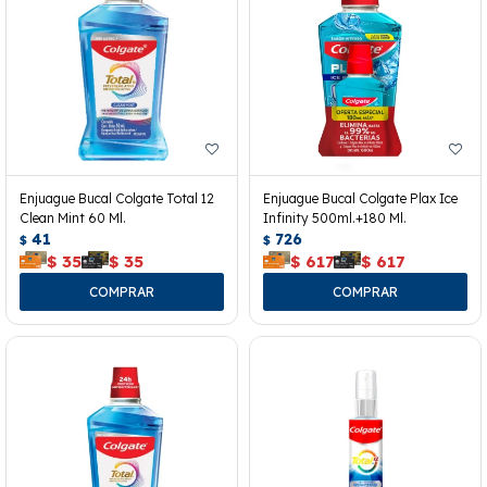
Enjuague Bucal Colgate Total 12
Enjuague Bucal Colgate Plax Ice
Clean Mint 60 Ml.
Infinity 500ml.+180 Ml.
41
726
$
$
$
35
$
35
$
617
$
617