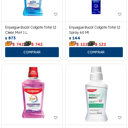
Enjuague Bucal Colgate Total 12
Enjuague Bucal Colgate Total 12
Clean Mint 1 L.
Spray 60 Ml.
873
144
$
$
$
742
$
742
$
122
$
122