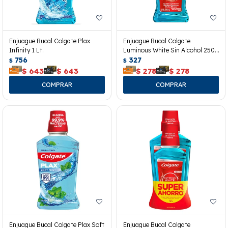
Enjuague Bucal Colgate Plax
Enjuague Bucal Colgate
Infinity 1 Lt.
Luminous White Sin Alcohol 250
756
Ml.
327
$
$
$
643
$
643
$
278
$
278
Enjuague Bucal Colgate Plax Soft
Enjuague Bucal Colgate