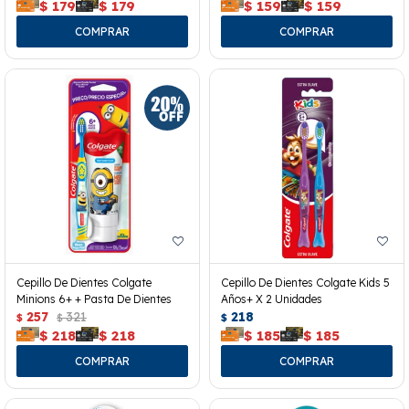
$
179
$
179
$
159
$
159
Cepillo De Dientes Colgate
Cepillo De Dientes Colgate Kids 5
Minions 6+ + Pasta De Dientes
Años+ X 2 Unidades
257
321
218
$
$
$
$
218
$
218
$
185
$
185