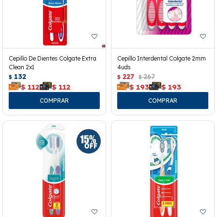
Cepillo De Dientes Colgate Extra
Cepillo Interdental Colgate 2mm
Clean 2x1
4uds
132
227
267
$
$
$
$
112
$
112
$
193
$
193