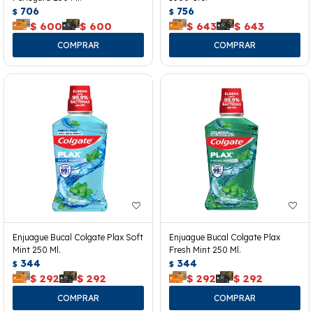
706
756
$
$
$
600
$
600
$
643
$
643
Enjuague Bucal Colgate Plax Soft
Enjuague Bucal Colgate Plax
Mint 250 Ml.
Fresh Mint 250 Ml.
344
344
$
$
$
292
$
292
$
292
$
292