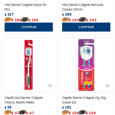
Hilo Dental Colgate Nylon 50
Hilo Dental Colgate Naturals
Mts.
Carbon 25mts.
217
288
$
$
$
184
$
184
$
245
$
245
Cepillo De Dientes Colgate
Cepillo Dental Colgate Zig Zag
Classic Adulto Medio
Suave 2x1
55
181
$
$
$
47
$
47
$
154
$
154