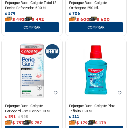
Enjuague Bucal Colgate Total 12
Enjuague Bucal Colgate
Encias Reforzadas 500 Ml.
Orthogard 250 Ml.
579
706
$
$
$
492
$
492
$
600
$
600
Enjuague Bucal Colgate
Enjuague Bucal Colgate Plax
Periogard Uso Diario 500 Ml.
Infinity 180 Ml.
891
938
211
$
$
$
$
757
$
757
$
179
$
179