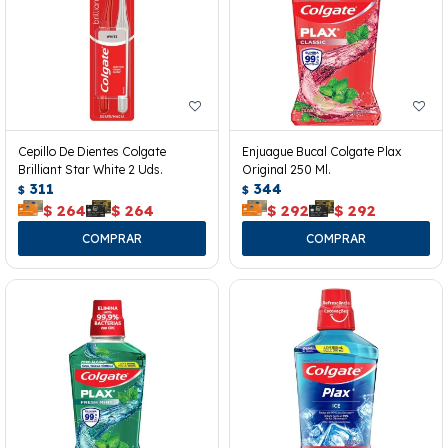
Cepillo De Dientes Colgate
Enjuague Bucal Colgate Plax
Brilliant Star White 2 Uds.
Original 250 Ml.
311
344
$
$
$
264
$
264
$
292
$
292