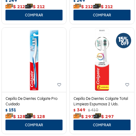
249
249
$
$
$
212
$
212
$
212
$
212
Cepillo De Dientes Colgate Pro
Cepillo De Dientes Colgate Total
Cuidado
Limpieza Espumosa 2 Uds.
151
349
410
$
$
$
$
128
$
128
$
297
$
297