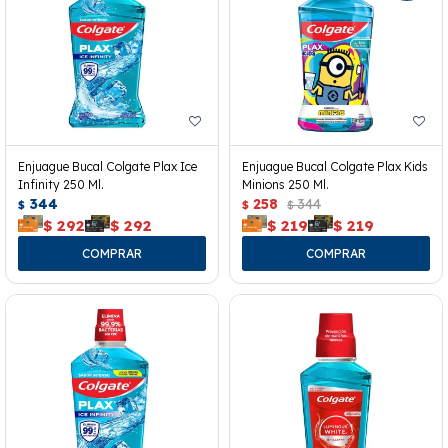
Enjuague Bucal Colgate Plax Ice
Enjuague Bucal Colgate Plax Kids
Infinity 250 Ml.
Minions 250 Ml.
344
258
344
$
$
$
$
292
$
292
$
219
$
219