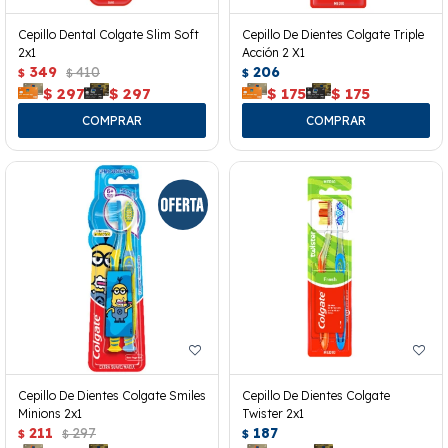
Cepillo Dental Colgate Slim Soft
Cepillo De Dientes Colgate Triple
2x1
Acción 2 X1
349
410
206
$
$
$
$
297
$
297
$
175
$
175
Cepillo De Dientes Colgate Smiles
Cepillo De Dientes Colgate
Minions 2x1
Twister 2x1
211
297
187
$
$
$