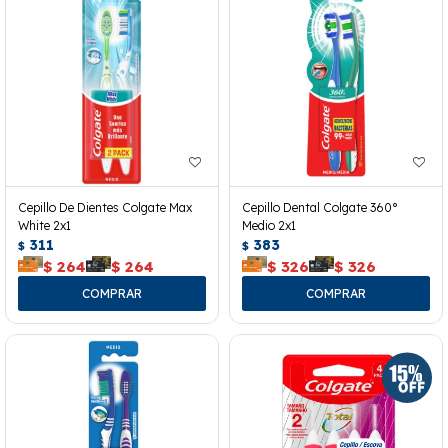
Cepillo De Dientes Colgate Max
Cepillo Dental Colgate 360°
White 2x1
Medio 2x1
311
383
$
$
$
264
$
264
$
326
$
326