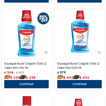
Enjuague Bucal Colgate Total 12
Enjuague Bucal Colgate Total 12
Clean Mint 250 Ml.
Clean Mint 500 Ml.
304
405
579
$
$
$
$
258
$
258
$
492
$
492