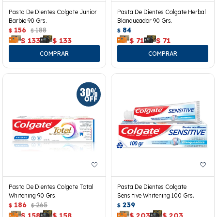
Pasta De Dientes Colgate Junior
Pasta De Dientes Colgate Herbal
Barbie 90 Grs.
Blanqueador 90 Grs.
156
188
84
$
$
$
$
133
$
133
$
71
$
71
Pasta De Dientes Colgate Total
Pasta De Dientes Colgate
Whitening 90 Grs.
Sensitive Whitening 100 Grs.
186
265
239
$
$
$
$
158
$
158
$
203
$
203