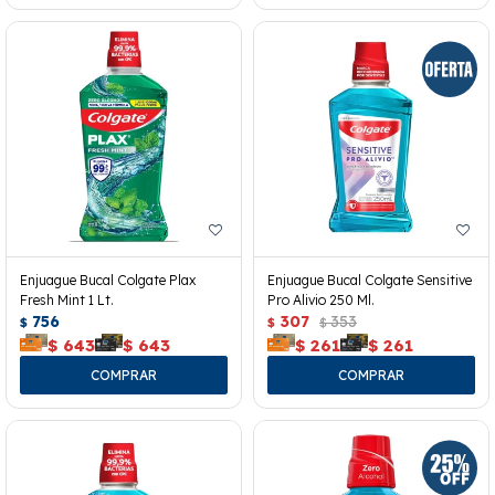
Enjuague Bucal Colgate Plax
Enjuague Bucal Colgate Sensitive
Fresh Mint 1 Lt.
Pro Alivio 250 Ml.
756
307
353
$
$
$
$
643
$
643
$
261
$
261