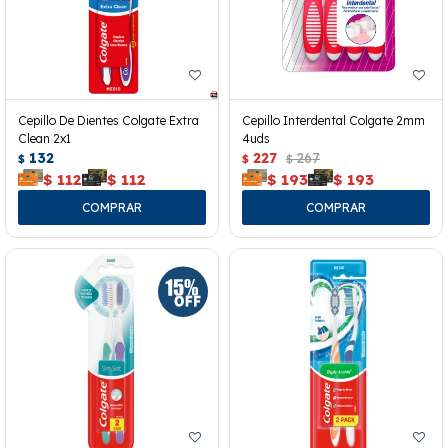
Cepillo De Dientes Colgate Extra
Cepillo Interdental Colgate 2mm
Clean 2x1
4uds
132
227
267
$
$
$
$
112
$
112
$
193
$
193