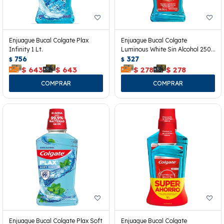
Enjuague Bucal Colgate Plax
Enjuague Bucal Colgate
Infinity 1 Lt.
Luminous White Sin Alcohol 250
756
Ml.
327
$
$
$
643
$
643
$
278
$
278
Enjuague Bucal Colgate Plax Soft
Enjuague Bucal Colgate