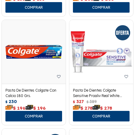
Pasta De Dientes Colgate Con
Pasta De Dientes Colgate
Calcio 180 Grs.
Sensitive Proaliv Real White
230
110grs
327
389
$
$
$
$
196
$
196
$
278
$
278