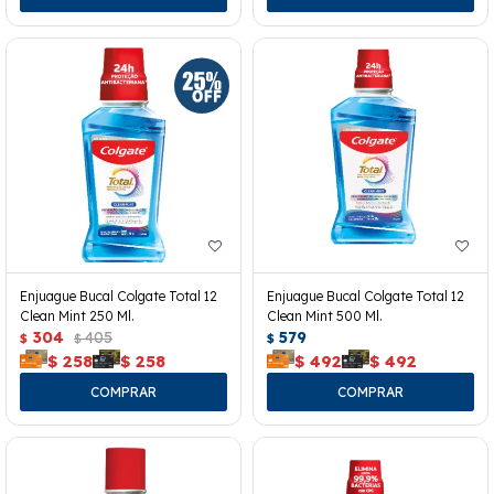
Enjuague Bucal Colgate Total 12
Enjuague Bucal Colgate Total 12
Clean Mint 250 Ml.
Clean Mint 500 Ml.
304
405
579
$
$
$
$
258
$
258
$
492
$
492