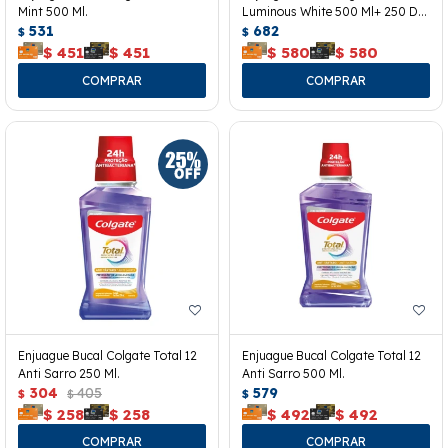
Mint 500 Ml.
Luminous White 500 Ml+ 250 De
531
Regalo.
682
$
$
$
451
$
451
$
580
$
580
Enjuague Bucal Colgate Total 12
Enjuague Bucal Colgate Total 12
Anti Sarro 250 Ml.
Anti Sarro 500 Ml.
304
405
579
$
$
$
$
258
$
258
$
492
$
492