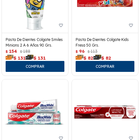
Pasta De Dientes Colgate Smiles
Pasta De Dientes Colgate Kids
Minions 2 A 6 Años 90 Grs.
Fresa 50 Grs.
154
188
96
113
$
$
$
$
$
131
$
131
$
82
$
82