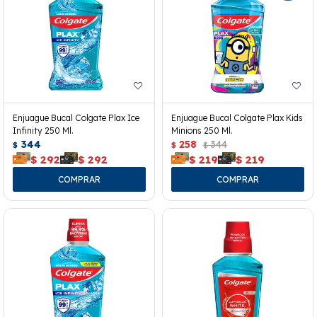
Enjuague Bucal Colgate Plax Ice
Enjuague Bucal Colgate Plax Kids
Infinity 250 Ml.
Minions 250 Ml.
344
258
344
$
$
$
$
292
$
292
$
219
$
219