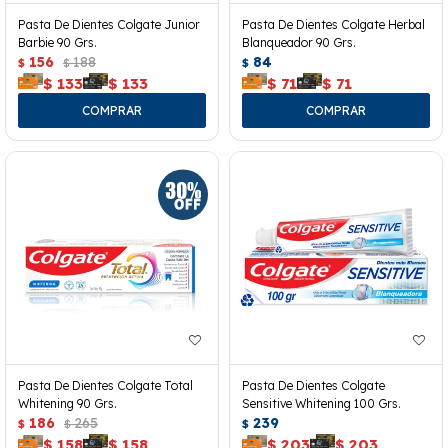
Pasta De Dientes Colgate Junior
Pasta De Dientes Colgate Herbal
Barbie 90 Grs.
Blanqueador 90 Grs.
156
188
84
$
$
$
$
133
$
133
$
71
$
71
Pasta De Dientes Colgate Total
Pasta De Dientes Colgate
Whitening 90 Grs.
Sensitive Whitening 100 Grs.
186
265
239
$
$
$
$
158
$
158
$
203
$
203