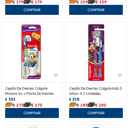
$
179
$
179
$
159
$
159
Cepillo De Dientes Colgate
Cepillo De Dientes Colgate Kids 5
Minions 6+ + Pasta De Dientes
Años+ X 2 Unidades
321
218
$
$
$
273
$
273
$
185
$
185