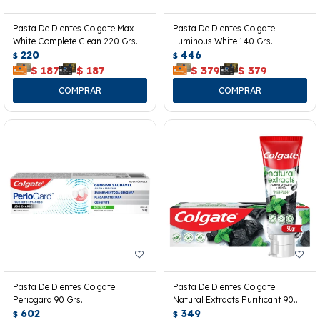
Pasta De Dientes Colgate Max
Pasta De Dientes Colgate
White Complete Clean 220 Grs.
Luminous White 140 Grs.
220
446
$
$
$
187
$
187
$
379
$
379
Pasta De Dientes Colgate
Pasta De Dientes Colgate
Periogard 90 Grs.
Natural Extracts Purificant 90
602
Grs.
349
$
$