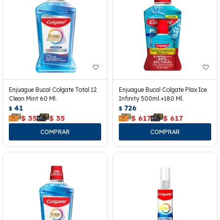
Enjuague Bucal Colgate Total 12
Enjuague Bucal Colgate Plax Ice
Clean Mint 60 Ml.
Infinity 500ml.+180 Ml.
41
726
$
$
$
35
$
35
$
617
$
617