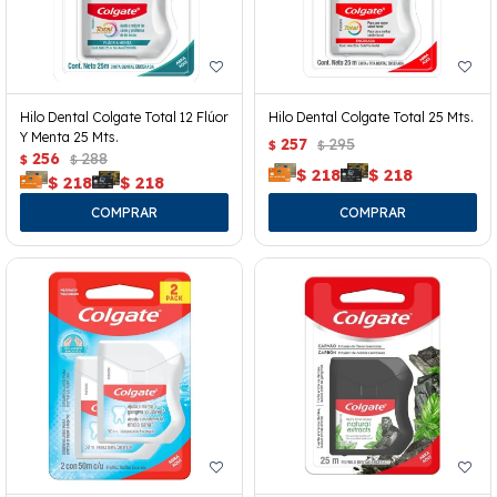
Hilo Dental Colgate Total 12 Flúor
Hilo Dental Colgate Total 25 Mts.
Y Menta 25 Mts.
257
295
$
$
256
288
$
$
$
218
$
218
$
218
$
218