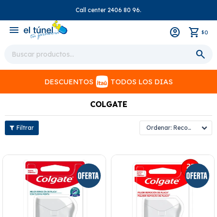
Call center 2406 80 96.
close
menu
0
$
DESCUENTOS
TODOS LOS DIAS
COLGATE
Recomendados