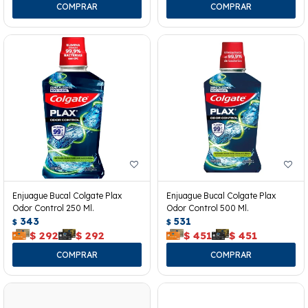
Enjuague Bucal Colgate Plax
Enjuague Bucal Colgate Plax
Odor Control 250 Ml.
Odor Control 500 Ml.
343
531
$
$
$
292
$
292
$
451
$
451