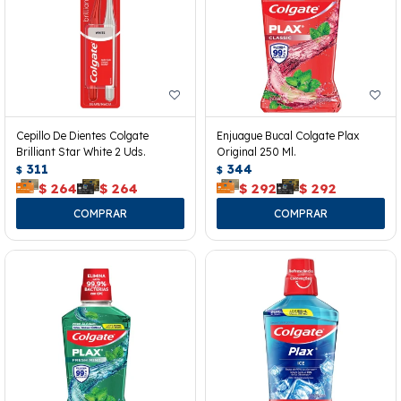
Cepillo De Dientes Colgate
Enjuague Bucal Colgate Plax
Brilliant Star White 2 Uds.
Original 250 Ml.
311
344
$
$
$
264
$
264
$
292
$
292