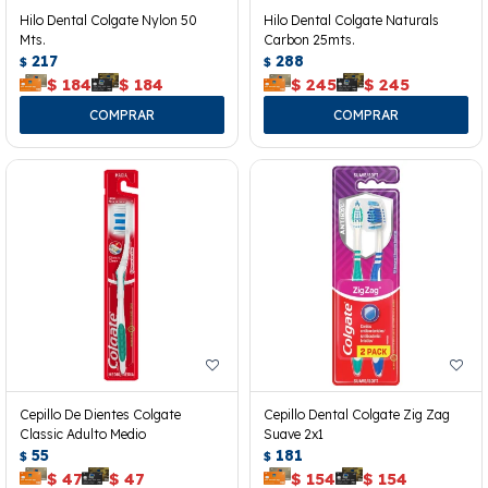
Hilo Dental Colgate Nylon 50
Hilo Dental Colgate Naturals
Mts.
Carbon 25mts.
217
288
$
$
$
184
$
184
$
245
$
245
Cepillo De Dientes Colgate
Cepillo Dental Colgate Zig Zag
Classic Adulto Medio
Suave 2x1
55
181
$
$
$
47
$
47
$
154
$
154