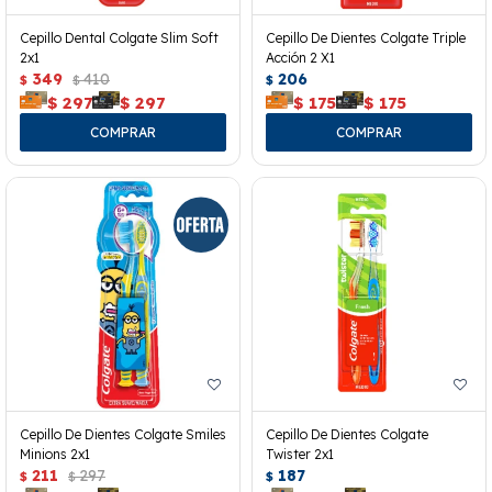
Cepillo Dental Colgate Slim Soft
Cepillo De Dientes Colgate Triple
2x1
Acción 2 X1
349
410
206
$
$
$
$
297
$
297
$
175
$
175
Cepillo De Dientes Colgate Smiles
Cepillo De Dientes Colgate
Minions 2x1
Twister 2x1
211
297
187
$
$
$