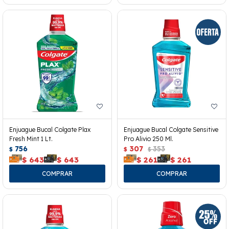
Enjuague Bucal Colgate Plax
Enjuague Bucal Colgate Sensitive
Fresh Mint 1 Lt.
Pro Alivio 250 Ml.
756
307
353
$
$
$
$
643
$
643
$
261
$
261