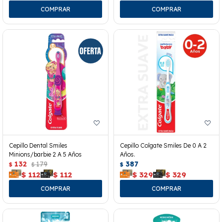
Cepillo Dental Smiles
Cepillo Colgate Smiles De 0 A 2
Minions/barbie 2 A 5 Años
Años.
132
179
387
$
$
$
$
112
$
112
$
329
$
329