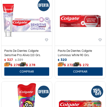
Pasta De Dientes Colgate
Pasta De Dientes Colgate
Sensitive Pro Alivio 110 Grs.
Luminous White 90 Grs.
327
389
320
$
$
$
$
278
$
278
$
272
$
272