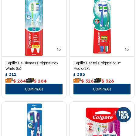
Cepillo De Dientes Colgate Max
Cepillo Dental Colgate 360°
White 2x1
Medio 2x1
311
383
$
$
$
264
$
264
$
326
$
326