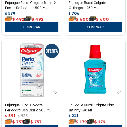
Enjuague Bucal Colgate Total 12
Enjuague Bucal Colgate
Encias Reforzadas 500 Ml.
Orthogard 250 Ml.
579
706
$
$
$
492
$
492
$
600
$
600
Enjuague Bucal Colgate
Enjuague Bucal Colgate Plax
Periogard Uso Diario 500 Ml.
Infinity 180 Ml.
891
938
211
$
$
$
$
757
$
757
$
179
$
179