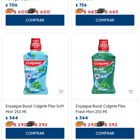
706
756
$
$
$
600
$
600
$
643
$
643
Enjuague Bucal Colgate Plax Soft
Enjuague Bucal Colgate Plax
Mint 250 Ml.
Fresh Mint 250 Ml.
344
344
$
$
$
292
$
292
$
292
$
292