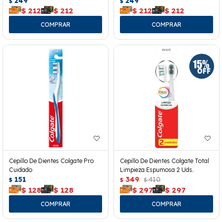
249
249
$
$
$
212
$
212
$
212
$
212
Cepillo De Dientes Colgate Pro
Cepillo De Dientes Colgate Total
Cuidado
Limpieza Espumosa 2 Uds.
151
349
410
$
$
$
$
128
$
128
$
297
$
297