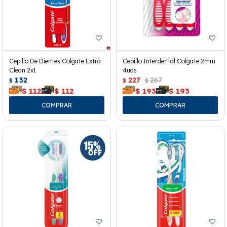
Cepillo De Dientes Colgate Extra
Cepillo Interdental Colgate 2mm
Clean 2x1
4uds
132
227
267
$
$
$
$
112
$
112
$
193
$
193