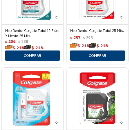
Hilo Dental Colgate Total 12 Flúor
Hilo Dental Colgate Total 25 Mts.
Y Menta 25 Mts.
257
295
$
$
256
288
$
$
$
218
$
218
$
218
$
218