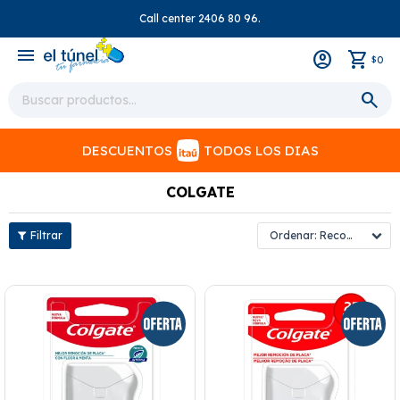
Call center 2406 80 96.
close
menu
0
$
DESCUENTOS
TODOS LOS DIAS
COLGATE
Recomendados