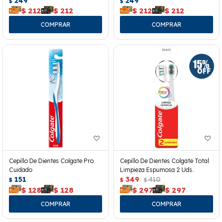
249
249
$
$
$
212
$
212
$
212
$
212
Cepillo De Dientes Colgate Pro
Cepillo De Dientes Colgate Total
Cuidado
Limpieza Espumosa 2 Uds.
151
349
410
$
$
$
$
128
$
128
$
297
$
297