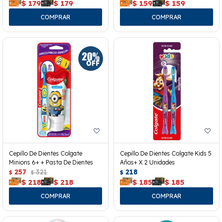
$
179
$
179
$
159
$
159
Cepillo De Dientes Colgate
Cepillo De Dientes Colgate Kids 5
Minions 6+ + Pasta De Dientes
Años+ X 2 Unidades
257
321
218
$
$
$
$
218
$
218
$
185
$
185