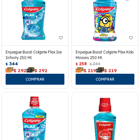
Enjuague Bucal Colgate Plax Ice
Enjuague Bucal Colgate Plax Kids
Infinity 250 Ml.
Minions 250 Ml.
344
258
344
$
$
$
$
292
$
292
$
219
$
219