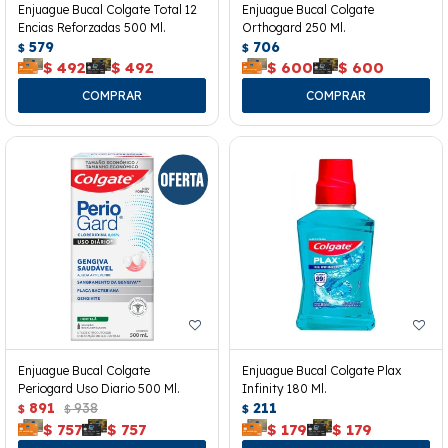
Enjuague Bucal Colgate Total 12
Enjuague Bucal Colgate
Encias Reforzadas 500 Ml.
Orthogard 250 Ml.
579
706
$
$
$
492
$
492
$
600
$
600
Enjuague Bucal Colgate
Enjuague Bucal Colgate Plax
Periogard Uso Diario 500 Ml.
Infinity 180 Ml.
891
938
211
$
$
$
$
757
$
757
$
179
$
179