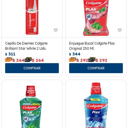
Cepillo De Dientes Colgate
Enjuague Bucal Colgate Plax
Brilliant Star White 2 Uds.
Original 250 Ml.
311
344
$
$
$
264
$
264
$
292
$
292