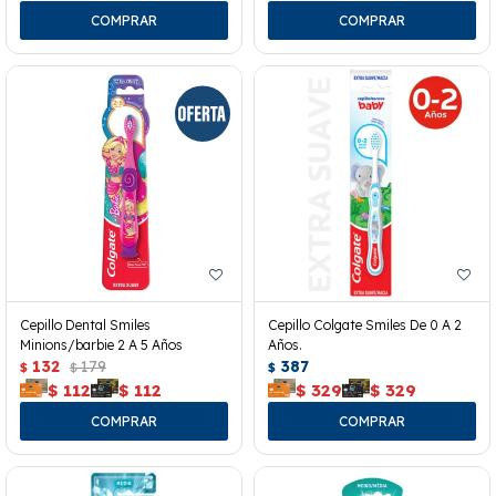
Cepillo Dental Smiles
Cepillo Colgate Smiles De 0 A 2
Minions/barbie 2 A 5 Años
Años.
132
179
387
$
$
$
$
112
$
112
$
329
$
329