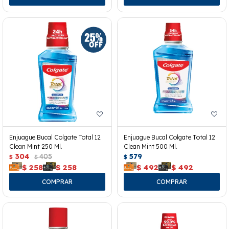
Enjuague Bucal Colgate Total 12
Enjuague Bucal Colgate Total 12
Clean Mint 250 Ml.
Clean Mint 500 Ml.
304
405
579
$
$
$
$
258
$
258
$
492
$
492