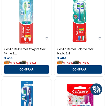
Cepillo De Dientes Colgate Max
Cepillo Dental Colgate 360°
White 2x1
Medio 2x1
311
383
$
$
$
264
$
264
$
326
$
326