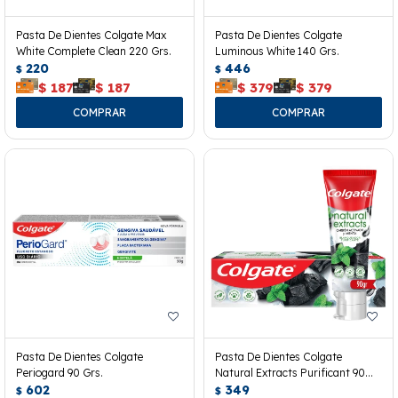
Pasta De Dientes Colgate Max
Pasta De Dientes Colgate
White Complete Clean 220 Grs.
Luminous White 140 Grs.
220
446
$
$
$
187
$
187
$
379
$
379
Pasta De Dientes Colgate
Pasta De Dientes Colgate
Periogard 90 Grs.
Natural Extracts Purificant 90
602
Grs.
349
$
$