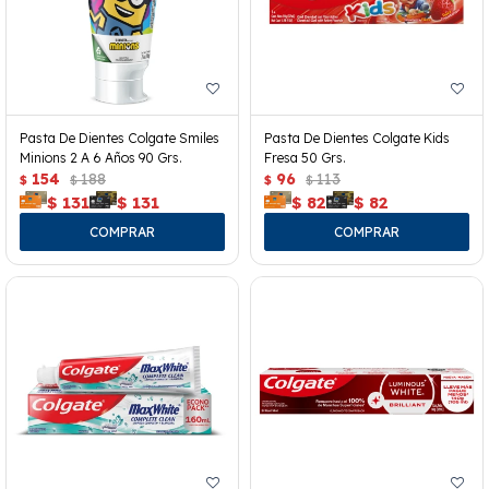
Pasta De Dientes Colgate Smiles
Pasta De Dientes Colgate Kids
Minions 2 A 6 Años 90 Grs.
Fresa 50 Grs.
154
188
96
113
$
$
$
$
$
131
$
131
$
82
$
82