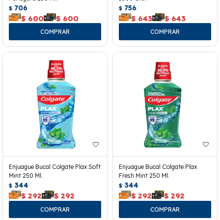
706
756
$
$
$
600
$
600
$
643
$
643
Enjuague Bucal Colgate Plax Soft
Enjuague Bucal Colgate Plax
Mint 250 Ml.
Fresh Mint 250 Ml.
344
344
$
$
$
292
$
292
$
292
$
292