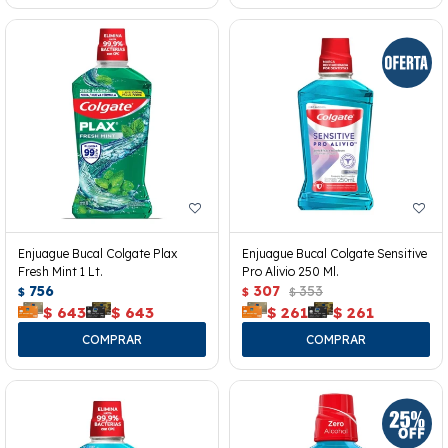
Enjuague Bucal Colgate Plax
Enjuague Bucal Colgate Sensitive
Fresh Mint 1 Lt.
Pro Alivio 250 Ml.
756
307
353
$
$
$
$
643
$
643
$
261
$
261