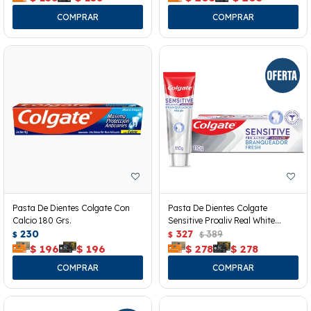
Pasta De Dientes Colgate Con
Pasta De Dientes Colgate
Calcio 180 Grs.
Sensitive Proaliv Real White
230
110grs
327
389
$
$
$
$
196
$
196
$
278
$
278