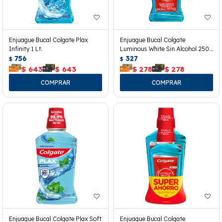
Enjuague Bucal Colgate Plax
Enjuague Bucal Colgate
Infinity 1 Lt.
Luminous White Sin Alcohol 250
756
Ml.
327
$
$
$
643
$
643
$
278
$
278
Enjuague Bucal Colgate Plax Soft
Enjuague Bucal Colgate