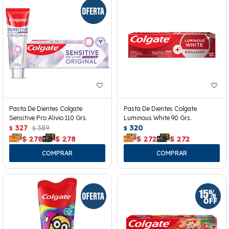
Pasta De Dientes Colgate
Pasta De Dientes Colgate
Sensitive Pro Alivio 110 Grs.
Luminous White 90 Grs.
327
389
320
$
$
$
$
278
$
278
$
272
$
272