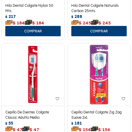
Hilo Dental Colgate Nylon 50
Hilo Dental Colgate Naturals
Mts.
Carbon 25mts.
217
288
$
$
$
184
$
184
$
245
$
245
Cepillo De Dientes Colgate
Cepillo Dental Colgate Zig Zag
Classic Adulto Medio
Suave 2x1
55
181
$
$
$
47
$
47
$
154
$
154