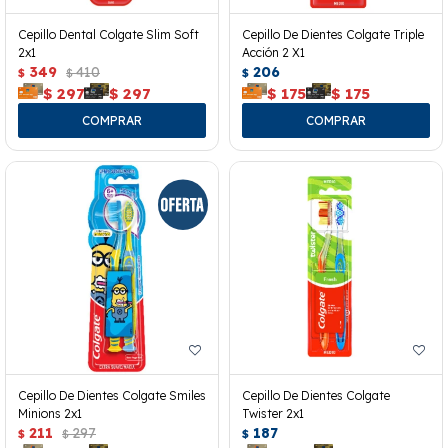
Cepillo Dental Colgate Slim Soft
Cepillo De Dientes Colgate Triple
2x1
Acción 2 X1
349
410
206
$
$
$
$
297
$
297
$
175
$
175
Cepillo De Dientes Colgate Smiles
Cepillo De Dientes Colgate
Minions 2x1
Twister 2x1
211
297
187
$
$
$