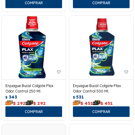
Enjuague Bucal Colgate Plax
Enjuague Bucal Colgate Plax
Odor Control 250 Ml.
Odor Control 500 Ml.
343
531
$
$
$
292
$
292
$
451
$
451