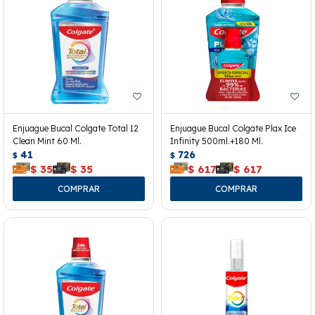
Enjuague Bucal Colgate Total 12
Enjuague Bucal Colgate Plax Ice
Clean Mint 60 Ml.
Infinity 500ml.+180 Ml.
41
726
$
$
$
35
$
35
$
617
$
617