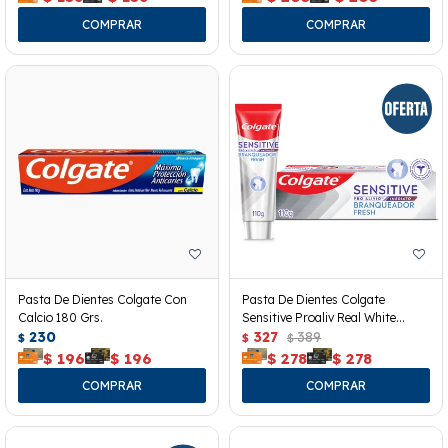
Pasta De Dientes Colgate Con
Pasta De Dientes Colgate
Calcio 180 Grs.
Sensitive Proaliv Real White
230
110grs
327
389
$
$
$
$
196
$
196
$
278
$
278