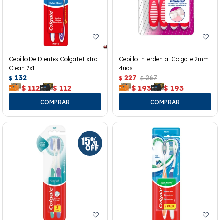
Cepillo De Dientes Colgate Extra
Cepillo Interdental Colgate 2mm
Clean 2x1
4uds
132
227
267
$
$
$
$
112
$
112
$
193
$
193