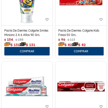
Pasta De Dientes Colgate Smiles
Pasta De Dientes Colgate Kids
Minions 2 A 6 Años 90 Grs.
Fresa 50 Grs.
154
188
96
113
$
$
$
$
$
131
$
131
$
82
$
82