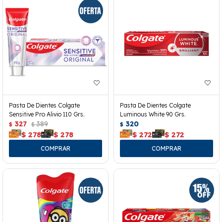
Pasta De Dientes Colgate
Pasta De Dientes Colgate
Sensitive Pro Alivio 110 Grs.
Luminous White 90 Grs.
327
389
320
$
$
$
$
278
$
278
$
272
$
272