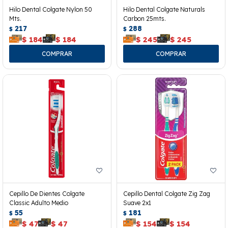
Hilo Dental Colgate Nylon 50
Hilo Dental Colgate Naturals
Mts.
Carbon 25mts.
217
288
$
$
$
184
$
184
$
245
$
245
Cepillo De Dientes Colgate
Cepillo Dental Colgate Zig Zag
Classic Adulto Medio
Suave 2x1
55
181
$
$
$
47
$
47
$
154
$
154