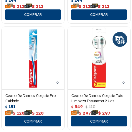
249
249
$
$
$
212
$
212
$
212
$
212
Cepillo De Dientes Colgate Pro
Cepillo De Dientes Colgate Total
Cuidado
Limpieza Espumosa 2 Uds.
151
349
410
$
$
$
$
128
$
128
$
297
$
297