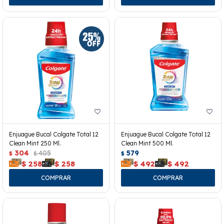
Enjuague Bucal Colgate Total 12
Enjuague Bucal Colgate Total 12
Clean Mint 250 Ml.
Clean Mint 500 Ml.
304
405
579
$
$
$
$
258
$
258
$
492
$
492