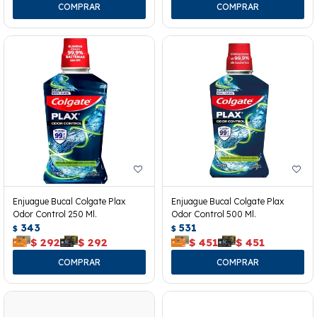
Enjuague Bucal Colgate Plax
Enjuague Bucal Colgate Plax
Odor Control 250 Ml.
Odor Control 500 Ml.
343
531
$
$
$
292
$
292
$
451
$
451