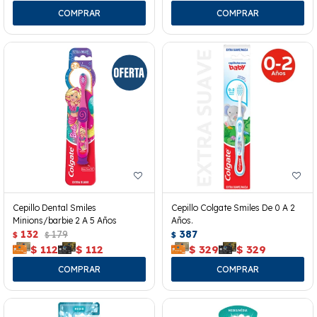
Cepillo Dental Smiles
Cepillo Colgate Smiles De 0 A 2
Minions/barbie 2 A 5 Años
Años.
132
179
387
$
$
$
$
112
$
112
$
329
$
329