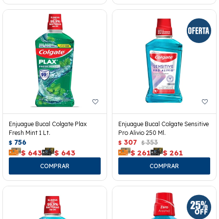
Enjuague Bucal Colgate Plax
Enjuague Bucal Colgate Sensitive
Fresh Mint 1 Lt.
Pro Alivio 250 Ml.
756
307
353
$
$
$
$
643
$
643
$
261
$
261