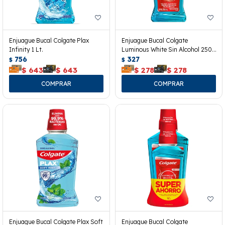
Enjuague Bucal Colgate Plax
Enjuague Bucal Colgate
Infinity 1 Lt.
Luminous White Sin Alcohol 250
756
Ml.
327
$
$
$
643
$
643
$
278
$
278
Enjuague Bucal Colgate Plax Soft
Enjuague Bucal Colgate