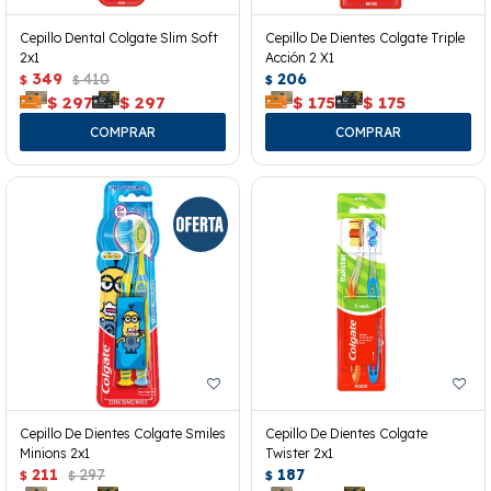
Cepillo Dental Colgate Slim Soft
Cepillo De Dientes Colgate Triple
2x1
Acción 2 X1
349
410
206
$
$
$
$
297
$
297
$
175
$
175
Cepillo De Dientes Colgate Smiles
Cepillo De Dientes Colgate
Minions 2x1
Twister 2x1
211
297
187
$
$
$