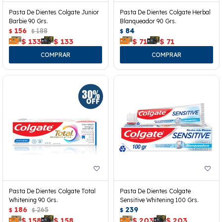
Pasta De Dientes Colgate Junior
Pasta De Dientes Colgate Herbal
Barbie 90 Grs.
Blanqueador 90 Grs.
156
188
84
$
$
$
$
133
$
133
$
71
$
71
Pasta De Dientes Colgate Total
Pasta De Dientes Colgate
Whitening 90 Grs.
Sensitive Whitening 100 Grs.
186
265
239
$
$
$
$
158
$
158
$
203
$
203