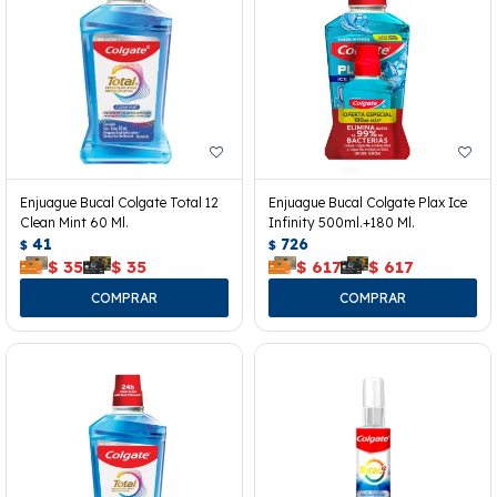
Enjuague Bucal Colgate Total 12
Enjuague Bucal Colgate Plax Ice
Clean Mint 60 Ml.
Infinity 500ml.+180 Ml.
41
726
$
$
$
35
$
35
$
617
$
617