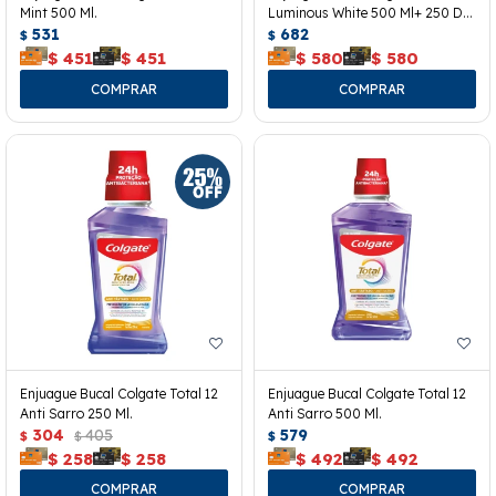
Mint 500 Ml.
Luminous White 500 Ml+ 250 De
531
Regalo.
682
$
$
$
451
$
451
$
580
$
580
Enjuague Bucal Colgate Total 12
Enjuague Bucal Colgate Total 12
Anti Sarro 250 Ml.
Anti Sarro 500 Ml.
304
405
579
$
$
$
$
258
$
258
$
492
$
492