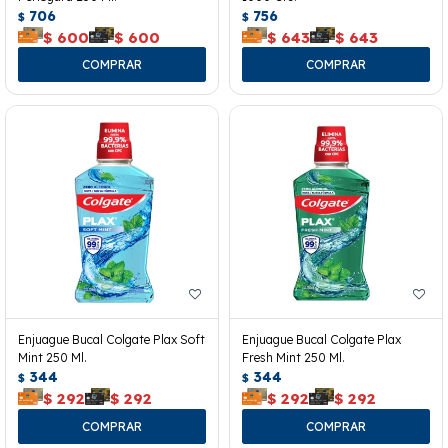
706
756
$
$
$
600
$
600
$
643
$
643
Enjuague Bucal Colgate Plax Soft
Enjuague Bucal Colgate Plax
Mint 250 Ml.
Fresh Mint 250 Ml.
344
344
$
$
$
292
$
292
$
292
$
292