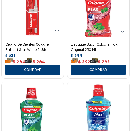
Cepillo De Dientes Colgate
Enjuague Bucal Colgate Plax
Brilliant Star White 2 Uds.
Original 250 Ml.
311
344
$
$
$
264
$
264
$
292
$
292