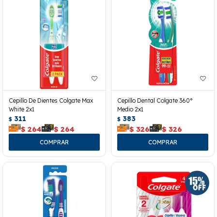
Cepillo De Dientes Colgate Max
Cepillo Dental Colgate 360°
White 2x1
Medio 2x1
311
383
$
$
$
264
$
264
$
326
$
326