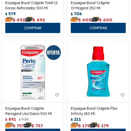
Enjuague Bucal Colgate Total 12
Enjuague Bucal Colgate
Encias Reforzadas 500 Ml.
Orthogard 250 Ml.
579
706
$
$
$
492
$
492
$
600
$
600
Enjuague Bucal Colgate
Enjuague Bucal Colgate Plax
Periogard Uso Diario 500 Ml.
Infinity 180 Ml.
891
938
211
$
$
$
$
757
$
757
$
179
$
179