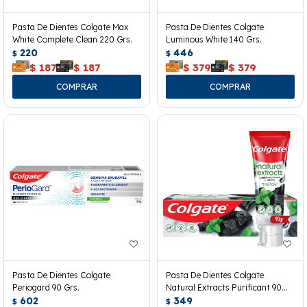
Pasta De Dientes Colgate Max
Pasta De Dientes Colgate
White Complete Clean 220 Grs.
Luminous White 140 Grs.
220
446
$
$
$
187
$
187
$
379
$
379
Pasta De Dientes Colgate
Pasta De Dientes Colgate
Periogard 90 Grs.
Natural Extracts Purificant 90
602
Grs.
349
$
$