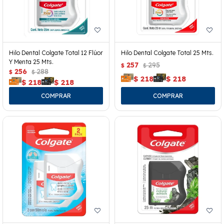
Hilo Dental Colgate Total 12 Flúor
Hilo Dental Colgate Total 25 Mts.
Y Menta 25 Mts.
257
295
$
$
256
288
$
$
$
218
$
218
$
218
$
218