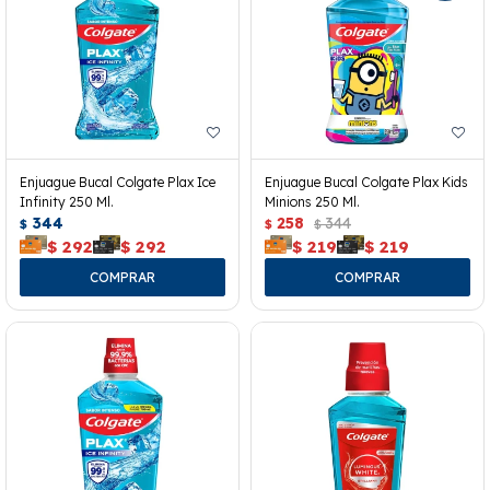
Enjuague Bucal Colgate Plax Ice
Enjuague Bucal Colgate Plax Kids
Infinity 250 Ml.
Minions 250 Ml.
344
258
344
$
$
$
$
292
$
292
$
219
$
219