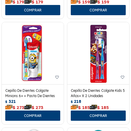
$
179
$
179
$
159
$
159
Cepillo De Dientes Colgate
Cepillo De Dientes Colgate Kids 5
Minions 6+ + Pasta De Dientes
Años+ X 2 Unidades
321
218
$
$
$
273
$
273
$
185
$
185