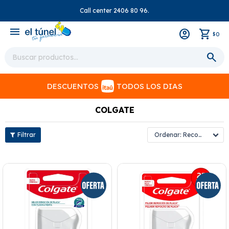
Call center 2406 80 96.
close
menu
0
$
DESCUENTOS
TODOS LOS DIAS
COLGATE
Recomendados