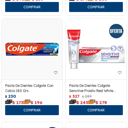
Pasta De Dientes Colgate Con
Pasta De Dientes Colgate
Calcio 180 Grs.
Sensitive Proaliv Real White
230
110grs
327
389
$
$
$
$
173
$
196
$
245
$
278