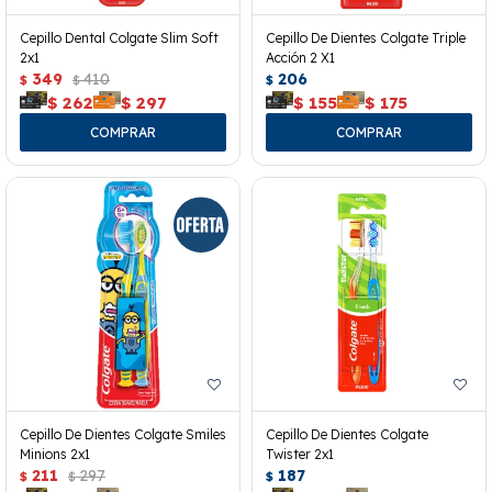
Cepillo Dental Colgate Slim Soft
Cepillo De Dientes Colgate Triple
2x1
Acción 2 X1
349
410
206
$
$
$
$
262
$
297
$
155
$
175
Cepillo De Dientes Colgate Smiles
Cepillo De Dientes Colgate
Minions 2x1
Twister 2x1
211
297
187
$
$
$