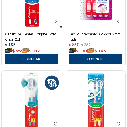
Cepillo De Dientes Colgate Extra
Cepillo Interdental Colgate 2mm
Clean 2x1
4uds
132
227
267
$
$
$
$
99
$
112
$
170
$
193