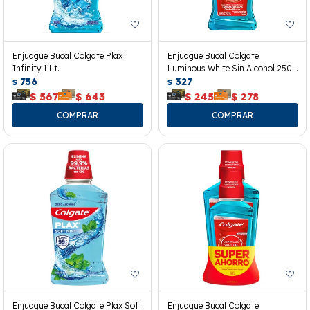
Enjuague Bucal Colgate Plax
Enjuague Bucal Colgate
Infinity 1 Lt.
Luminous White Sin Alcohol 250
756
Ml.
327
$
$
$
567
$
643
$
245
$
278
Enjuague Bucal Colgate Plax Soft
Enjuague Bucal Colgate