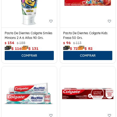
Pasta De Dientes Colgate Smiles
Pasta De Dientes Colgate Kids
Minions 2 A 6 Años 90 Grs.
Fresa 50 Grs.
154
188
96
113
$
$
$
$
$
116
$
131
$
72
$
82