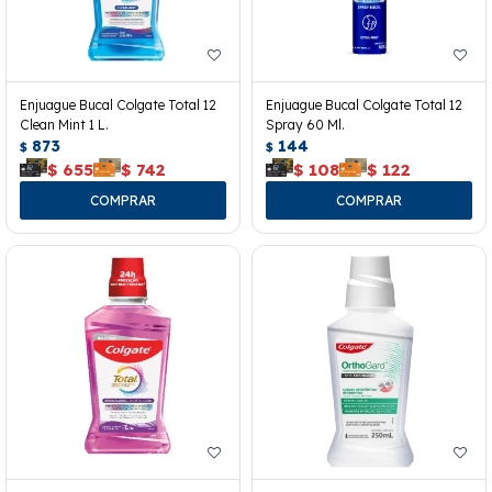
Enjuague Bucal Colgate Total 12
Enjuague Bucal Colgate Total 12
Clean Mint 1 L.
Spray 60 Ml.
873
144
$
$
$
655
$
742
$
108
$
122