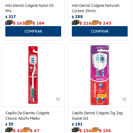
Hilo Dental Colgate Nylon 50
Hilo Dental Colgate Naturals
Mts.
Carbon 25mts.
217
288
$
$
$
163
$
184
$
216
$
245
Cepillo De Dientes Colgate
Cepillo Dental Colgate Zig Zag
Classic Adulto Medio
Suave 2x1
55
181
$
$
$
41
$
47
$
136
$
154