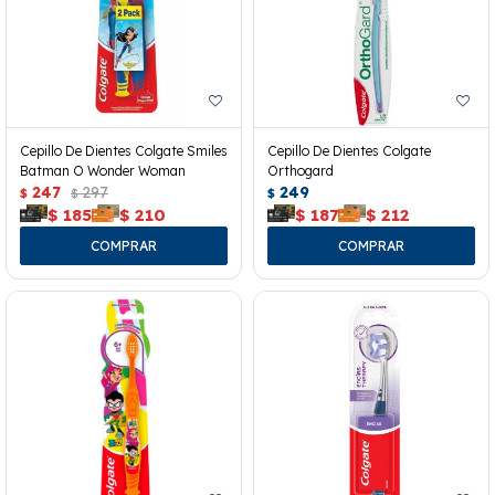
Cepillo De Dientes Colgate Smiles
Cepillo De Dientes Colgate
Batman O Wonder Woman
Orthogard
247
297
249
$
$
$
$
185
$
210
$
187
$
212