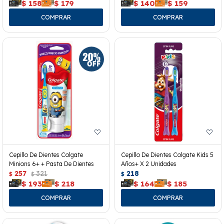
$
158
$
179
$
140
$
159
Cepillo De Dientes Colgate
Cepillo De Dientes Colgate Kids 5
Minions 6+ + Pasta De Dientes
Años+ X 2 Unidades
257
321
218
$
$
$
$
193
$
218
$
164
$
185