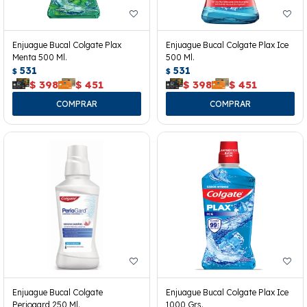
Enjuague Bucal Colgate Plax
Enjuague Bucal Colgate Plax Ice
Menta 500 Ml.
500 Ml.
531
531
$
$
$
398
$
451
$
398
$
451
Enjuague Bucal Colgate
Enjuague Bucal Colgate Plax Ice
Periogard 250 Ml.
1000 Grs.