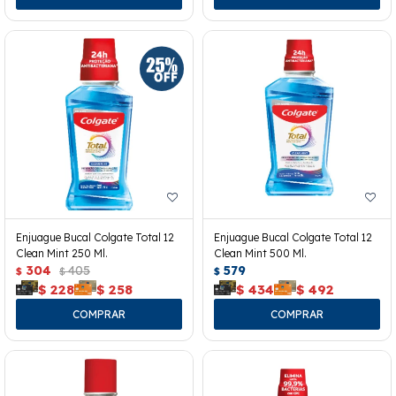
Enjuague Bucal Colgate Total 12
Enjuague Bucal Colgate Total 12
Clean Mint 250 Ml.
Clean Mint 500 Ml.
304
405
579
$
$
$
$
228
$
258
$
434
$
492