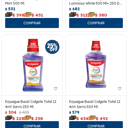
Mint 500 Ml.
Luminous White 500 Ml+ 250 De
531
Regalo.
682
$
$
$
398
$
451
$
512
$
580
Enjuague Bucal Colgate Total 12
Enjuague Bucal Colgate Total 12
Anti Sarro 250 Ml.
Anti Sarro 500 Ml.
304
405
579
$
$
$
$
228
$
258
$
434
$
492