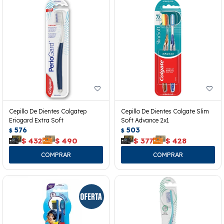
Cepillo De Dientes Colgatep
Cepillo De Dientes Colgate Slim
Eriogard Extra Soft
Soft Advance 2x1
576
503
$
$
$
432
$
490
$
377
$
428