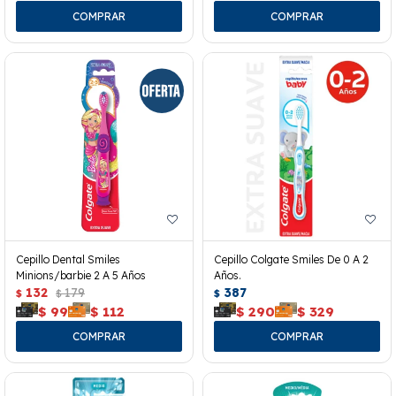
Cepillo Dental Smiles
Cepillo Colgate Smiles De 0 A 2
Minions/barbie 2 A 5 Años
Años.
132
179
387
$
$
$
$
99
$
112
$
290
$
329