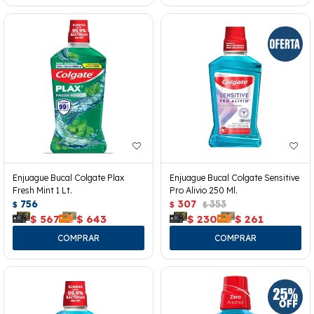
Enjuague Bucal Colgate Plax
Enjuague Bucal Colgate Sensitive
Fresh Mint 1 Lt.
Pro Alivio 250 Ml.
756
307
353
$
$
$
$
567
$
643
$
230
$
261