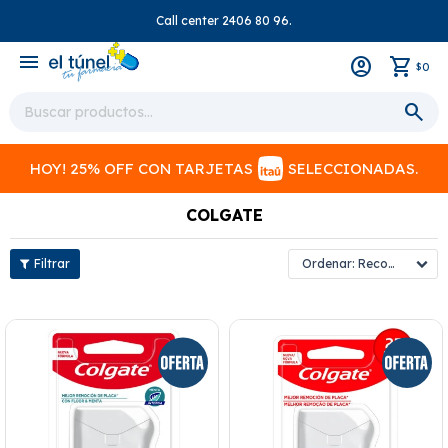
Call center 2406 80 96.
close
menu
0
$
HOY! 25% OFF CON TARJETAS
SELECCIONADAS.
COLGATE
Recomendados