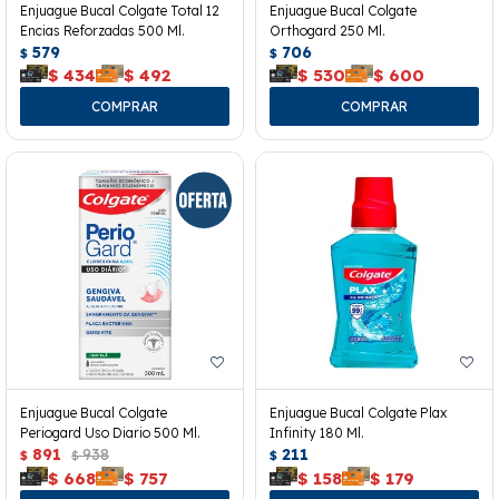
Enjuague Bucal Colgate Total 12
Enjuague Bucal Colgate
Encias Reforzadas 500 Ml.
Orthogard 250 Ml.
579
706
$
$
$
434
$
492
$
530
$
600
Enjuague Bucal Colgate
Enjuague Bucal Colgate Plax
Periogard Uso Diario 500 Ml.
Infinity 180 Ml.
891
938
211
$
$
$
$
668
$
757
$
158
$
179