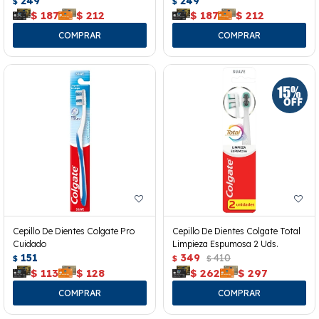
249
249
$
$
$
187
$
212
$
187
$
212
Cepillo De Dientes Colgate Pro
Cepillo De Dientes Colgate Total
Cuidado
Limpieza Espumosa 2 Uds.
151
349
410
$
$
$
$
113
$
128
$
262
$
297