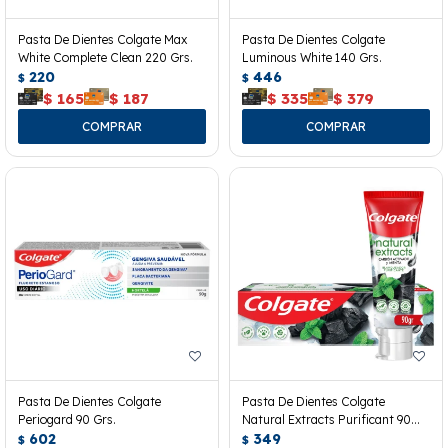
Pasta De Dientes Colgate Max
Pasta De Dientes Colgate
White Complete Clean 220 Grs.
Luminous White 140 Grs.
220
446
$
$
$
165
$
187
$
335
$
379
Pasta De Dientes Colgate
Pasta De Dientes Colgate
Periogard 90 Grs.
Natural Extracts Purificant 90
602
Grs.
349
$
$