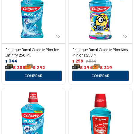
Enjuague Bucal Colgate Plax Ice
Enjuague Bucal Colgate Plax Kids
Infinity 250 Ml.
Minions 250 Ml.
344
258
344
$
$
$
$
258
$
292
$
194
$
219