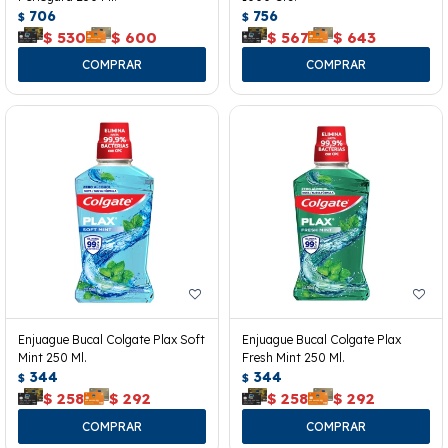
706
756
$
$
$
530
$
600
$
567
$
643
Enjuague Bucal Colgate Plax Soft
Enjuague Bucal Colgate Plax
Mint 250 Ml.
Fresh Mint 250 Ml.
344
344
$
$
$
258
$
292
$
258
$
292