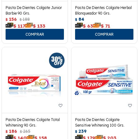
Pasta De Dientes Colgate Junior
Pasta De Dientes Colgate Herbal
Barbie 90 Grs.
Blanqueador 90 Grs.
156
188
84
$
$
$
$
117
$
133
$
63
$
71
Pasta De Dientes Colgate Total
Pasta De Dientes Colgate
Whitening 90 Grs.
Sensitive Whitening 100 Grs.
186
265
239
$
$
$
$
140
$
158
$
179
$
203