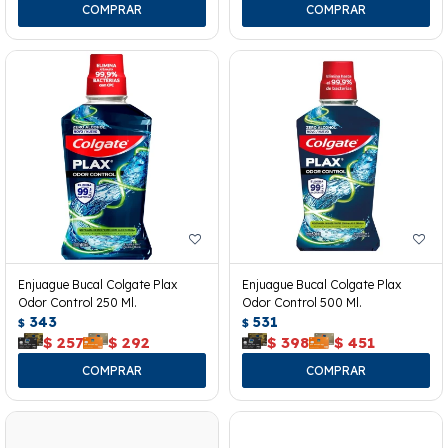
Enjuague Bucal Colgate Plax
Enjuague Bucal Colgate Plax
Odor Control 250 Ml.
Odor Control 500 Ml.
343
531
$
$
$
257
$
292
$
398
$
451