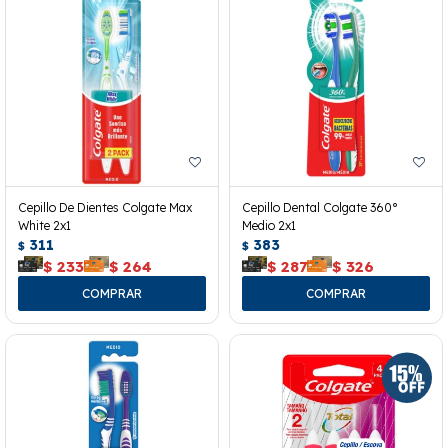
Cepillo De Dientes Colgate Max
Cepillo Dental Colgate 360°
White 2x1
Medio 2x1
311
383
$
$
$
233
$
264
$
287
$
326