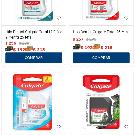
Hilo Dental Colgate Total 12 Flúor
Hilo Dental Colgate Total 25 Mts.
Y Menta 25 Mts.
257
295
$
$
256
288
$
$
$
193
$
218
$
192
$
218