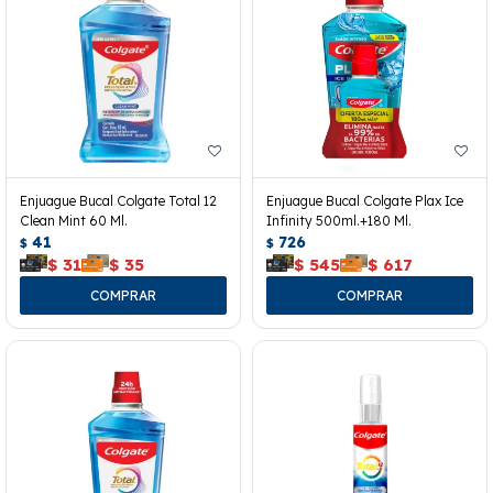
Enjuague Bucal Colgate Total 12
Enjuague Bucal Colgate Plax Ice
Clean Mint 60 Ml.
Infinity 500ml.+180 Ml.
41
726
$
$
$
31
$
35
$
545
$
617