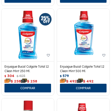
Enjuague Bucal Colgate Total 12
Enjuague Bucal Colgate Total 12
Clean Mint 250 Ml.
Clean Mint 500 Ml.
304
405
579
$
$
$
$
258
$
258
$
492
$
492