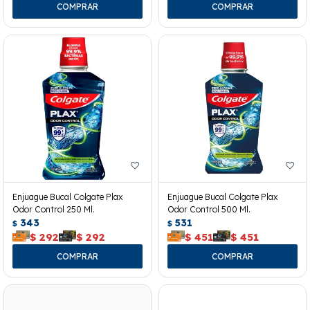
Enjuague Bucal Colgate Plax
Enjuague Bucal Colgate Plax
Odor Control 250 Ml.
Odor Control 500 Ml.
343
531
$
$
$
292
$
292
$
451
$
451