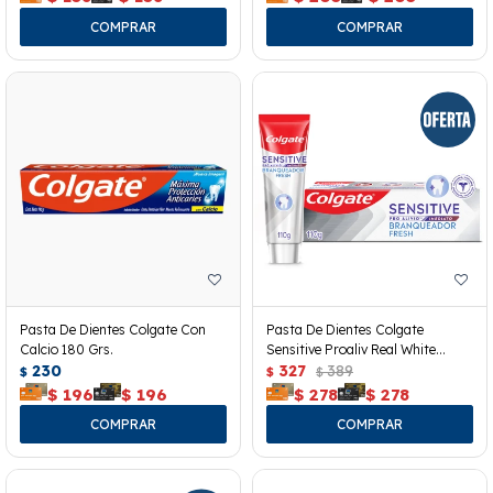
Pasta De Dientes Colgate Con
Pasta De Dientes Colgate
Calcio 180 Grs.
Sensitive Proaliv Real White
230
110grs
327
389
$
$
$
$
196
$
196
$
278
$
278