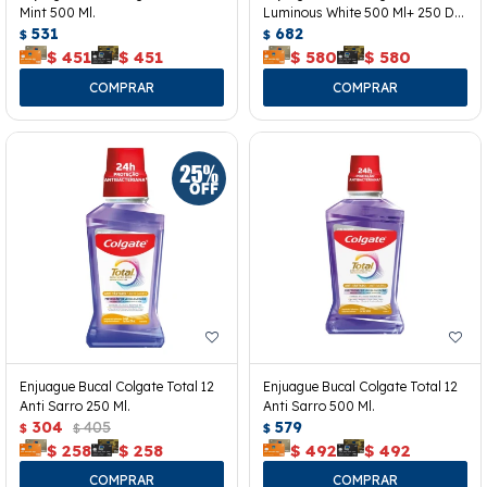
Mint 500 Ml.
Luminous White 500 Ml+ 250 De
531
Regalo.
682
$
$
$
451
$
451
$
580
$
580
Enjuague Bucal Colgate Total 12
Enjuague Bucal Colgate Total 12
Anti Sarro 250 Ml.
Anti Sarro 500 Ml.
304
405
579
$
$
$
$
258
$
258
$
492
$
492