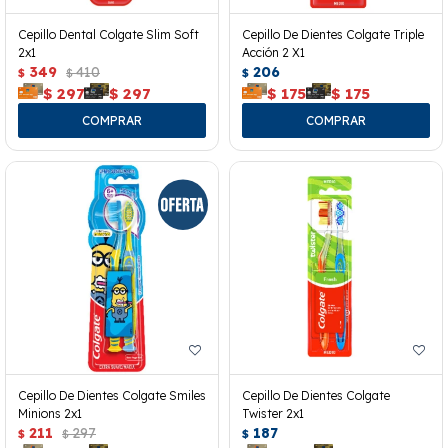
Cepillo Dental Colgate Slim Soft
Cepillo De Dientes Colgate Triple
2x1
Acción 2 X1
349
410
206
$
$
$
$
297
$
297
$
175
$
175
Cepillo De Dientes Colgate Smiles
Cepillo De Dientes Colgate
Minions 2x1
Twister 2x1
211
297
187
$
$
$