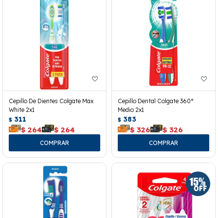
Cepillo De Dientes Colgate Max
Cepillo Dental Colgate 360°
White 2x1
Medio 2x1
311
383
$
$
$
264
$
264
$
326
$
326