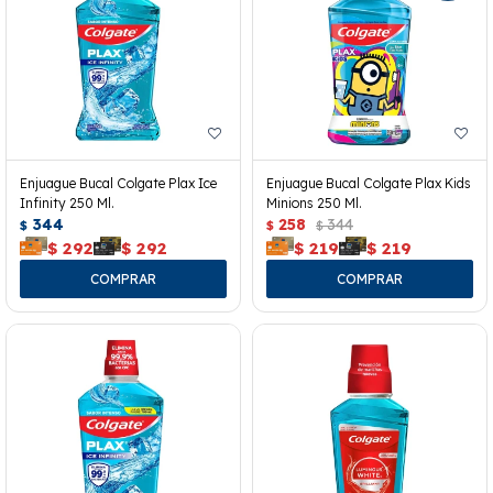
Enjuague Bucal Colgate Plax Ice
Enjuague Bucal Colgate Plax Kids
Infinity 250 Ml.
Minions 250 Ml.
344
258
344
$
$
$
$
292
$
292
$
219
$
219