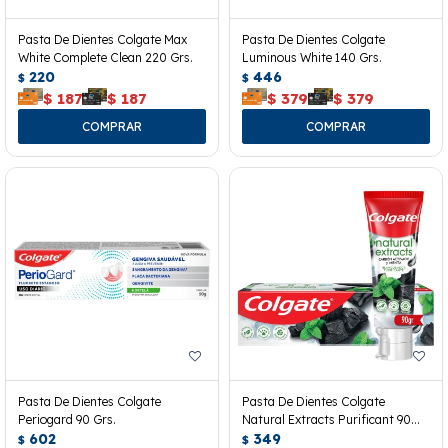
Pasta De Dientes Colgate Max
Pasta De Dientes Colgate
White Complete Clean 220 Grs.
Luminous White 140 Grs.
220
446
$
$
$
187
$
187
$
379
$
379
Pasta De Dientes Colgate
Pasta De Dientes Colgate
Periogard 90 Grs.
Natural Extracts Purificant 90
602
Grs.
349
$
$