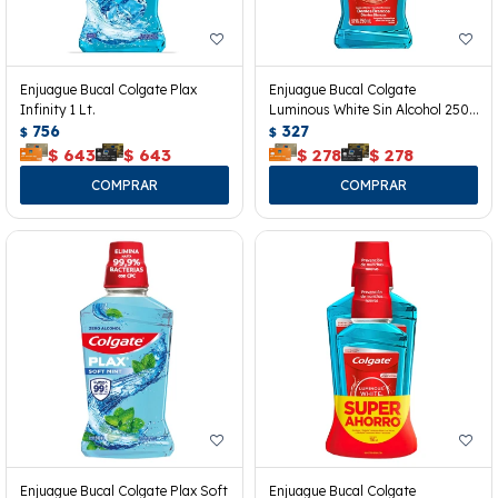
Enjuague Bucal Colgate Plax
Enjuague Bucal Colgate
Infinity 1 Lt.
Luminous White Sin Alcohol 250
756
Ml.
327
$
$
$
643
$
643
$
278
$
278
Enjuague Bucal Colgate Plax Soft
Enjuague Bucal Colgate