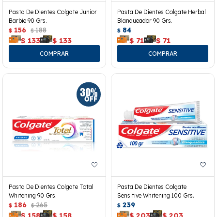
Pasta De Dientes Colgate Junior
Pasta De Dientes Colgate Herbal
Barbie 90 Grs.
Blanqueador 90 Grs.
156
188
84
$
$
$
$
133
$
133
$
71
$
71
Pasta De Dientes Colgate Total
Pasta De Dientes Colgate
Whitening 90 Grs.
Sensitive Whitening 100 Grs.
186
265
239
$
$
$
$
158
$
158
$
203
$
203