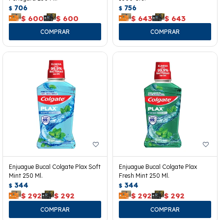
706
756
$
$
$
600
$
600
$
643
$
643
Enjuague Bucal Colgate Plax Soft
Enjuague Bucal Colgate Plax
Mint 250 Ml.
Fresh Mint 250 Ml.
344
344
$
$
$
292
$
292
$
292
$
292