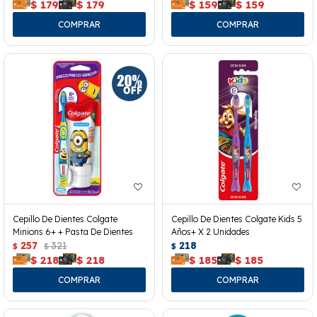
$
179
$
179
$
159
$
159
Cepillo De Dientes Colgate
Cepillo De Dientes Colgate Kids 5
Minions 6+ + Pasta De Dientes
Años+ X 2 Unidades
257
321
218
$
$
$
$
218
$
218
$
185
$
185