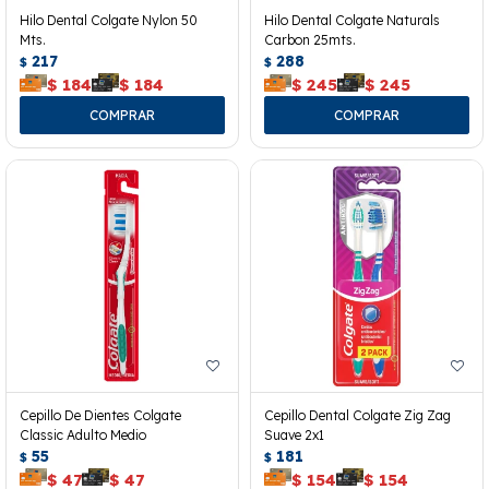
Hilo Dental Colgate Nylon 50
Hilo Dental Colgate Naturals
Mts.
Carbon 25mts.
217
288
$
$
$
184
$
184
$
245
$
245
Cepillo De Dientes Colgate
Cepillo Dental Colgate Zig Zag
Classic Adulto Medio
Suave 2x1
55
181
$
$
$
47
$
47
$
154
$
154