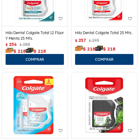
Hilo Dental Colgate Total 12 Flúor
Hilo Dental Colgate Total 25 Mts.
Y Menta 25 Mts.
257
295
$
$
256
288
$
$
$
218
$
218
$
218
$
218