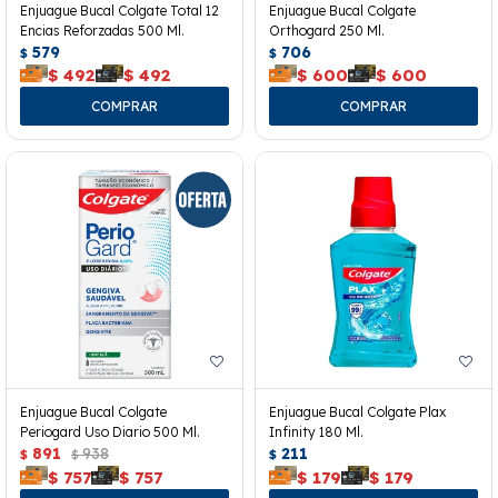
Enjuague Bucal Colgate Total 12
Enjuague Bucal Colgate
Encias Reforzadas 500 Ml.
Orthogard 250 Ml.
579
706
$
$
$
492
$
492
$
600
$
600
Enjuague Bucal Colgate
Enjuague Bucal Colgate Plax
Periogard Uso Diario 500 Ml.
Infinity 180 Ml.
891
938
211
$
$
$
$
757
$
757
$
179
$
179