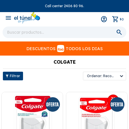
Call center 2406 80 96.
close
menu
0
$
DESCUENTOS
TODOS LOS DIAS
COLGATE
Recomendados