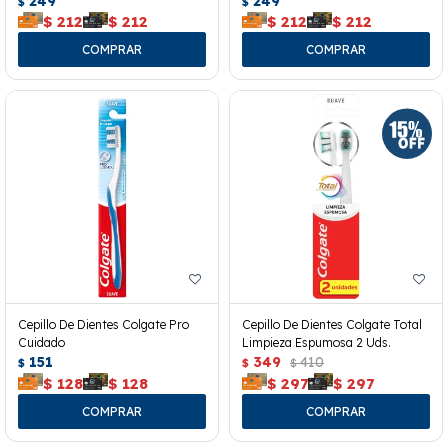
249
249
$
$
$
212
$
212
$
212
$
212
Cepillo De Dientes Colgate Pro
Cepillo De Dientes Colgate Total
Cuidado
Limpieza Espumosa 2 Uds.
151
349
410
$
$
$
$
128
$
128
$
297
$
297