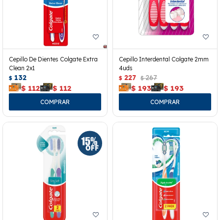
Cepillo De Dientes Colgate Extra
Cepillo Interdental Colgate 2mm
Clean 2x1
4uds
132
227
267
$
$
$
$
112
$
112
$
193
$
193