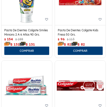
Pasta De Dientes Colgate Smiles
Pasta De Dientes Colgate Kids
Minions 2 A 6 Años 90 Grs.
Fresa 50 Grs.
154
188
96
113
$
$
$
$
$
131
$
131
$
82
$
82