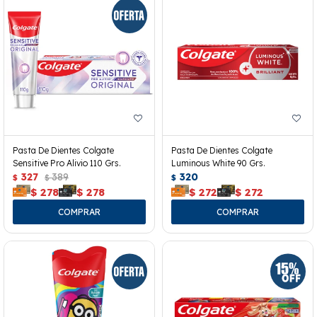
Pasta De Dientes Colgate
Pasta De Dientes Colgate
Sensitive Pro Alivio 110 Grs.
Luminous White 90 Grs.
327
389
320
$
$
$
$
278
$
278
$
272
$
272