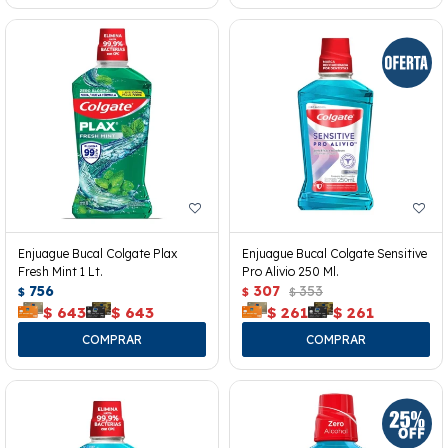
Enjuague Bucal Colgate Plax
Enjuague Bucal Colgate Sensitive
Fresh Mint 1 Lt.
Pro Alivio 250 Ml.
756
307
353
$
$
$
$
643
$
643
$
261
$
261