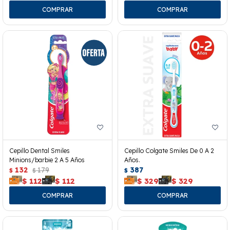
Cepillo Dental Smiles
Cepillo Colgate Smiles De 0 A 2
Minions/barbie 2 A 5 Años
Años.
132
179
387
$
$
$
$
112
$
112
$
329
$
329