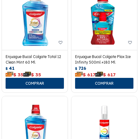
Enjuague Bucal Colgate Total 12
Enjuague Bucal Colgate Plax Ice
Clean Mint 60 Ml.
Infinity 500ml.+180 Ml.
41
726
$
$
$
35
$
35
$
617
$
617