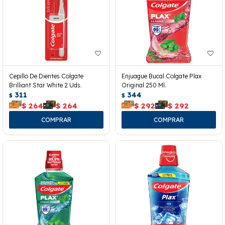
Cepillo De Dientes Colgate
Enjuague Bucal Colgate Plax
Brilliant Star White 2 Uds.
Original 250 Ml.
311
344
$
$
$
264
$
264
$
292
$
292