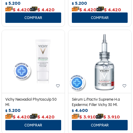
5.200
5.200
$
$
$
4.420
$
4.420
$
4.420
$
4.420
Vichy Neovadiol Phytosculp 50
Sérum Liftactiv Supreme H.a
Ml.
Epidermic Filler Vichy 30 Ml.
5.200
4.600
$
$
$
4.420
$
4.420
$
3.910
$
3.910