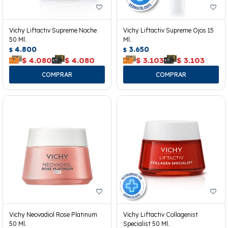
Vichy Liftactiv Supreme Noche
Vichy Liftactiv Supreme Ojos 15
50 Ml.
Ml.
4.800
3.650
$
$
$
4.080
$
4.080
$
3.103
$
3.103
Vichy Neovadiol Rose Platinum
Vichy Liftactiv Collagenist
50 Ml.
Specialist 50 Ml.