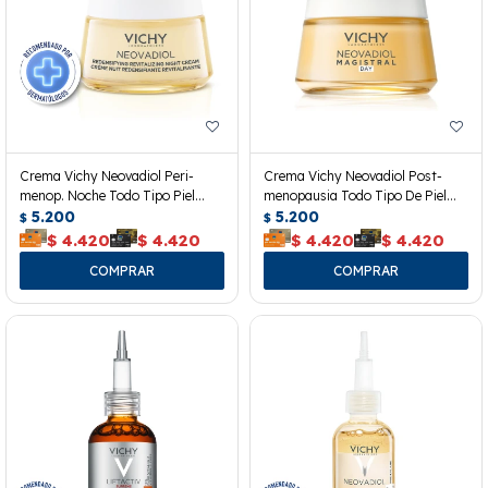
Crema Vichy Neovadiol Peri-
Crema Vichy Neovadiol Post-
menop. Noche Todo Tipo Piel
menopausia Todo Tipo De Piel
50ml
5.200
50ml
5.200
$
$
$
4.420
$
4.420
$
4.420
$
4.420