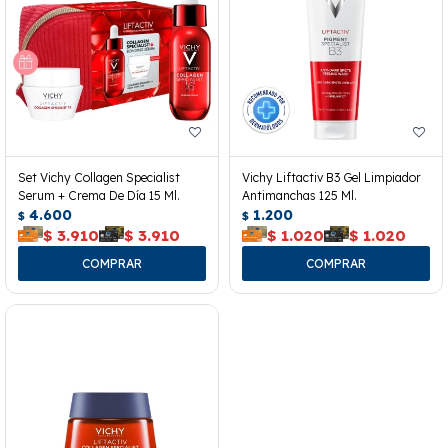
Set Vichy Collagen Specialist
Vichy Liftactiv B3 Gel Limpiador
Serum + Crema De Día 15 Ml.
Antimanchas 125 Ml.
4.600
1.200
$
$
$
3.910
$
3.910
$
1.020
$
1.020