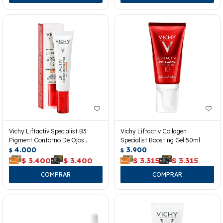
Vichy Liftactiv Specialist B3
Vichy Liftactiv Collagen
Pigment Contorno De Ojos
Specialist Boosting Gel 50ml
Spf50+
4.000
3.900
$
$
$
3.400
$
3.400
$
3.315
$
3.315