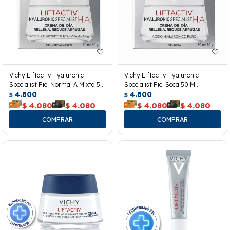
Vichy Liftactiv Hyaluronic
Vichy Liftactiv Hyaluronic
Specialist Piel Normal A Mixta 50
Specialist Piel Seca 50 Ml.
Ml.
4.800
4.800
$
$
$
4.080
$
4.080
$
4.080
$
4.080