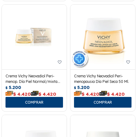
Crema Vichy Neovadiol Peri-
Crema Vichy Neovadiol Peri-
menop. Día Piel Normal/mixta
menopausia Día Piel Seca 50 Ml.
50ml
5.200
5.200
$
$
$
4.420
$
4.420
$
4.420
$
4.420