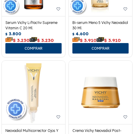
Serum Vichy Liftactiv Supreme
Bi-serum Meno 5 Vichy Neovadiol
Vitamin C 20 Ml.
30 Ml.
3.800
4.600
$
$
$
3.230
$
3.230
$
3.910
$
3.910
Neovadiol Multicorrector Ojos Y
Crema Vichy Neovadiol Post-