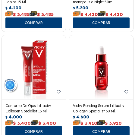
Labios 15 Ml.
menopausia Night 50ml.
4.100
5.200
$
$
$
3.485
$
3.485
$
4.420
$
4.420
Contorno De Ojos Liftactiv
Vichy Bonding Serum Liftactiv
Collagen Specialist 15 Ml.
Collagen Specialist 30 Ml.
4.000
4.600
$
$
$
3.400
$
3.400
$
3.910
$
3.910