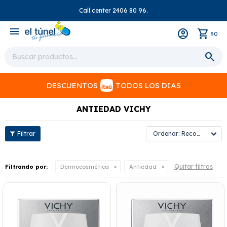
Call center 2406 80 96.
close
menu
0
$
DESCUENTOS
TODOS LOS DIAS
ANTIEDAD VICHY
Recomendados
Quitar filtros
Filtrando por:
Dermocosmética
Antiedad