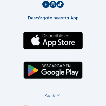



Descárgate nuestra App
expand_more
Mas info