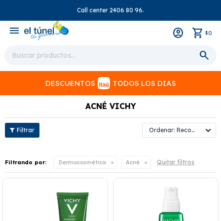
Call center 2406 80 96.
close
menu
0
$
DESCUENTOS
TODOS LOS DIAS
ACNÉ VICHY
Recomendados
Quitar filtros
Filtrando por:
Dermocosmética
Acné