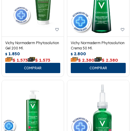
Vichy Normaderm Phytosolution
Vichy Normaderm Phytosolution
Gel 200 Ml.
Crema 50 Ml.
1.850
2.800
$
$
$
1.573
$
1.573
$
2.380
$
2.380