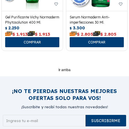
Gel Purificante Vichy Normaderm
Serum Normaderm Anti-
Phytosolution 400 Ml.
imperfecciones 30 Ml.
2.250
3.300
$
$
$
1.913
$
1.913
$
2.805
$
2.805
Ir arriba
¡NO TE PIERDAS NUESTRAS MEJORES
OFERTAS SOLO PARA VOS!
¡Suscribite y recibí todas nuestras novedades!
SUSCRIBIRME