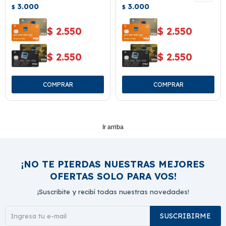
3.000
Posay 40 Ml.
3.000
$
$
$
2.550
$
2.550
$
2.550
$
2.550
Ir arriba
¡NO TE PIERDAS NUESTRAS MEJORES
OFERTAS SOLO PARA VOS!
¡Suscribite y recibí todas nuestras novedades!
SUSCRIBIRME