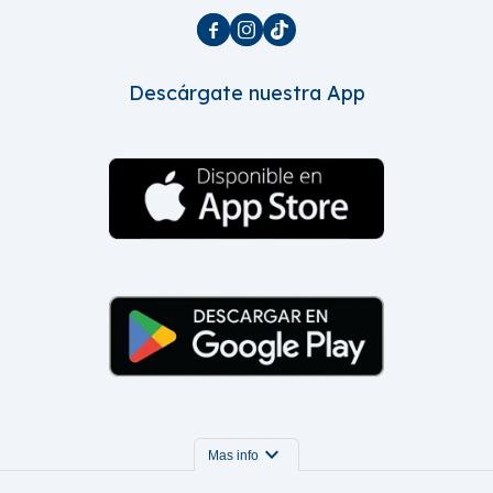



Descárgate nuestra App
expand_more
Mas info