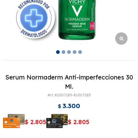
Serum Normaderm Anti-imperfecciones 30
Ml.
81007183-81007183
3.300
$
$
2.805
$
2.805