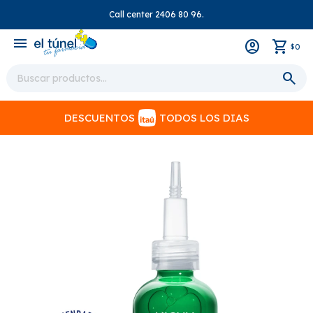
Call center 2406 80 96.
close
menu
0
$
DESCUENTOS
TODOS LOS DIAS