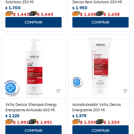
Solutions 250 Ml.
Dercos Kera Solutions 200 Ml.
1.700
1.950
$
$
$
1.445
$
1.445
$
1.658
$
1.658
Vichy Dercos Shampoo Energy
Acondicionador Vichy Dercos
Energizante Anticaida 400 Ml.
Energizante 200 Ml.
2.225
1.575
$
$
$
1.891
$
1.891
$
1.339
$
1.339