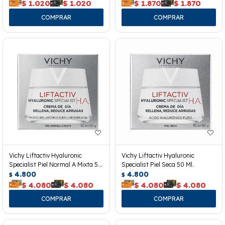
$
1.020
$
1.020
$
1.870
$
1.870
Vichy Liftactiv Hyaluronic
Vichy Liftactiv Hyaluronic
Specialist Piel Normal A Mixta 50
Specialist Piel Seca 50 Ml.
Ml.
4.800
4.800
$
$
$
4.080
$
4.080
$
4.080
$
4.080