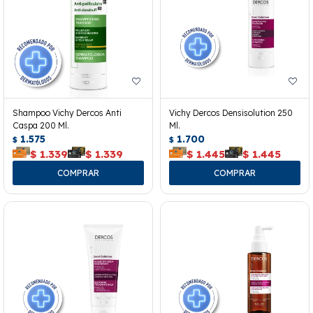
Shampoo Vichy Dercos Anti
Vichy Dercos Densisolution 250
Caspa 200 Ml.
Ml.
1.575
1.700
$
$
$
1.339
$
1.339
$
1.445
$
1.445