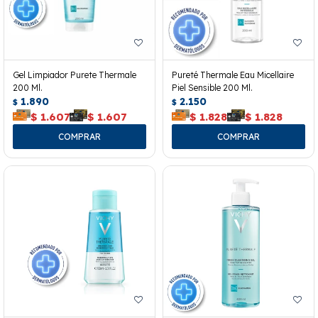
Gel Limpiador Purete Thermale
Pureté Thermale Eau Micellaire
200 Ml.
Piel Sensible 200 Ml.
1.890
2.150
$
$
$
1.607
$
1.607
$
1.828
$
1.828