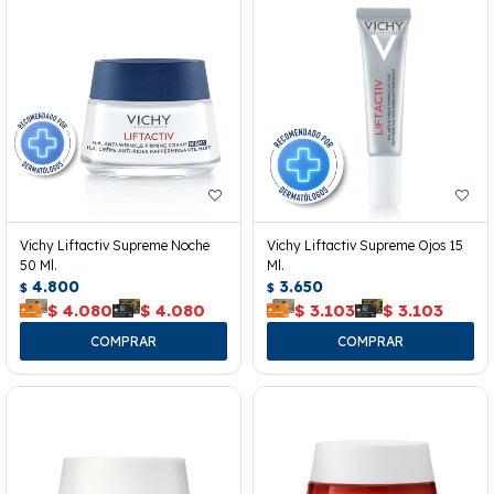
Vichy Liftactiv Supreme Noche
Vichy Liftactiv Supreme Ojos 15
50 Ml.
Ml.
4.800
3.650
$
$
$
4.080
$
4.080
$
3.103
$
3.103