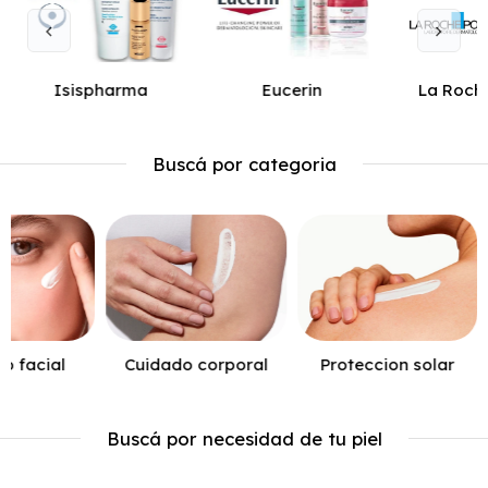
Isispharma
Eucerin
La Roch
Buscá por categoria
o facial
Cuidado corporal
Proteccion solar
Buscá por necesidad de tu piel