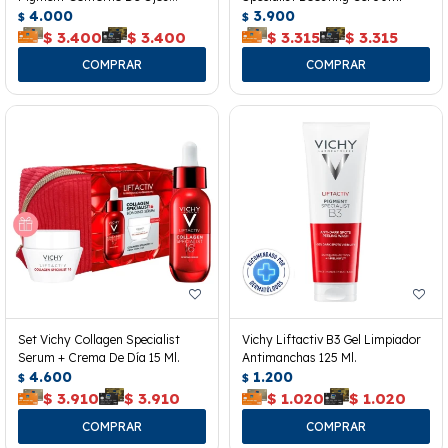
Spf50+
4.000
3.900
$
$
$
3.400
$
3.400
$
3.315
$
3.315
Set Vichy Collagen Specialist
Vichy Liftactiv B3 Gel Limpiador
Serum + Crema De Día 15 Ml.
Antimanchas 125 Ml.
4.600
1.200
$
$
$
3.910
$
3.910
$
1.020
$
1.020