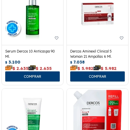
Serum Dercos 10 Anticaspa 90
Dercos Aminexil Clinical 5
Ml.
Woman 21 Ampollas 6 Ml.
3.100
7.038
$
$
$
2.635
$
2.635
$
5.982
$
5.982