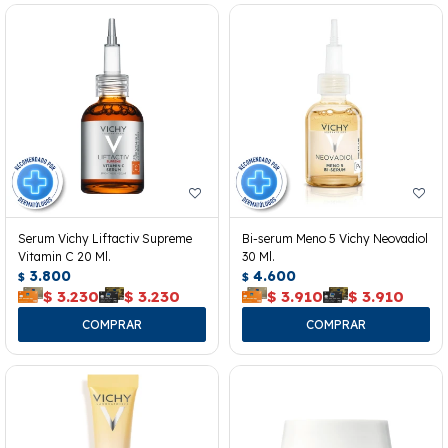
Serum Vichy Liftactiv Supreme
Bi-serum Meno 5 Vichy Neovadiol
Vitamin C 20 Ml.
30 Ml.
3.800
4.600
$
$
$
3.230
$
3.230
$
3.910
$
3.910