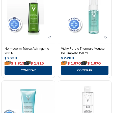
Normaderm Tónico Astringente
Vichy Purete Thermale Mousse
200 Ml.
De Limpieza 150 Ml.
2.250
2.200
$
$
$
1.913
$
1.913
$
1.870
$
1.870