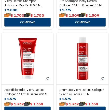
Vichy Dercos Shampoo
Pre Shampoo Vichy Dercos
Anticaspa Dry Refill 390 Ml.
Collagen 17 Anti Quiebre 150 Ml.
2.000
1.775
$
$
$
1.700
$
1.700
$
1.509
$
1.509
Acondicionador Vichy Dercos
Shampoo Vichy Dercos Collagen
Collagen 17 Anti Quiebre 200 Ml
17 Anti Quiebre 200 Ml
1.575
1.575
$
$
$
1.339
$
1.339
$
1.339
$
1.339