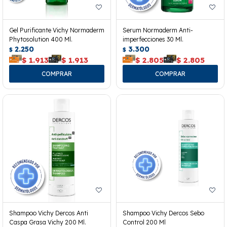
Gel Purificante Vichy Normaderm
Serum Normaderm Anti-
Phytosolution 400 Ml.
imperfecciones 30 Ml.
2.250
3.300
$
$
$
1.913
$
1.913
$
2.805
$
2.805
Shampoo Vichy Dercos Anti
Shampoo Vichy Dercos Sebo
Caspa Grasa Vichy 200 Ml.
Control 200 Ml