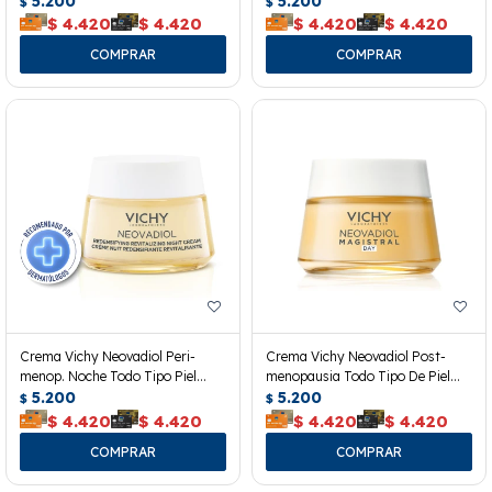
5.200
5.200
$
$
$
4.420
$
4.420
$
4.420
$
4.420
Crema Vichy Neovadiol Peri-
Crema Vichy Neovadiol Post-
menop. Noche Todo Tipo Piel
menopausia Todo Tipo De Piel
50ml
5.200
50ml
5.200
$
$
$
4.420
$
4.420
$
4.420
$
4.420