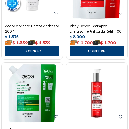
Acondicionador Dercos Anticaspa
Vichy Dercos Shampoo
200 Ml.
Energizante Anticaida Refill 400
1.575
Ml.
2.000
$
$
$
1.339
$
1.339
$
1.700
$
1.700