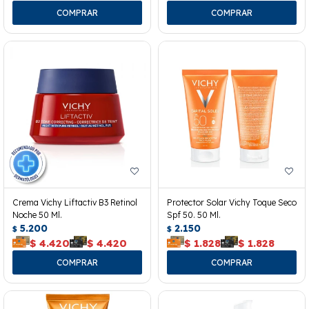
Crema Vichy Liftactiv B3 Retinol
Protector Solar Vichy Toque Seco
Noche 50 Ml.
Spf 50. 50 Ml.
5.200
2.150
$
$
$
4.420
$
4.420
$
1.828
$
1.828