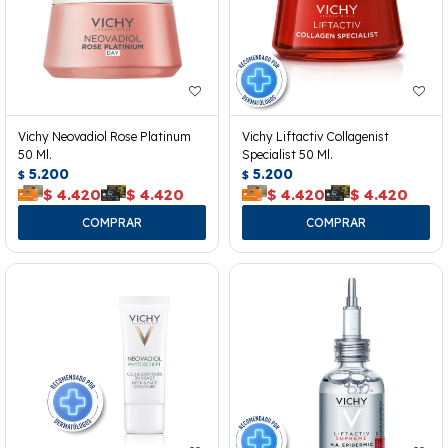
Vichy Neovadiol Rose Platinum
Vichy Liftactiv Collagenist
50 Ml.
Specialist 50 Ml.
5.200
5.200
$
$
$
4.420
$
4.420
$
4.420
$
4.420