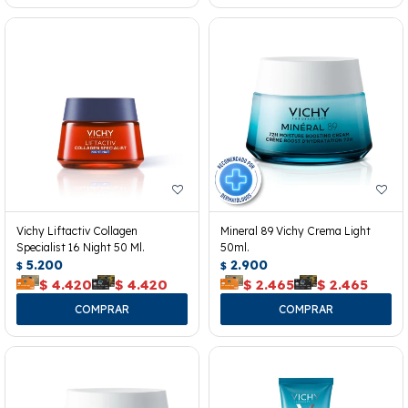
Vichy Liftactiv Collagen
Mineral 89 Vichy Crema Light
Specialist 16 Night 50 Ml.
50ml.
5.200
2.900
$
$
$
4.420
$
4.420
$
2.465
$
2.465