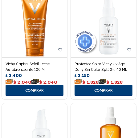
Vichy Capital Soleil Leche
Protector Solar Vichy Uv Age
Autobronceante 100 Ml.
Daily Sin Color Spf50+. 40 Ml.
2.400
2.150
$
$
$
2.040
$
2.040
$
1.828
$
1.828