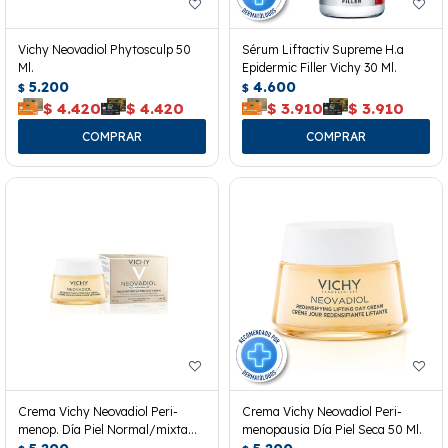
Vichy Neovadiol Phytosculp 50
Sérum Liftactiv Supreme H.a
Ml.
Epidermic Filler Vichy 30 Ml.
5.200
4.600
$
$
$
4.420
$
4.420
$
3.910
$
3.910
Crema Vichy Neovadiol Peri-
Crema Vichy Neovadiol Peri-
menop. Día Piel Normal/mixta
menopausia Día Piel Seca 50 Ml.
50ml