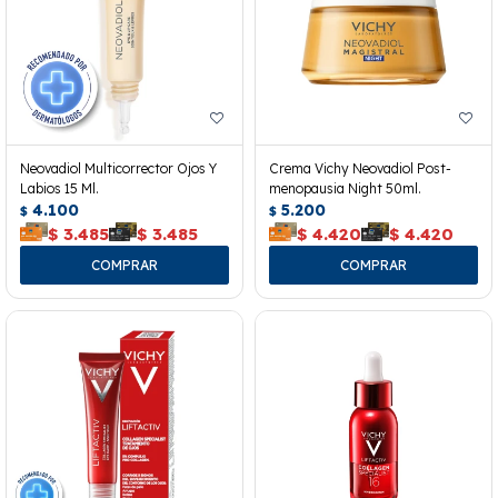
Neovadiol Multicorrector Ojos Y
Crema Vichy Neovadiol Post-
Labios 15 Ml.
menopausia Night 50ml.
4.100
5.200
$
$
$
3.485
$
3.485
$
4.420
$
4.420