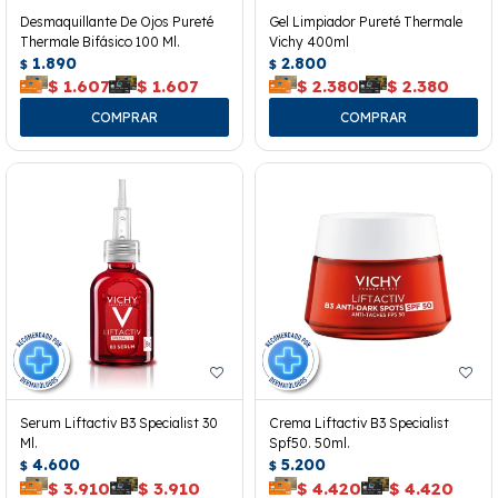
Desmaquillante De Ojos Pureté
Gel Limpiador Pureté Thermale
Thermale Bifásico 100 Ml.
Vichy 400ml
1.890
2.800
$
$
$
1.607
$
1.607
$
2.380
$
2.380
Serum Liftactiv B3 Specialist 30
Crema Liftactiv B3 Specialist
Ml.
Spf50. 50ml.
4.600
5.200
$
$
$
3.910
$
3.910
$
4.420
$
4.420