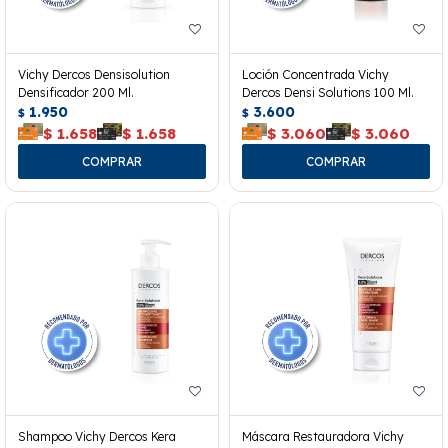
Vichy Dercos Densisolution
Loción Concentrada Vichy
Densificador 200 Ml.
Dercos Densi Solutions 100 Ml.
1.950
3.600
$
$
$
1.658
$
1.658
$
3.060
$
3.060
Shampoo Vichy Dercos Kera
Máscara Restauradora Vichy