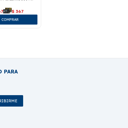
67
$
367
O PARA
RIBIRME