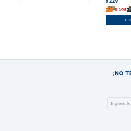
229
$
$
195
¡NO T