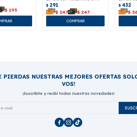
291
432
$
$
$
195
$
247
$
247
$
3
E PIERDAS NUESTRAS MEJORES OFERTAS SOL
VOS!
¡Suscribite y recibí todas nuestras novedades!
SUSC


