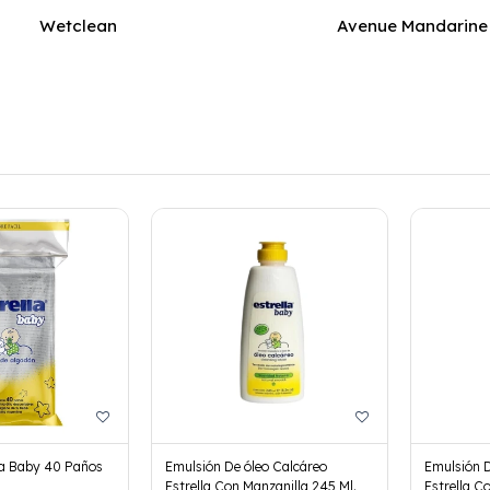
Wetclean
Avenue Mandarine
la Baby 40 Paños
Emulsión De óleo Calcáreo
Emulsión D
Estrella Con Manzanilla 245 Ml.
Estrella C