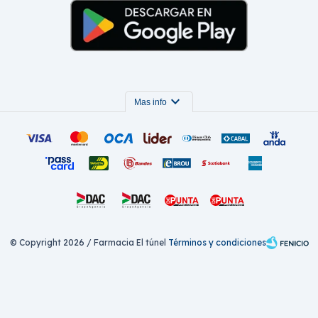
expand_more
Mas info
© Copyright 2026 / Farmacia El túnel
Términos y condiciones