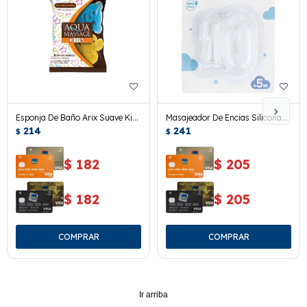
Esponja De Baño Arix Suave Kids
Masajeador De Encias Silicona
2 Uds.
214
Pimpolho
241
$
$
$
182
$
205
$
182
$
205
Ir arriba