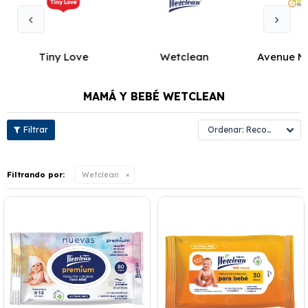
Tiny Love
Wetclean
Avenue M
MAMÁ Y BEBÉ WETCLEAN
Recomendados
Filtrando por:
Wetclean