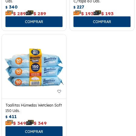
Uds.
C/tapa 60 Uds.
340
227
$
$
$
289
$
289
$
193
$
193
Toallitas Húmedas Wetclean Soft
150 Uds.
411
$
$
349
$
349