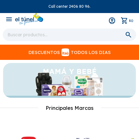
Call center 2406 80 96.
close
menu
0
$
DESCUENTOS
TODOS LOS DIAS
Principales Marcas