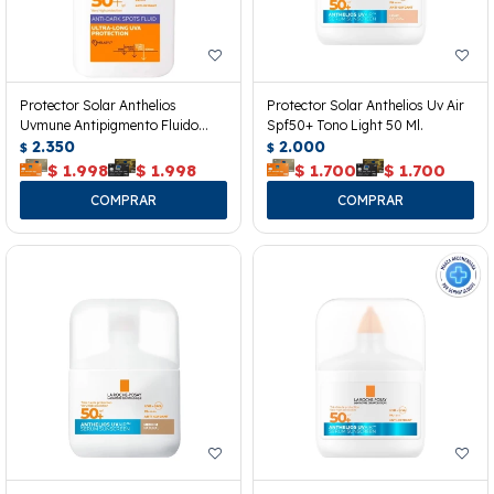
Protector Solar Anthelios
Protector Solar Anthelios Uv Air
Uvmune Antipigmento Fluido
Spf50+ Tono Light 50 Ml.
Fps50. 50 Ml.
2.350
2.000
$
$
$
1.998
$
1.998
$
1.700
$
1.700