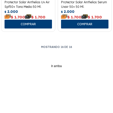
Protector Solar Anthelios Uv Air
Protector Solar Anthelios Serum
Spf50+ Tono Medio 50 Ml.
Uvair 50+ 50 Ml.
2.000
2.000
$
$
$
1.700
$
1.700
$
1.700
$
1.700
MOSTRANDO
16
DE
16
Ir arriba
¡NO TE PIERDAS NUESTRAS MEJORES
OFERTAS SOLO PARA VOS!
¡Suscribite y recibí todas nuestras novedades!
SUSCRIBIRME