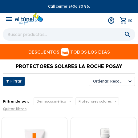
Call center 2406 80 96.
close
menu
0
$
DESCUENTOS
TODOS LOS DIAS
PROTECTORES SOLARES LA ROCHE POSAY
Recomendados
Filtrando por:
Dermocosmética
Protectores solares
Quitar filtros