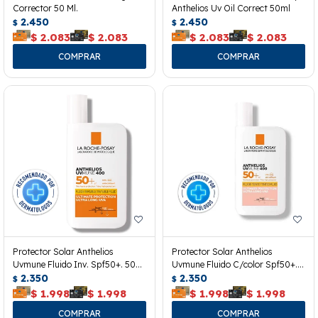
Corrector 50 Ml.
Anthelios Uv Oil Correct 50ml
2.450
2.450
$
$
$
2.083
$
2.083
$
2.083
$
2.083
Protector Solar Anthelios
Protector Solar Anthelios
Uvmune Fluido Inv. Spf50+. 50
Uvmune Fluido C/color Spf50+.
Ml.
2.350
50ml
2.350
$
$
$
1.998
$
1.998
$
1.998
$
1.998