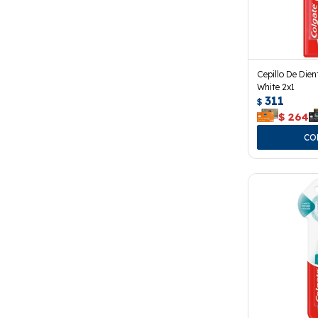
Cepillo De Die
White 2x1
311
$
$
264