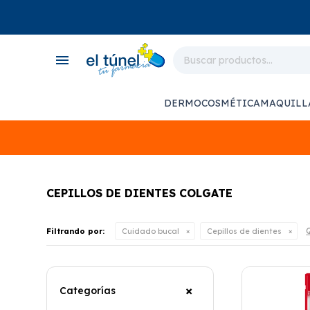
close
store
menu
local_shipping
monitor_heart
DERMOCOSMÉTICA
MAQUILL
support_agent
CEPILLOS DE DIENTES COLGATE
Q
Filtrando por:
Cuidado bucal
Cepillos de dientes
Categorías