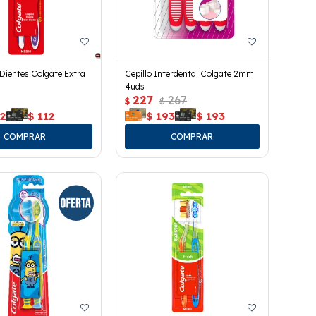
 Dientes Colgate Extra
Cepillo Interdental Colgate 2mm
4uds
227
267
$
$
12
$
112
$
193
$
193