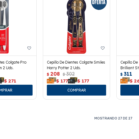
tes Colgate Pro
Cepillo De Dientes Colgate Smiles
Cepillo De
n 2 Uds.
Harry Potter 2 Uds.
Brilliant S
208
302
311
$
$
$
$
271
$
177
$
177
$
2
MOSTRANDO
27
DE
27