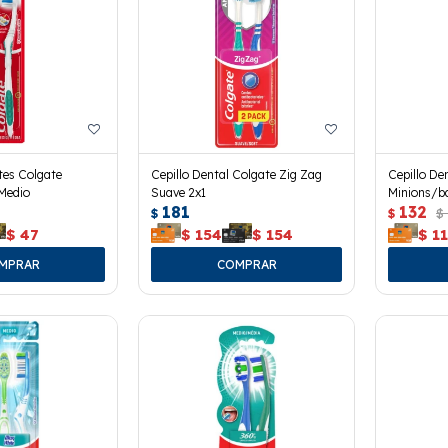
tes Colgate
Cepillo Dental Colgate Zig Zag
Cepillo De
 Medio
Suave 2x1
Minions/ba
181
132
$
$
$
$
47
$
154
$
154
$
1