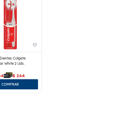
 Dientes Colgate
tar White 2 Uds.
64
$
264