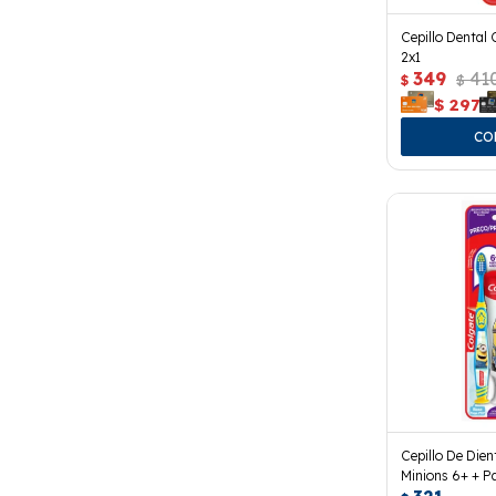
Cepillo Dental 
2x1
349
41
$
$
$
297
Cepillo De Dien
Minions 6+ + P