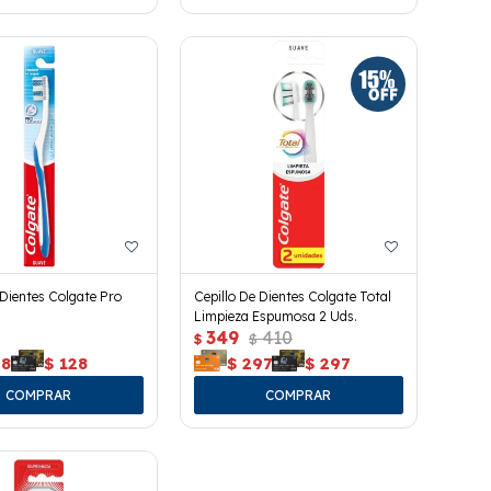
 Dientes Colgate Pro
Cepillo De Dientes Colgate Total
Limpieza Espumosa 2 Uds.
349
410
$
$
28
$
128
$
297
$
297