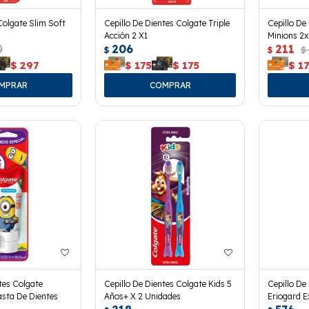
Colgate Slim Soft
Cepillo De Dientes Colgate Triple
Cepillo De
Acción 2 X1
Minions 2x
0
206
211
$
$
$
$
297
$
175
$
175
$
1
tes Colgate
Cepillo De Dientes Colgate Kids 5
Cepillo De
asta De Dientes
Años+ X 2 Unidades
Eriogard E