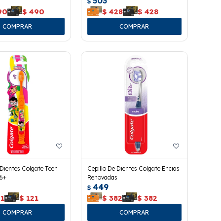
503
$
90
$
490
$
428
$
428
 Dientes Colgate Teen
Cepillo De Dientes Colgate Encias
 6+
Renovadas
449
$
21
$
121
$
382
$
382