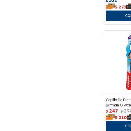
321
$
$
273
Cepillo De Dien
Batman O Won
247
29
$
$
$
210