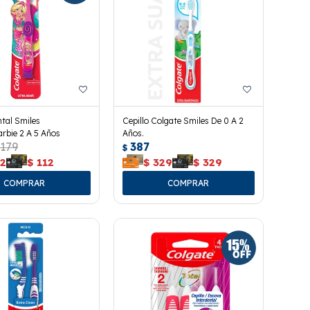
ntal Smiles
Cepillo Colgate Smiles De 0 A 2
rbie 2 A 5 Años
Años.
179
387
$
12
$
112
$
329
$
329