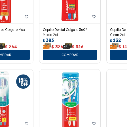
ntes Colgate Max
Cepillo Dental Colgate 360°
Cepillo De
Medio 2x1
Clean 2x1
383
132
$
$
$
264
$
326
$
326
$
1