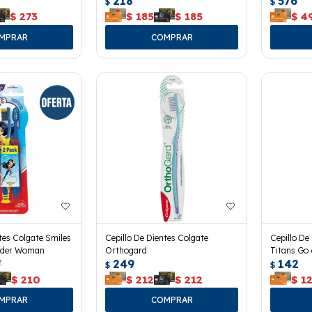
218
576
$
$
$
273
$
185
$
185
$
4
tes Colgate Smiles
Cepillo De Dientes Colgate
Cepillo De
der Woman
Orthogard
Titans Go
7
249
142
$
$
$
210
$
212
$
212
$
1