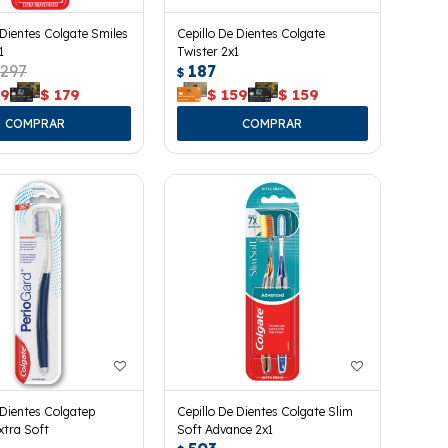
 Dientes Colgate Smiles
Cepillo De Dientes Colgate
1
Twister 2x1
297
187
$
79
$
179
$
159
$
159
 Dientes Colgatep
Cepillo De Dientes Colgate Slim
xtra Soft
Soft Advance 2x1