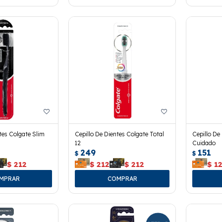
tes Colgate Slim
Cepillo De Dientes Colgate Total
Cepillo De
12
Cuidado
249
151
$
$
$
212
$
212
$
212
$
1