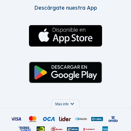
Descárgate nuestra App
expand_more
Mas info