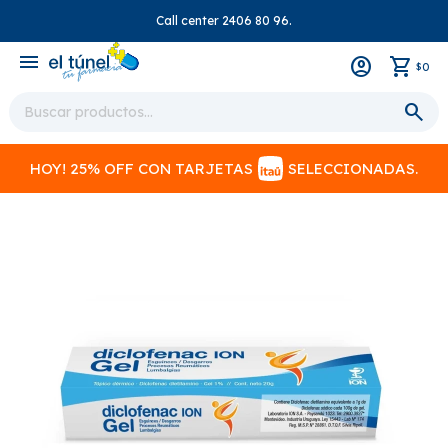
Call center 2406 80 96.
close
menu
0
$
HOY! 25% OFF CON TARJETAS
SELECCIONADAS.