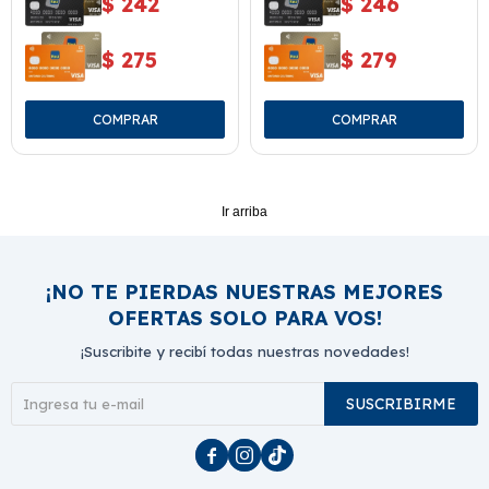
$
242
$
246
$
275
$
279
Ir arriba
¡NO TE PIERDAS NUESTRAS MEJORES
OFERTAS SOLO PARA VOS!
¡Suscribite y recibí todas nuestras novedades!
SUSCRIBIRME


