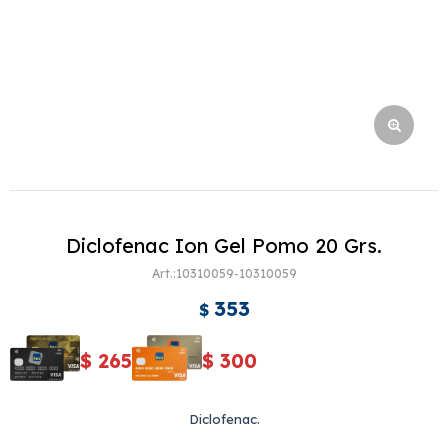
Diclofenac Ion Gel Pomo 20 Grs.
10310059-10310059
353
$
$
265
$
300
Diclofenac.