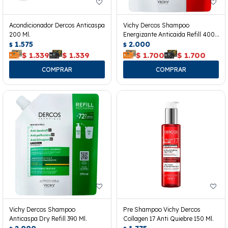
Acondicionador Dercos Anticaspa
Vichy Dercos Shampoo
200 Ml.
Energizante Anticaida Refill 400
1.575
Ml.
2.000
$
$
$
1.339
$
1.339
$
1.700
$
1.700
Vichy Dercos Shampoo
Pre Shampoo Vichy Dercos
Anticaspa Dry Refill 390 Ml.
Collagen 17 Anti Quiebre 150 Ml.