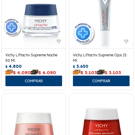
Vichy Liftactiv Supreme Noche
Vichy Liftactiv Supreme Ojos 15
50 Ml.
Ml.
4.800
3.650
$
$
$
4.080
$
4.080
$
3.103
$
3.103