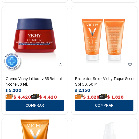
Crema Vichy Liftactiv B3 Retinol
Protector Solar Vichy Toque Seco
Noche 50 Ml.
Spf 50. 50 Ml.
5.200
2.150
$
$
$
4.420
$
4.420
$
1.828
$
1.828