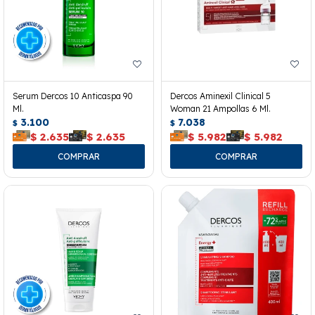
Serum Dercos 10 Anticaspa 90
Dercos Aminexil Clinical 5
Ml.
Woman 21 Ampollas 6 Ml.
3.100
7.038
$
$
$
2.635
$
2.635
$
5.982
$
5.982