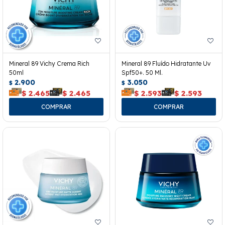
Mineral 89 Vichy Crema Rich
Mineral 89 Fluído Hidratante Uv
50ml
Spf50+. 50 Ml.
2.900
3.050
$
$
$
2.465
$
2.465
$
2.593
$
2.593