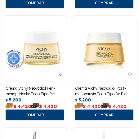
Crema Vichy Neovadiol Peri-
Crema Vichy Neovadiol Post-
menop. Noche Todo Tipo Piel
menopausia Todo Tipo De Piel
50ml
5.200
50ml
5.200
$
$
$
4.420
$
4.420
$
4.420
$
4.420