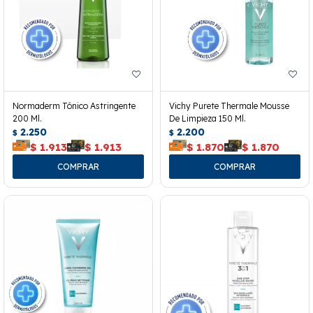
Normaderm Tónico Astringente
Vichy Purete Thermale Mousse
200 Ml.
De Limpieza 150 Ml.
2.250
2.200
$
$
$
1.913
$
1.913
$
1.870
$
1.870