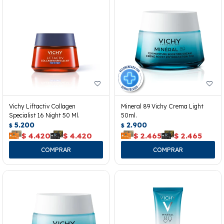
Vichy Liftactiv Collagen
Mineral 89 Vichy Crema Light
Specialist 16 Night 50 Ml.
50ml.
5.200
2.900
$
$
$
4.420
$
4.420
$
2.465
$
2.465