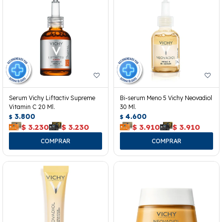
Serum Vichy Liftactiv Supreme
Bi-serum Meno 5 Vichy Neovadiol
Vitamin C 20 Ml.
30 Ml.
3.800
4.600
$
$
$
3.230
$
3.230
$
3.910
$
3.910