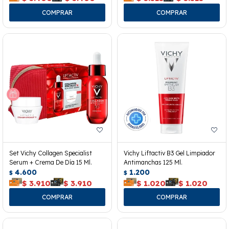
Set Vichy Collagen Specialist
Vichy Liftactiv B3 Gel Limpiador
Serum + Crema De Día 15 Ml.
Antimanchas 125 Ml.
4.600
1.200
$
$
$
3.910
$
3.910
$
1.020
$
1.020