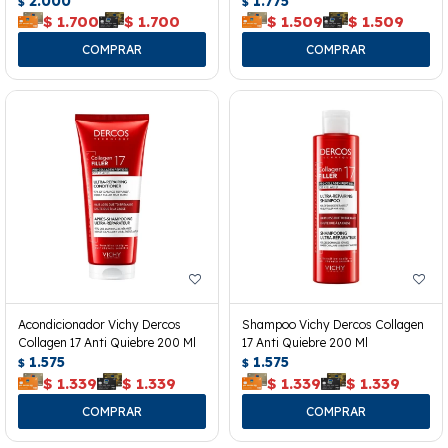
2.000
1.775
$
$
$
1.700
$
1.700
$
1.509
$
1.509
Acondicionador Vichy Dercos
Shampoo Vichy Dercos Collagen
Collagen 17 Anti Quiebre 200 Ml
17 Anti Quiebre 200 Ml
1.575
1.575
$
$
$
1.339
$
1.339
$
1.339
$
1.339