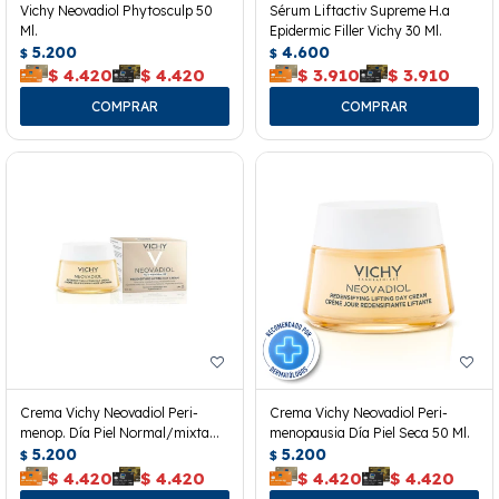
Vichy Neovadiol Phytosculp 50
Sérum Liftactiv Supreme H.a
Ml.
Epidermic Filler Vichy 30 Ml.
5.200
4.600
$
$
$
4.420
$
4.420
$
3.910
$
3.910
Crema Vichy Neovadiol Peri-
Crema Vichy Neovadiol Peri-
menop. Día Piel Normal/mixta
menopausia Día Piel Seca 50 Ml.
50ml
5.200
5.200
$
$
$
4.420
$
4.420
$
4.420
$
4.420