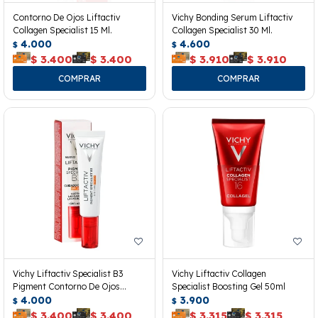
Contorno De Ojos Liftactiv
Vichy Bonding Serum Liftactiv
Collagen Specialist 15 Ml.
Collagen Specialist 30 Ml.
4.000
4.600
$
$
$
3.400
$
3.400
$
3.910
$
3.910
Vichy Liftactiv Specialist B3
Vichy Liftactiv Collagen
Pigment Contorno De Ojos
Specialist Boosting Gel 50ml
Spf50+
4.000
3.900
$
$
$
3.400
$
3.400
$
3.315
$
3.315