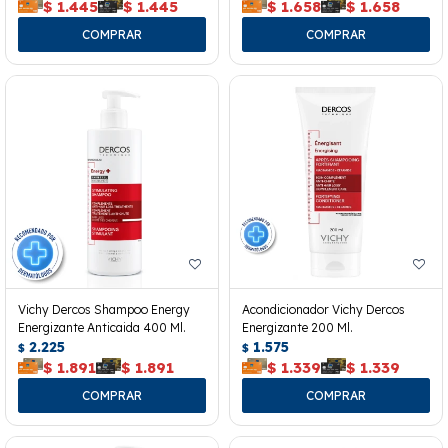
$
1.445
$
1.445
$
1.658
$
1.658
Vichy Dercos Shampoo Energy
Acondicionador Vichy Dercos
Energizante Anticaida 400 Ml.
Energizante 200 Ml.
2.225
1.575
$
$
$
1.891
$
1.891
$
1.339
$
1.339