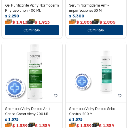
Gel Purificante Vichy Normaderm
Serum Normaderm Anti-
Phytosolution 400 Ml.
imperfecciones 30 Ml.
2.250
3.300
$
$
$
1.913
$
1.913
$
2.805
$
2.805
Shampoo Vichy Dercos Anti
Shampoo Vichy Dercos Sebo
Caspa Grasa Vichy 200 Ml.
Control 200 Ml
1.575
1.575
$
$
$
1.339
$
1.339
$
1.339
$
1.339