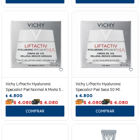
Vichy Liftactiv Hyaluronic
Vichy Liftactiv Hyaluronic
Specialist Piel Normal A Mixta 50
Specialist Piel Seca 50 Ml.
Ml.
4.800
4.800
$
$
$
4.080
$
4.080
$
4.080
$
4.080