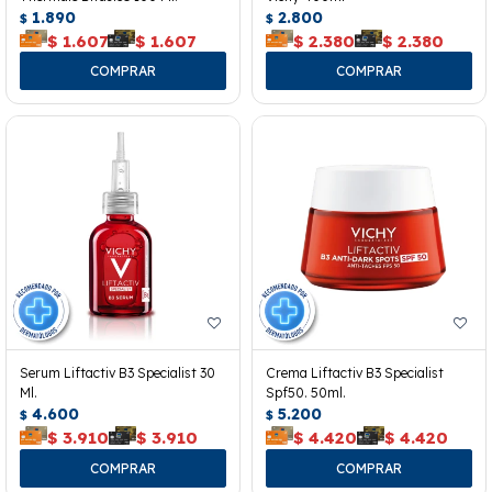
1.890
2.800
$
$
$
1.607
$
1.607
$
2.380
$
2.380
Serum Liftactiv B3 Specialist 30
Crema Liftactiv B3 Specialist
Ml.
Spf50. 50ml.
4.600
5.200
$
$
$
3.910
$
3.910
$
4.420
$
4.420