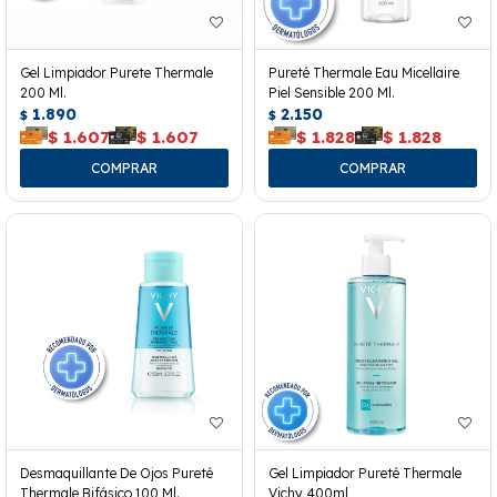
Gel Limpiador Purete Thermale
Pureté Thermale Eau Micellaire
200 Ml.
Piel Sensible 200 Ml.
1.890
2.150
$
$
$
1.607
$
1.607
$
1.828
$
1.828
Desmaquillante De Ojos Pureté
Gel Limpiador Pureté Thermale
Thermale Bifásico 100 Ml.
Vichy 400ml