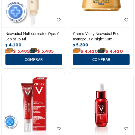
Neovadiol Multicorrector Ojos Y
Crema Vichy Neovadiol Post-
Labios 15 Ml.
menopausia Night 50ml.
4.100
5.200
$
$
$
3.485
$
3.485
$
4.420
$
4.420