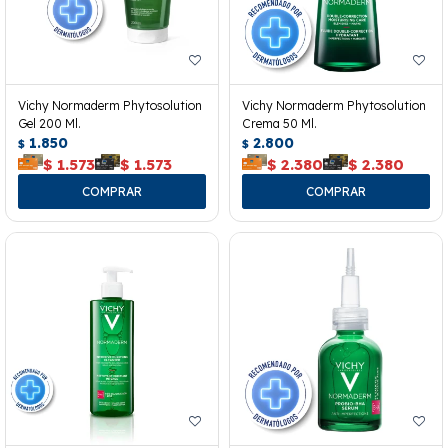
Vichy Normaderm Phytosolution
Vichy Normaderm Phytosolution
Gel 200 Ml.
Crema 50 Ml.
1.850
2.800
$
$
$
1.573
$
1.573
$
2.380
$
2.380