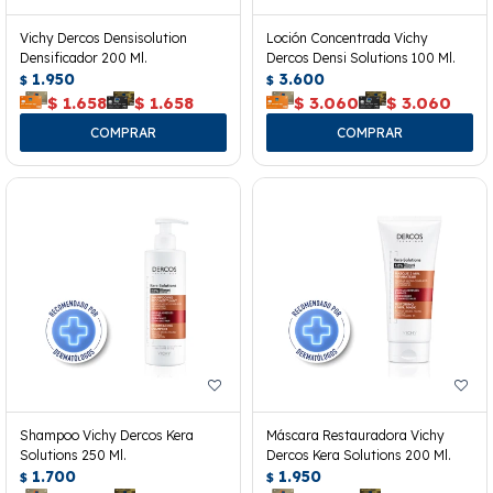
Vichy Dercos Densisolution
Loción Concentrada Vichy
Densificador 200 Ml.
Dercos Densi Solutions 100 Ml.
1.950
3.600
$
$
$
1.658
$
1.658
$
3.060
$
3.060
Shampoo Vichy Dercos Kera
Máscara Restauradora Vichy
Solutions 250 Ml.
Dercos Kera Solutions 200 Ml.
1.700
1.950
$
$