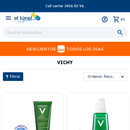
Call center 2406 80 96.
close
menu
0
$
DESCUENTOS
TODOS LOS DIAS
VICHY
Recomendados