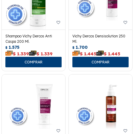
Shampoo Vichy Dercos Anti
Vichy Dercos Densisolution 250
Caspa 200 Ml.
Ml.
1.575
1.700
$
$
$
1.339
$
1.339
$
1.445
$
1.445