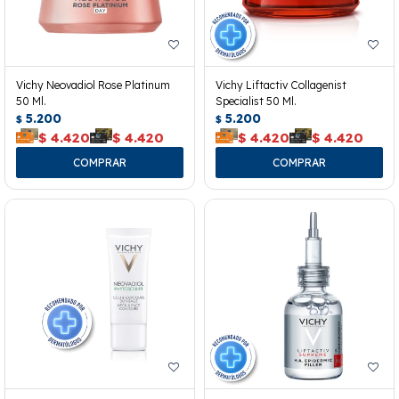
Vichy Neovadiol Rose Platinum
Vichy Liftactiv Collagenist
50 Ml.
Specialist 50 Ml.
5.200
5.200
$
$
$
4.420
$
4.420
$
4.420
$
4.420