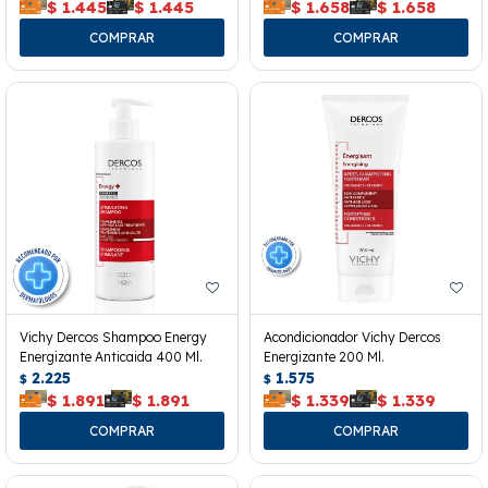
$
1.445
$
1.445
$
1.658
$
1.658
Vichy Dercos Shampoo Energy
Acondicionador Vichy Dercos
Energizante Anticaida 400 Ml.
Energizante 200 Ml.
2.225
1.575
$
$
$
1.891
$
1.891
$
1.339
$
1.339