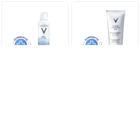
Brumisador Agua Thermal Vichy
Vichy Purete Thermale 3 En 1
Desmaquillante Integral 200 Ml.
1.750
$
2.300
$
$
1.488
$
1.488
$
1.955
$
1.955