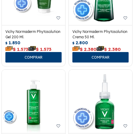
Vichy Normaderm Phytosolution
Vichy Normaderm Phytosolution
Gel 200 Ml.
Crema 50 Ml.
1.850
2.800
$
$
$
1.573
$
1.573
$
2.380
$
2.380