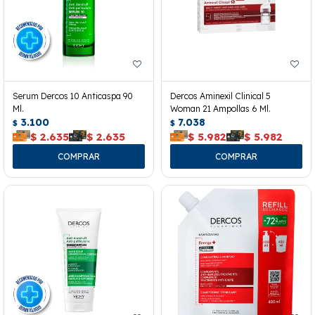
Serum Dercos 10 Anticaspa 90
Dercos Aminexil Clinical 5
Ml.
Woman 21 Ampollas 6 Ml.
3.100
7.038
$
$
$
2.635
$
2.635
$
5.982
$
5.982