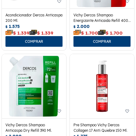
Acondicionador Dercos Anticaspa
Vichy Dercos Shampoo
200 Ml.
Energizante Anticaida Refill 400
1.575
Ml.
2.000
$
$
$
1.339
$
1.339
$
1.700
$
1.700
Vichy Dercos Shampoo
Pre Shampoo Vichy Dercos
Anticaspa Dry Refill 390 Ml.
Collagen 17 Anti Quiebre 150 Ml.