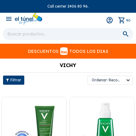
Call center 2406 80 96.
close
menu
0
$
DESCUENTOS
TODOS LOS DIAS
VICHY
Recomendados