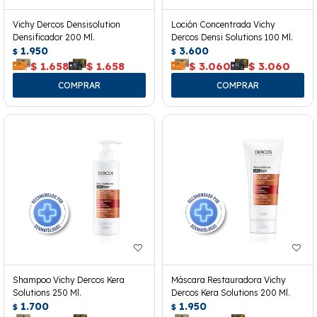
Vichy Dercos Densisolution
Loción Concentrada Vichy
Densificador 200 Ml.
Dercos Densi Solutions 100 Ml.
1.950
3.600
$
$
$
1.658
$
1.658
$
3.060
$
3.060
Shampoo Vichy Dercos Kera
Máscara Restauradora Vichy
Solutions 250 Ml.
Dercos Kera Solutions 200 Ml.
1.700
1.950
$
$