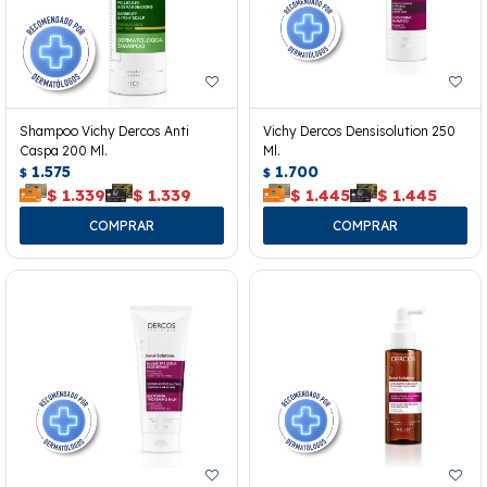
Shampoo Vichy Dercos Anti
Vichy Dercos Densisolution 250
Caspa 200 Ml.
Ml.
1.575
1.700
$
$
$
1.339
$
1.339
$
1.445
$
1.445