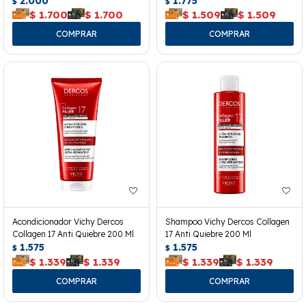
2.000
1.775
$
$
$
1.700
$
1.700
$
1.509
$
1.509
Acondicionador Vichy Dercos
Shampoo Vichy Dercos Collagen
Collagen 17 Anti Quiebre 200 Ml
17 Anti Quiebre 200 Ml
1.575
1.575
$
$
$
1.339
$
1.339
$
1.339
$
1.339