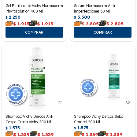
Gel Purificante Vichy Normaderm
Serum Normaderm Anti-
Phytosolution 400 Ml.
imperfecciones 30 Ml.
2.250
3.300
$
$
$
1.913
$
1.913
$
2.805
$
2.805
Shampoo Vichy Dercos Anti
Shampoo Vichy Dercos Sebo
Caspa Grasa Vichy 200 Ml.
Control 200 Ml
1.575
1.575
$
$
$
1.339
$
1.339
$
1.339
$
1.339