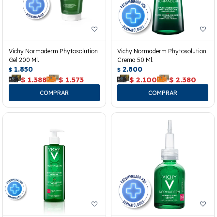
Vichy Normaderm Phytosolution
Vichy Normaderm Phytosolution
Gel 200 Ml.
Crema 50 Ml.
1.850
2.800
$
$
$
1.388
$
1.573
$
2.100
$
2.380