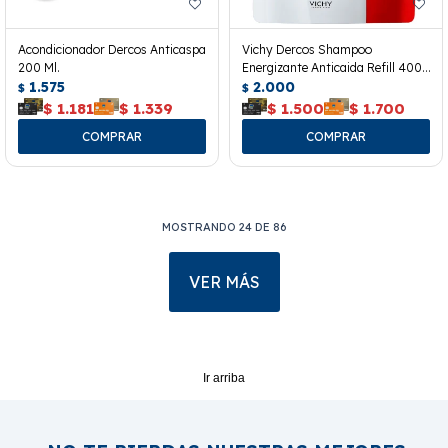
Acondicionador Dercos Anticaspa
Vichy Dercos Shampoo
200 Ml.
Energizante Anticaida Refill 400
1.575
Ml.
2.000
$
$
$
1.181
$
1.339
$
1.500
$
1.700
MOSTRANDO
24
DE
86
VER MÁS
Ir arriba