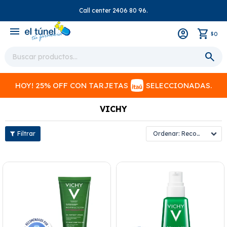
Call center 2406 80 96.
close
menu
0
$
HOY! 25% OFF CON TARJETAS
SELECCIONADAS.
VICHY
Recomendados