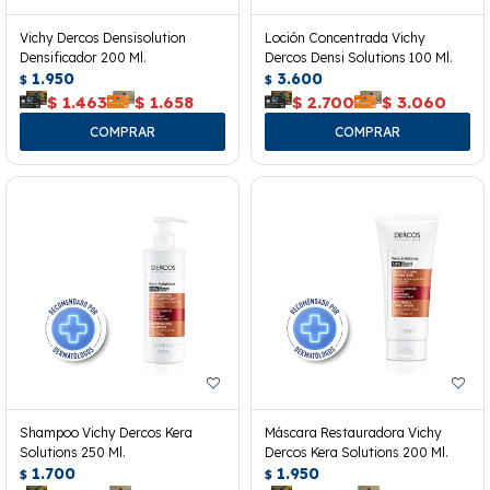
Vichy Dercos Densisolution
Loción Concentrada Vichy
Densificador 200 Ml.
Dercos Densi Solutions 100 Ml.
1.950
3.600
$
$
$
1.463
$
1.658
$
2.700
$
3.060
Shampoo Vichy Dercos Kera
Máscara Restauradora Vichy
Solutions 250 Ml.
Dercos Kera Solutions 200 Ml.
1.700
1.950
$
$