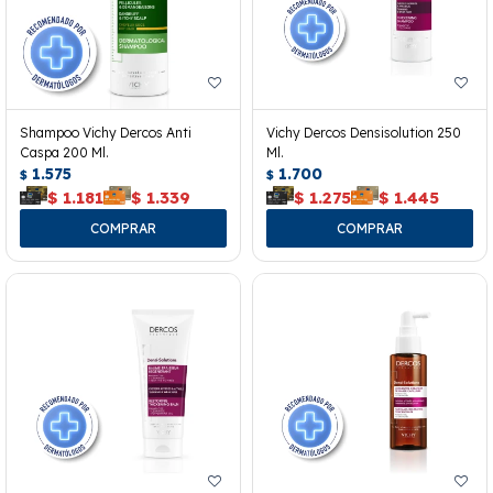
Shampoo Vichy Dercos Anti
Vichy Dercos Densisolution 250
Caspa 200 Ml.
Ml.
1.575
1.700
$
$
$
1.181
$
1.339
$
1.275
$
1.445