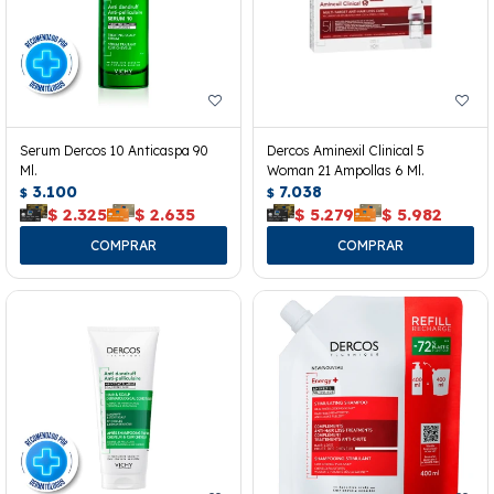
Serum Dercos 10 Anticaspa 90
Dercos Aminexil Clinical 5
Ml.
Woman 21 Ampollas 6 Ml.
3.100
7.038
$
$
$
2.325
$
2.635
$
5.279
$
5.982