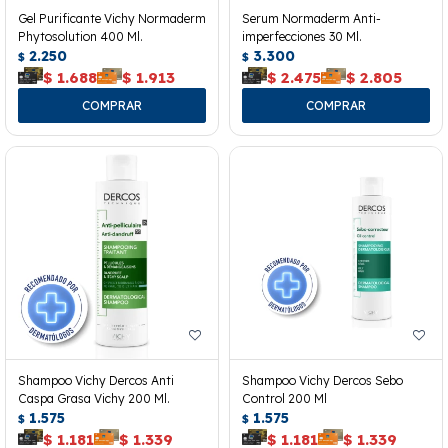
Gel Purificante Vichy Normaderm
Serum Normaderm Anti-
Phytosolution 400 Ml.
imperfecciones 30 Ml.
2.250
3.300
$
$
$
1.688
$
1.913
$
2.475
$
2.805
Shampoo Vichy Dercos Anti
Shampoo Vichy Dercos Sebo
Caspa Grasa Vichy 200 Ml.
Control 200 Ml
1.575
1.575
$
$
$
1.181
$
1.339
$
1.181
$
1.339