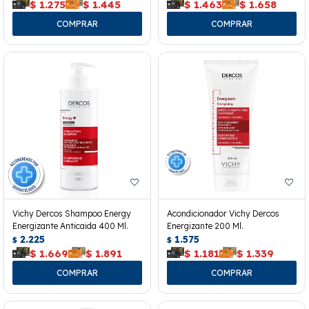
$
1.275
$
1.445
$
1.463
$
1.658
Vichy Dercos Shampoo Energy
Acondicionador Vichy Dercos
Energizante Anticaida 400 Ml.
Energizante 200 Ml.
2.225
1.575
$
$
$
1.669
$
1.891
$
1.181
$
1.339