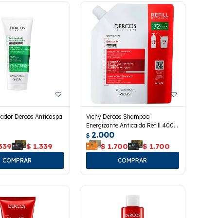
nador Dercos Anticaspa
Vichy Dercos Shampoo
Energizante Anticaida Refill 400
2.000
Ml.
$
339
$
1.339
$
1.700
$
1.700