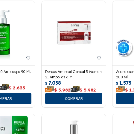
0 Anticaspa 90 Ml.
Dercos Aminexil Clinical 5 Woman
Acondicio
21 Ampollas 6 Ml.
200 Ml.
7.038
1.575
$
$
$
2.635
$
5.982
$
5.982
$
1.