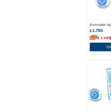
Brumisador Ag
1.750
$
$
1.488