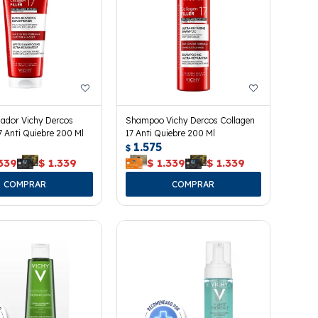
nador Vichy Dercos
Shampoo Vichy Dercos Collagen
7 Anti Quiebre 200 Ml
17 Anti Quiebre 200 Ml
1.575
$
339
$
1.339
$
1.339
$
1.339