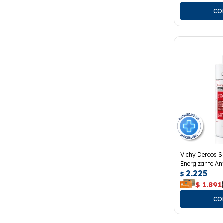
Vichy Dercos 
Energizante An
2.225
$
$
1.891