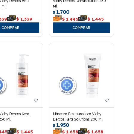
ichy Dercos Anti
Vichy Dercos Densisolution 250
 Ml.
Ml.
1.700
$
339
$
1.339
$
1.445
$
1.445
ichy Dercos Kera
Máscara Restauradora Vichy
250 Ml.
Dercos Kera Solutions 200 Ml.
1.950
$
.445
$
1.445
$
1.658
$
1.658