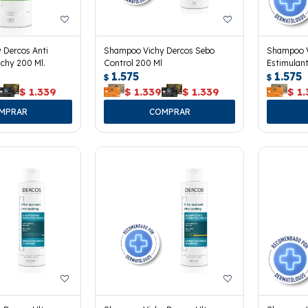
 Dercos Anti
Shampoo Vichy Dercos Sebo
Shampoo V
chy 200 Ml.
Control 200 Ml
Estimulant
1.575
1.575
$
$
$
1.339
$
1.339
$
1.339
$
1.