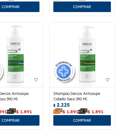
ercos Anticaspa
Shampoo Dercos Anticaspa
aso 390 Ml.
Cabello Seco 390 Ml.
2.225
$
891
$
1.891
$
1.891
$
1.891