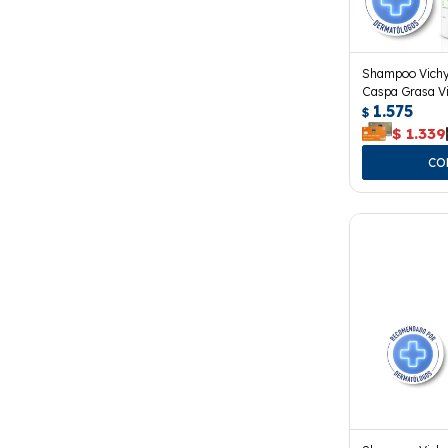
Shampoo Vichy
Caspa Grasa Vi
1.575
$
$
1.339