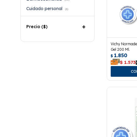
Cuidado personal
(6)
Precio
($)
Vichy Normade
Gel 200 Ml.
1.850
$
$
1.573