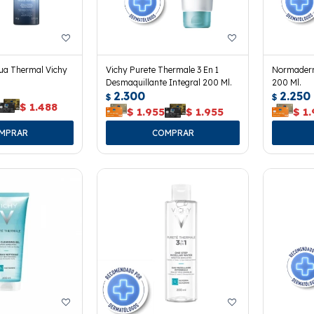
ua Thermal Vichy
Vichy Purete Thermale 3 En 1
Normaderm
Desmaquillante Integral 200 Ml.
200 Ml.
2.300
2.250
$
$
$
1.488
$
1.955
$
1.955
$
1.