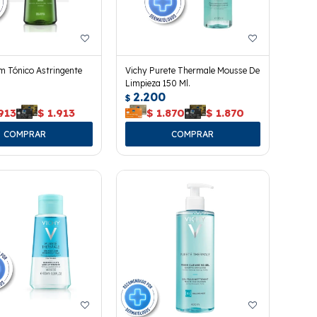
 Tónico Astringente
Vichy Purete Thermale Mousse De
Limpieza 150 Ml.
2.200
$
913
$
1.913
$
1.870
$
1.870