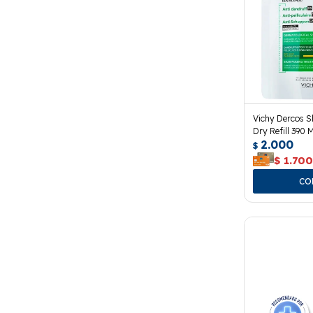
Vichy Dercos 
Dry Refill 390 M
2.000
$
$
1.70