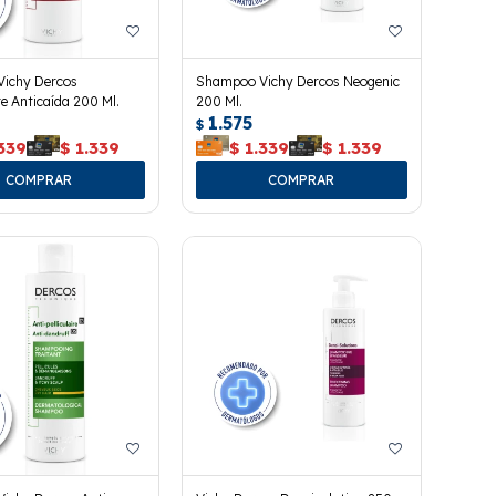
ichy Dercos
Shampoo Vichy Dercos Neogenic
e Anticaída 200 Ml.
200 Ml.
1.575
$
339
$
1.339
$
1.339
$
1.339