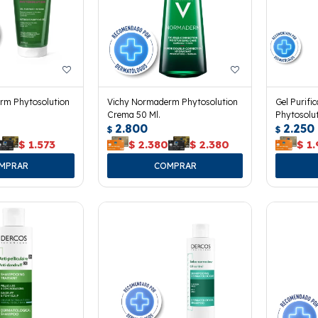
rm Phytosolution
Vichy Normaderm Phytosolution
Gel Purif
Crema 50 Ml.
Phytosolut
2.800
2.250
$
$
$
1.573
$
2.380
$
2.380
$
1.