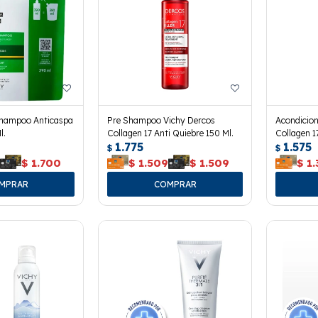
Shampoo Anticaspa
Pre Shampoo Vichy Dercos
Acondicio
l.
Collagen 17 Anti Quiebre 150 Ml.
Collagen 1
1.775
1.575
$
$
0
$
1.700
$
1.509
$
1.509
$
1.