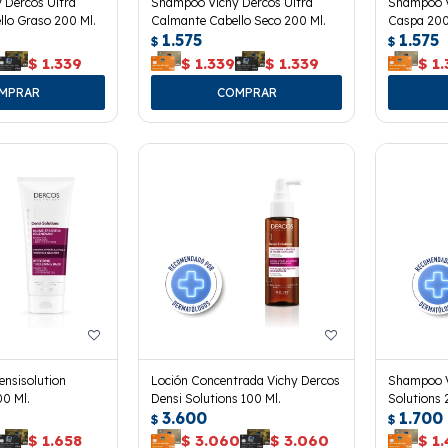
 Dercos Ultra
Shampoo Vichy Dercos Ultra
Shampoo V
lo Graso 200 Ml.
Calmante Cabello Seco 200 Ml.
Caspa 200
1.575
1.575
$
$
$
1.339
$
1.339
$
1.339
$
1.
ensisolution
Loción Concentrada Vichy Dercos
Shampoo V
00 Ml.
Densi Solutions 100 Ml.
Solutions 
3.600
1.700
$
$
$
1.658
$
3.060
$
3.060
$
1