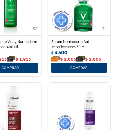
icante Vichy Normaderm
Serum Normaderm Anti-
ion 400 Ml.
imperfecciones 30 Ml.
3.300
$
913
$
1.913
$
2.805
$
2.805