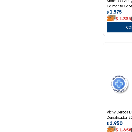
Shampoo Vichy
Calmante Cabel
1.575
$
$
1.339
Vichy Dercos D
Densificador 2
1.950
$
$
1.658