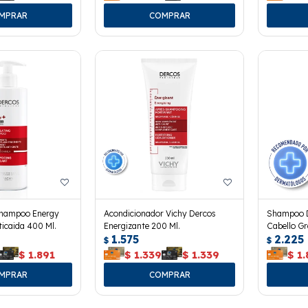
Shampoo Energy
Acondicionador Vichy Dercos
Shampoo D
ticaida 400 Ml.
Energizante 200 Ml.
Cabello Gr
1.575
2.225
$
$
$
1.891
$
1.339
$
1.339
$
1.