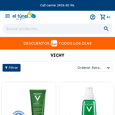
Call center 2406 80 96.
close
menu
0
$
DESCUENTOS
TODOS LOS DIAS
VICHY
Recomendados