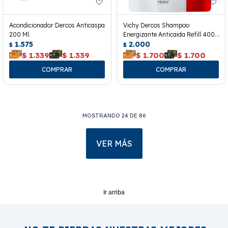
Acondicionador Dercos Anticaspa
Vichy Dercos Shampoo
200 Ml.
Energizante Anticaida Refill 400
1.575
Ml.
2.000
$
$
$
1.339
$
1.339
$
1.700
$
1.700
MOSTRANDO
24
DE
86
VER MÁS
Ir arriba