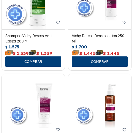
Shampoo Vichy Dercos Anti
Vichy Dercos Densisolution 250
Caspa 200 Ml.
Ml.
1.575
1.700
$
$
$
1.339
$
1.339
$
1.445
$
1.445