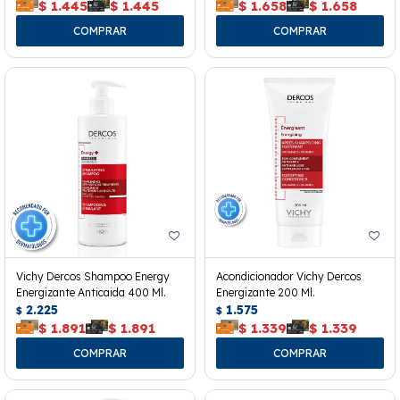
$
1.445
$
1.445
$
1.658
$
1.658
Vichy Dercos Shampoo Energy
Acondicionador Vichy Dercos
Energizante Anticaida 400 Ml.
Energizante 200 Ml.
2.225
1.575
$
$
$
1.891
$
1.891
$
1.339
$
1.339