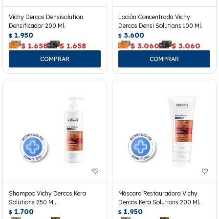
Vichy Dercos Densisolution
Loción Concentrada Vichy
Densificador 200 Ml.
Dercos Densi Solutions 100 Ml.
1.950
3.600
$
$
$
1.658
$
1.658
$
3.060
$
3.060
Shampoo Vichy Dercos Kera
Máscara Restauradora Vichy
Solutions 250 Ml.
Dercos Kera Solutions 200 Ml.
1.700
1.950
$
$