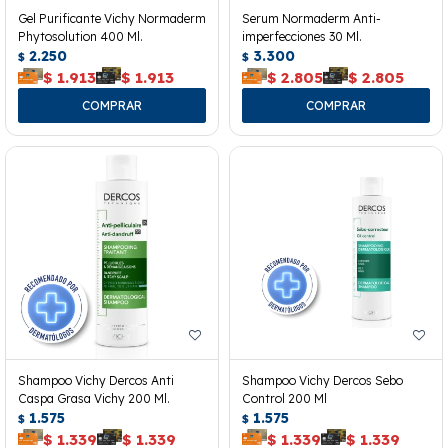
Gel Purificante Vichy Normaderm
Serum Normaderm Anti-
Phytosolution 400 Ml.
imperfecciones 30 Ml.
2.250
3.300
$
$
$
1.913
$
1.913
$
2.805
$
2.805
Shampoo Vichy Dercos Anti
Shampoo Vichy Dercos Sebo
Caspa Grasa Vichy 200 Ml.
Control 200 Ml
1.575
1.575
$
$
$
1.339
$
1.339
$
1.339
$
1.339