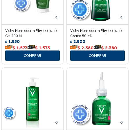
Vichy Normaderm Phytosolution
Vichy Normaderm Phytosolution
Gel 200 Ml.
Crema 50 Ml.
1.850
2.800
$
$
$
1.573
$
1.573
$
2.380
$
2.380