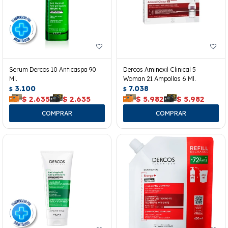
Serum Dercos 10 Anticaspa 90
Dercos Aminexil Clinical 5
Ml.
Woman 21 Ampollas 6 Ml.
3.100
7.038
$
$
$
2.635
$
2.635
$
5.982
$
5.982