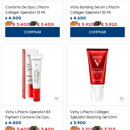
Contorno De Ojos Liftactiv
Vichy Bonding Serum Liftactiv
Collagen Specialist 15 Ml.
Collagen Specialist 30 Ml.
4.000
4.600
$
$
$
3.400
$
3.400
$
3.910
$
3.910
Vichy Liftactiv Specialist B3
Vichy Liftactiv Collagen
Pigment Contorno De Ojos
Specialist Boosting Gel 50ml
Spf50+
4.000
3.900
$
$
$
3.400
$
3.400
$
3.315
$
3.315