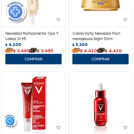
Neovadiol Multicorrector Ojos Y
Crema Vichy Neovadiol Post-
Labios 15 Ml.
menopausia Night 50ml.
4.100
5.200
$
$
$
3.485
$
3.485
$
4.420
$
4.420