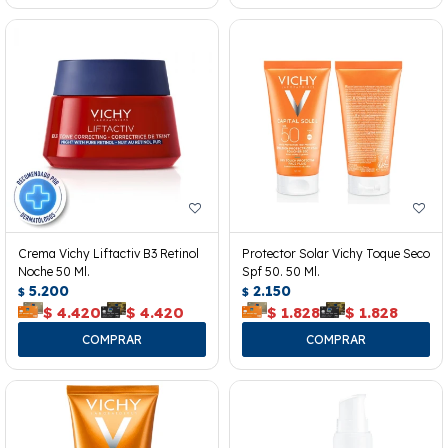
Crema Vichy Liftactiv B3 Retinol
Protector Solar Vichy Toque Seco
Noche 50 Ml.
Spf 50. 50 Ml.
5.200
2.150
$
$
$
4.420
$
4.420
$
1.828
$
1.828