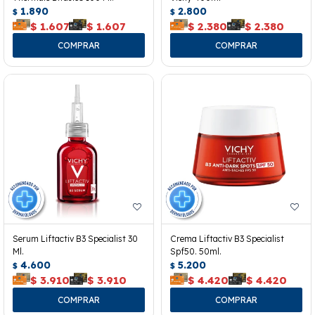
1.890
2.800
$
$
$
1.607
$
1.607
$
2.380
$
2.380
Serum Liftactiv B3 Specialist 30
Crema Liftactiv B3 Specialist
Ml.
Spf50. 50ml.
4.600
5.200
$
$
$
3.910
$
3.910
$
4.420
$
4.420