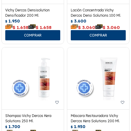
Vichy Dercos Densisolution
Loción Concentrada Vichy
Densificador 200 Ml.
Dercos Densi Solutions 100 Ml.
1.950
3.600
$
$
$
1.658
$
1.658
$
3.060
$
3.060
Shampoo Vichy Dercos Kera
Máscara Restauradora Vichy
Solutions 250 Ml.
Dercos Kera Solutions 200 Ml.
1.700
1.950
$
$