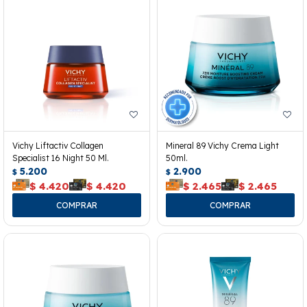
Vichy Liftactiv Collagen
Mineral 89 Vichy Crema Light
Specialist 16 Night 50 Ml.
50ml.
5.200
2.900
$
$
$
4.420
$
4.420
$
2.465
$
2.465