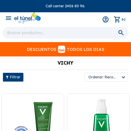
Call center 2406 80 96.
close
menu
0
$
DESCUENTOS
TODOS LOS DIAS
VICHY
Recomendados