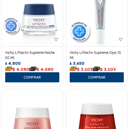
Vichy Liftactiv Supreme Noche
Vichy Liftactiv Supreme Ojos 15
50 Ml.
Ml.
4.800
3.650
$
$
$
4.080
$
4.080
$
3.103
$
3.103