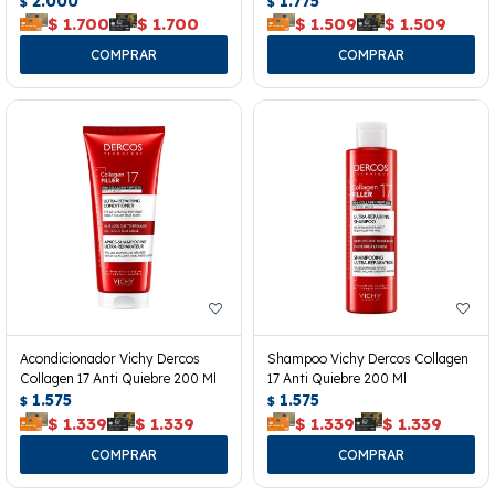
2.000
1.775
$
$
$
1.700
$
1.700
$
1.509
$
1.509
Acondicionador Vichy Dercos
Shampoo Vichy Dercos Collagen
Collagen 17 Anti Quiebre 200 Ml
17 Anti Quiebre 200 Ml
1.575
1.575
$
$
$
1.339
$
1.339
$
1.339
$
1.339