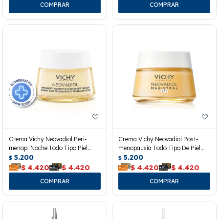
Crema Vichy Neovadiol Peri-
Crema Vichy Neovadiol Post-
menop. Noche Todo Tipo Piel
menopausia Todo Tipo De Piel
50ml
5.200
50ml
5.200
$
$
$
4.420
$
4.420
$
4.420
$
4.420