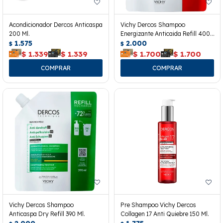
Acondicionador Dercos Anticaspa
Vichy Dercos Shampoo
200 Ml.
Energizante Anticaida Refill 400
1.575
Ml.
2.000
$
$
$
1.339
$
1.339
$
1.700
$
1.700
Vichy Dercos Shampoo
Pre Shampoo Vichy Dercos
Anticaspa Dry Refill 390 Ml.
Collagen 17 Anti Quiebre 150 Ml.