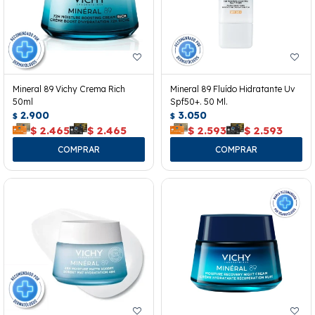
Mineral 89 Vichy Crema Rich
Mineral 89 Fluído Hidratante Uv
50ml
Spf50+. 50 Ml.
2.900
3.050
$
$
$
2.465
$
2.465
$
2.593
$
2.593