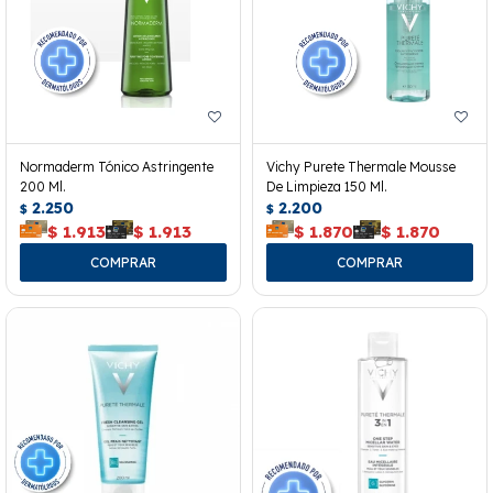
Normaderm Tónico Astringente
Vichy Purete Thermale Mousse
200 Ml.
De Limpieza 150 Ml.
2.250
2.200
$
$
$
1.913
$
1.913
$
1.870
$
1.870