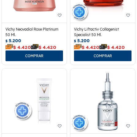
Vichy Neovadiol Rose Platinum
Vichy Liftactiv Collagenist
50 Ml.
Specialist 50 Ml.
5.200
5.200
$
$
$
4.420
$
4.420
$
4.420
$
4.420