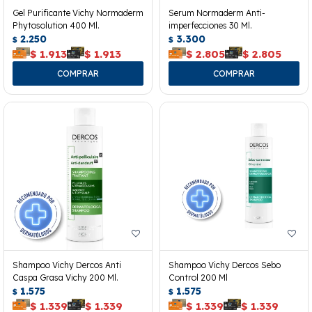
Gel Purificante Vichy Normaderm
Serum Normaderm Anti-
Phytosolution 400 Ml.
imperfecciones 30 Ml.
2.250
3.300
$
$
$
1.913
$
1.913
$
2.805
$
2.805
Shampoo Vichy Dercos Anti
Shampoo Vichy Dercos Sebo
Caspa Grasa Vichy 200 Ml.
Control 200 Ml
1.575
1.575
$
$
$
1.339
$
1.339
$
1.339
$
1.339