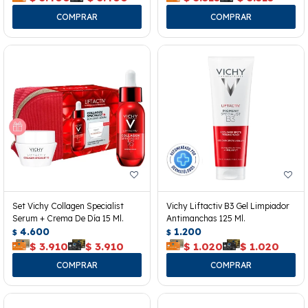
Set Vichy Collagen Specialist
Vichy Liftactiv B3 Gel Limpiador
Serum + Crema De Día 15 Ml.
Antimanchas 125 Ml.
4.600
1.200
$
$
$
3.910
$
3.910
$
1.020
$
1.020