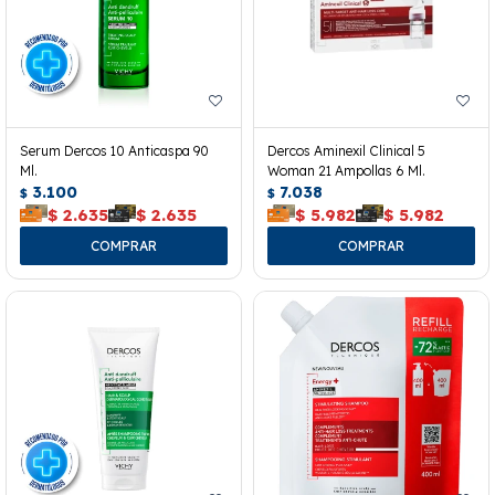
Serum Dercos 10 Anticaspa 90
Dercos Aminexil Clinical 5
Ml.
Woman 21 Ampollas 6 Ml.
3.100
7.038
$
$
$
2.635
$
2.635
$
5.982
$
5.982