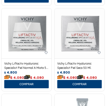
Vichy Liftactiv Hyaluronic
Vichy Liftactiv Hyaluronic
Specialist Piel Normal A Mixta 50
Specialist Piel Seca 50 Ml.
Ml.
4.800
4.800
$
$
$
4.080
$
4.080
$
4.080
$
4.080