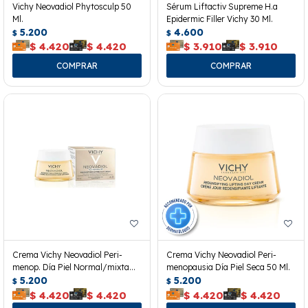
Vichy Neovadiol Phytosculp 50
Sérum Liftactiv Supreme H.a
Ml.
Epidermic Filler Vichy 30 Ml.
5.200
4.600
$
$
$
4.420
$
4.420
$
3.910
$
3.910
Crema Vichy Neovadiol Peri-
Crema Vichy Neovadiol Peri-
menop. Día Piel Normal/mixta
menopausia Día Piel Seca 50 Ml.
50ml
5.200
5.200
$
$
$
4.420
$
4.420
$
4.420
$
4.420