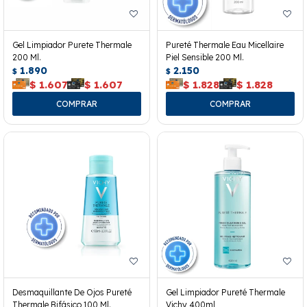
Gel Limpiador Purete Thermale
Pureté Thermale Eau Micellaire
200 Ml.
Piel Sensible 200 Ml.
1.890
2.150
$
$
$
1.607
$
1.607
$
1.828
$
1.828
Desmaquillante De Ojos Pureté
Gel Limpiador Pureté Thermale
Thermale Bifásico 100 Ml.
Vichy 400ml