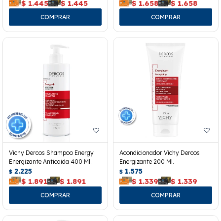
$
1.445
$
1.445
$
1.658
$
1.658
Vichy Dercos Shampoo Energy
Acondicionador Vichy Dercos
Energizante Anticaida 400 Ml.
Energizante 200 Ml.
2.225
1.575
$
$
$
1.891
$
1.891
$
1.339
$
1.339