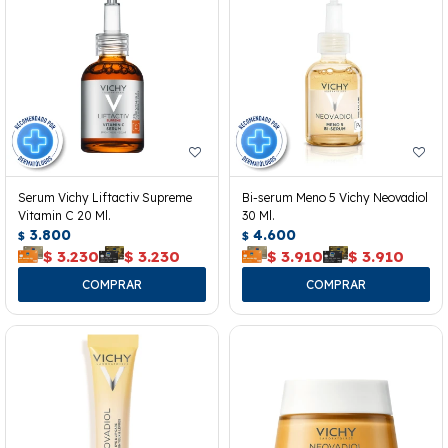
Serum Vichy Liftactiv Supreme
Bi-serum Meno 5 Vichy Neovadiol
Vitamin C 20 Ml.
30 Ml.
3.800
4.600
$
$
$
3.230
$
3.230
$
3.910
$
3.910