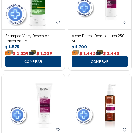
Shampoo Vichy Dercos Anti
Vichy Dercos Densisolution 250
Caspa 200 Ml.
Ml.
1.575
1.700
$
$
$
1.339
$
1.339
$
1.445
$
1.445