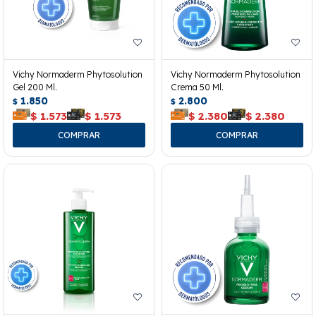
Vichy Normaderm Phytosolution
Vichy Normaderm Phytosolution
Gel 200 Ml.
Crema 50 Ml.
1.850
2.800
$
$
$
1.573
$
1.573
$
2.380
$
2.380