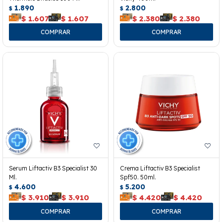
1.890
2.800
$
$
$
1.607
$
1.607
$
2.380
$
2.380
Serum Liftactiv B3 Specialist 30
Crema Liftactiv B3 Specialist
Ml.
Spf50. 50ml.
4.600
5.200
$
$
$
3.910
$
3.910
$
4.420
$
4.420