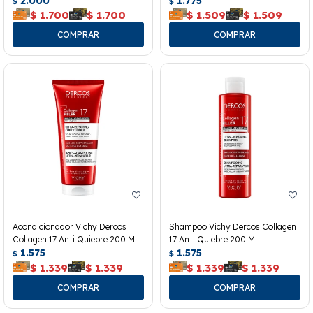
2.000
1.775
$
$
$
1.700
$
1.700
$
1.509
$
1.509
Acondicionador Vichy Dercos
Shampoo Vichy Dercos Collagen
Collagen 17 Anti Quiebre 200 Ml
17 Anti Quiebre 200 Ml
1.575
1.575
$
$
$
1.339
$
1.339
$
1.339
$
1.339