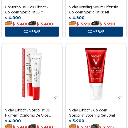
Contorno De Ojos Liftactiv
Vichy Bonding Serum Liftactiv
Collagen Specialist 15 Ml.
Collagen Specialist 30 Ml.
4.000
4.600
$
$
$
3.400
$
3.400
$
3.910
$
3.910
Vichy Liftactiv Specialist B3
Vichy Liftactiv Collagen
Pigment Contorno De Ojos
Specialist Boosting Gel 50ml
Spf50+
4.000
3.900
$
$
$
3.400
$
3.400
$
3.315
$
3.315