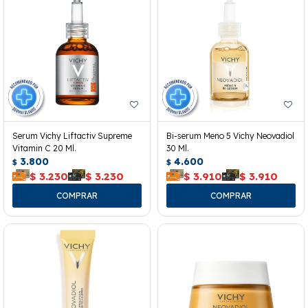
Serum Vichy Liftactiv Supreme
Bi-serum Meno 5 Vichy Neovadiol
Vitamin C 20 Ml.
30 Ml.
3.800
4.600
$
$
$
3.230
$
3.230
$
3.910
$
3.910