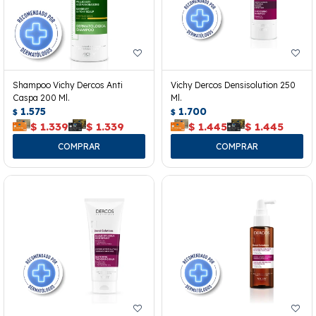
Shampoo Vichy Dercos Anti
Vichy Dercos Densisolution 250
Caspa 200 Ml.
Ml.
1.575
1.700
$
$
$
1.339
$
1.339
$
1.445
$
1.445