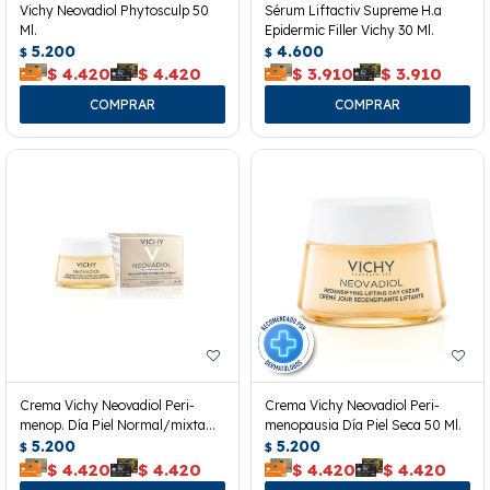
Vichy Neovadiol Phytosculp 50
Sérum Liftactiv Supreme H.a
Ml.
Epidermic Filler Vichy 30 Ml.
5.200
4.600
$
$
$
4.420
$
4.420
$
3.910
$
3.910
Crema Vichy Neovadiol Peri-
Crema Vichy Neovadiol Peri-
menop. Día Piel Normal/mixta
menopausia Día Piel Seca 50 Ml.
50ml
5.200
5.200
$
$
$
4.420
$
4.420
$
4.420
$
4.420