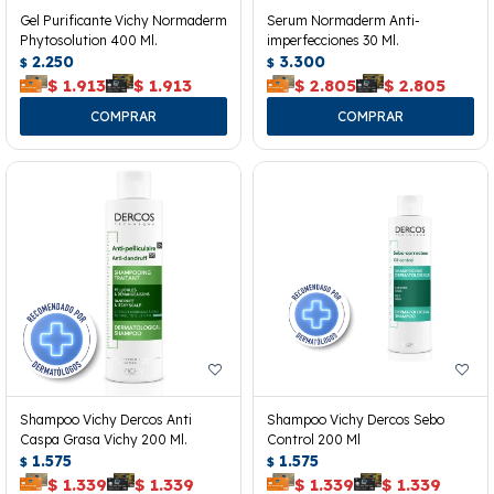
Gel Purificante Vichy Normaderm
Serum Normaderm Anti-
Phytosolution 400 Ml.
imperfecciones 30 Ml.
2.250
3.300
$
$
$
1.913
$
1.913
$
2.805
$
2.805
Shampoo Vichy Dercos Anti
Shampoo Vichy Dercos Sebo
Caspa Grasa Vichy 200 Ml.
Control 200 Ml
1.575
1.575
$
$
$
1.339
$
1.339
$
1.339
$
1.339