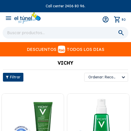
Call center 2406 80 96.
close
menu
0
$
DESCUENTOS
TODOS LOS DIAS
VICHY
Recomendados