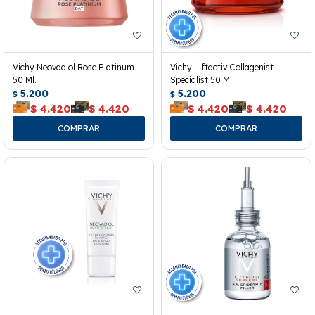
Vichy Neovadiol Rose Platinum
Vichy Liftactiv Collagenist
50 Ml.
Specialist 50 Ml.
5.200
5.200
$
$
$
4.420
$
4.420
$
4.420
$
4.420