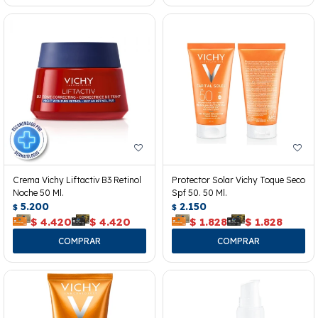
Crema Vichy Liftactiv B3 Retinol
Protector Solar Vichy Toque Seco
Noche 50 Ml.
Spf 50. 50 Ml.
5.200
2.150
$
$
$
4.420
$
4.420
$
1.828
$
1.828