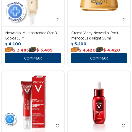
Neovadiol Multicorrector Ojos Y
Crema Vichy Neovadiol Post-
Labios 15 Ml.
menopausia Night 50ml.
4.100
5.200
$
$
$
3.485
$
3.485
$
4.420
$
4.420