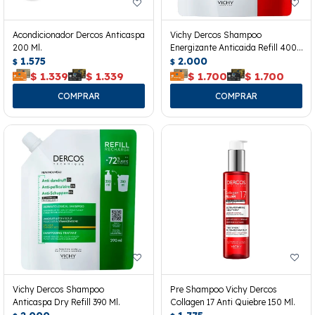
Acondicionador Dercos Anticaspa
Vichy Dercos Shampoo
200 Ml.
Energizante Anticaida Refill 400
1.575
Ml.
2.000
$
$
$
1.339
$
1.339
$
1.700
$
1.700
Vichy Dercos Shampoo
Pre Shampoo Vichy Dercos
Anticaspa Dry Refill 390 Ml.
Collagen 17 Anti Quiebre 150 Ml.