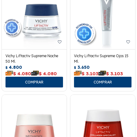
Vichy Liftactiv Supreme Noche
Vichy Liftactiv Supreme Ojos 15
50 Ml.
Ml.
4.800
3.650
$
$
$
4.080
$
4.080
$
3.103
$
3.103