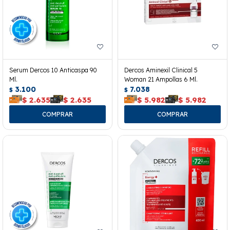
Serum Dercos 10 Anticaspa 90
Dercos Aminexil Clinical 5
Ml.
Woman 21 Ampollas 6 Ml.
3.100
7.038
$
$
$
2.635
$
2.635
$
5.982
$
5.982