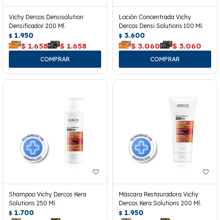
Vichy Dercos Densisolution
Loción Concentrada Vichy
Densificador 200 Ml.
Dercos Densi Solutions 100 Ml.
1.950
3.600
$
$
$
1.658
$
1.658
$
3.060
$
3.060
Shampoo Vichy Dercos Kera
Máscara Restauradora Vichy
Solutions 250 Ml.
Dercos Kera Solutions 200 Ml.
1.700
1.950
$
$