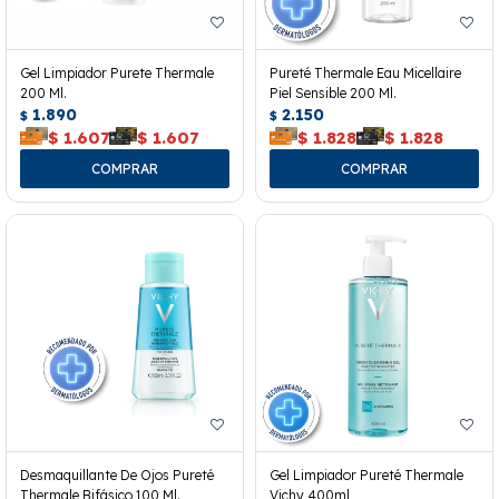
Gel Limpiador Purete Thermale
Pureté Thermale Eau Micellaire
200 Ml.
Piel Sensible 200 Ml.
1.890
2.150
$
$
$
1.607
$
1.607
$
1.828
$
1.828
Desmaquillante De Ojos Pureté
Gel Limpiador Pureté Thermale
Thermale Bifásico 100 Ml.
Vichy 400ml