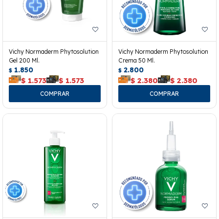
Vichy Normaderm Phytosolution
Vichy Normaderm Phytosolution
Gel 200 Ml.
Crema 50 Ml.
1.850
2.800
$
$
$
1.573
$
1.573
$
2.380
$
2.380