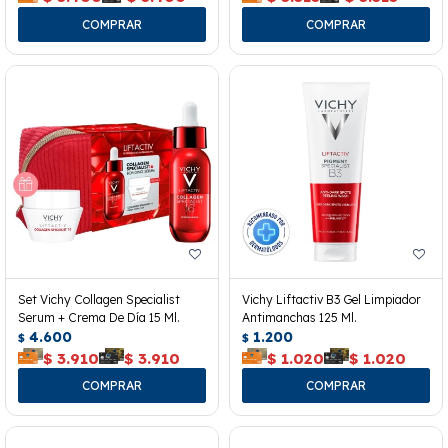
Set Vichy Collagen Specialist
Vichy Liftactiv B3 Gel Limpiador
Serum + Crema De Día 15 Ml.
Antimanchas 125 Ml.
4.600
1.200
$
$
$
3.910
$
3.910
$
1.020
$
1.020