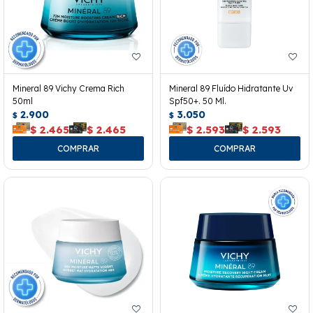
Mineral 89 Vichy Crema Rich
Mineral 89 Fluído Hidratante Uv
50ml
Spf50+. 50 Ml.
2.900
3.050
$
$
$
2.465
$
2.465
$
2.593
$
2.593