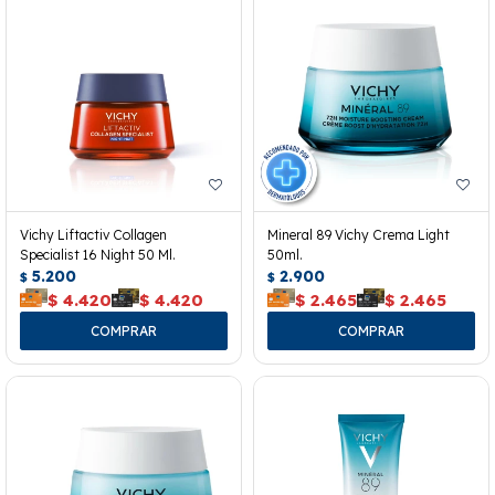
Vichy Liftactiv Collagen
Mineral 89 Vichy Crema Light
Specialist 16 Night 50 Ml.
50ml.
5.200
2.900
$
$
$
4.420
$
4.420
$
2.465
$
2.465