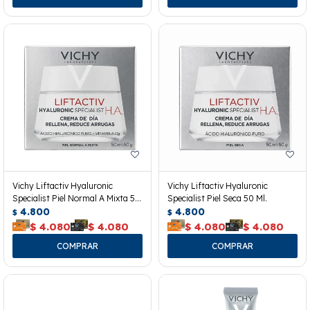
Vichy Liftactiv Hyaluronic
Vichy Liftactiv Hyaluronic
Specialist Piel Normal A Mixta 50
Specialist Piel Seca 50 Ml.
Ml.
4.800
4.800
$
$
$
4.080
$
4.080
$
4.080
$
4.080