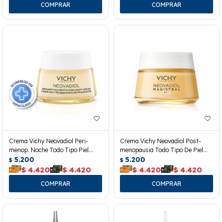
Crema Vichy Neovadiol Peri-
Crema Vichy Neovadiol Post-
menop. Noche Todo Tipo Piel
menopausia Todo Tipo De Piel
50ml
5.200
50ml
5.200
$
$
$
4.420
$
4.420
$
4.420
$
4.420