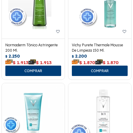
Normaderm Tónico Astringente
Vichy Purete Thermale Mousse
200 Ml.
De Limpieza 150 Ml.
2.250
2.200
$
$
$
1.913
$
1.913
$
1.870
$
1.870