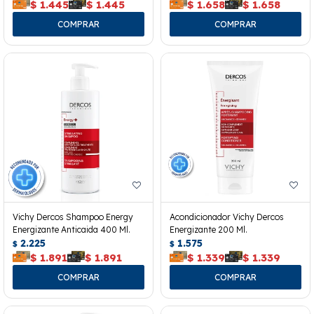
$
1.445
$
1.445
$
1.658
$
1.658
Vichy Dercos Shampoo Energy
Acondicionador Vichy Dercos
Energizante Anticaida 400 Ml.
Energizante 200 Ml.
2.225
1.575
$
$
$
1.891
$
1.891
$
1.339
$
1.339