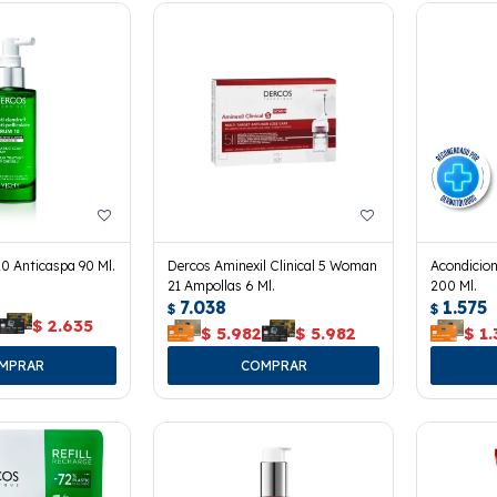
0 Anticaspa 90 Ml.
Dercos Aminexil Clinical 5 Woman
Acondicio
21 Ampollas 6 Ml.
200 Ml.
7.038
1.575
$
$
$
2.635
$
5.982
$
5.982
$
1.