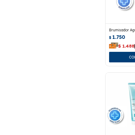
Brumisador Ag
1.750
$
$
1.488