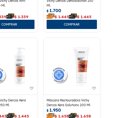
ichy Dercos Anti
Vichy Dercos Densisolution 250
 Ml.
Ml.
1.700
$
339
$
1.339
$
1.445
$
1.445
ichy Dercos Kera
Máscara Restauradora Vichy
250 Ml.
Dercos Kera Solutions 200 Ml.
1.950
$
.445
$
1.445
$
1.658
$
1.658