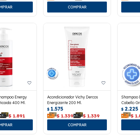
Shampoo Energy
Acondicionador Vichy Dercos
Shampoo D
ticaida 400 Ml.
Energizante 200 Ml.
Cabello Gr
1.575
2.225
$
$
$
1.891
$
1.339
$
1.339
$
1.