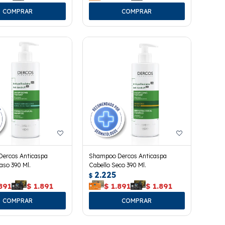
ercos Anticaspa
Shampoo Dercos Anticaspa
aso 390 Ml.
Cabello Seco 390 Ml.
2.225
$
891
$
1.891
$
1.891
$
1.891