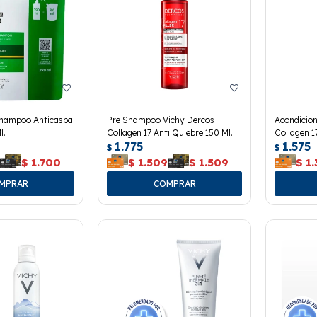
Shampoo Anticaspa
Pre Shampoo Vichy Dercos
Acondicio
l.
Collagen 17 Anti Quiebre 150 Ml.
Collagen 1
1.775
1.575
$
$
0
$
1.700
$
1.509
$
1.509
$
1.