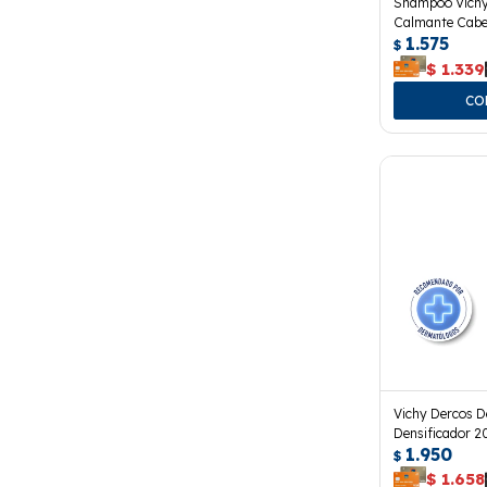
Shampoo Vichy
Calmante Cabel
1.575
$
$
1.339
Vichy Dercos D
Densificador 2
1.950
$
$
1.658