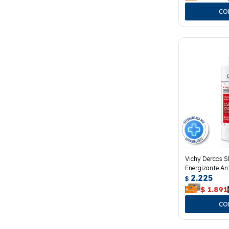
Vichy Dercos 
Energizante An
2.225
$
$
1.891