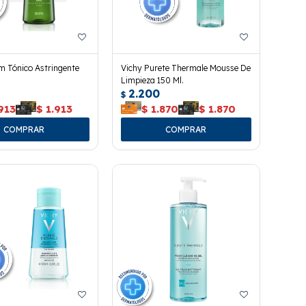
 Tónico Astringente
Vichy Purete Thermale Mousse De
Limpieza 150 Ml.
2.200
$
913
$
1.913
$
1.870
$
1.870