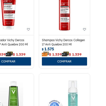
nador Vichy Dercos
Shampoo Vichy Dercos Collagen
7 Anti Quiebre 200 Ml
17 Anti Quiebre 200 Ml
1.575
$
339
$
1.339
$
1.339
$
1.339