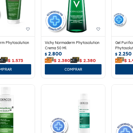
rm Phytosolution
Vichy Normaderm Phytosolution
Gel Purif
Crema 50 Ml.
Phytosolut
2.800
2.250
$
$
$
1.573
$
2.380
$
2.380
$
1.