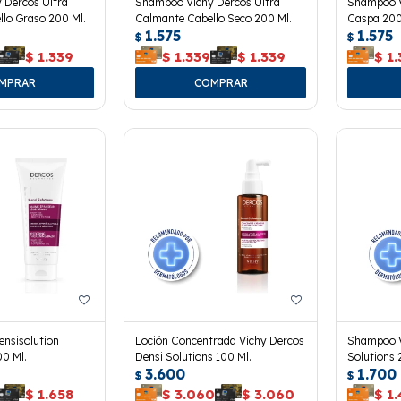
 Dercos Ultra
Shampoo Vichy Dercos Ultra
Shampoo V
lo Graso 200 Ml.
Calmante Cabello Seco 200 Ml.
Caspa 200
1.575
1.575
$
$
$
1.339
$
1.339
$
1.339
$
1.
ensisolution
Loción Concentrada Vichy Dercos
Shampoo V
00 Ml.
Densi Solutions 100 Ml.
Solutions 
3.600
1.700
$
$
$
1.658
$
3.060
$
3.060
$
1