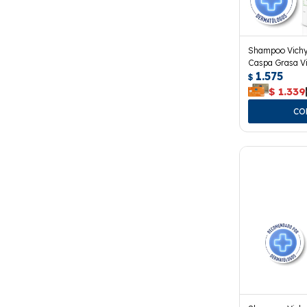
Shampoo Vichy
Caspa Grasa Vi
1.575
$
$
1.339