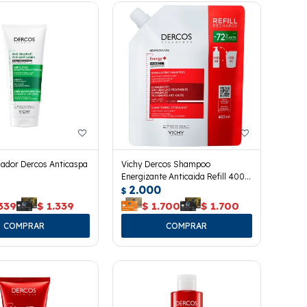
nador Dercos Anticaspa
Vichy Dercos Shampoo
Energizante Anticaida Refill 400
2.000
Ml.
$
339
$
1.339
$
1.700
$
1.700