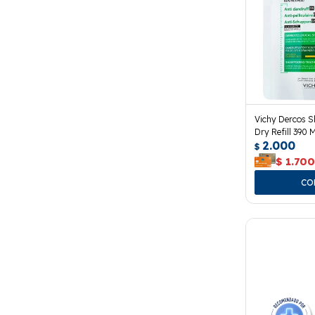
Vichy Dercos 
Dry Refill 390 M
2.000
$
$
1.70