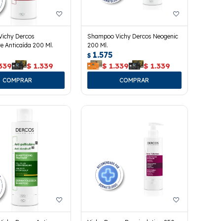
ichy Dercos
Shampoo Vichy Dercos Neogenic
e Anticaída 200 Ml.
200 Ml.
1.575
$
339
$
1.339
$
1.339
$
1.339