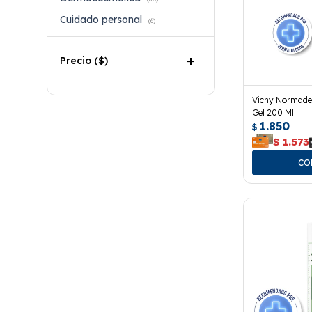
Cuidado personal
(6)
Precio
($)
Vichy Normade
Gel 200 Ml.
1.850
$
$
1.573