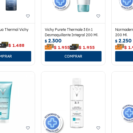
ua Thermal Vichy
Vichy Purete Thermale 3 En 1
Normaderm
Desmaquillante Integral 200 Ml.
200 Ml.
2.300
2.250
$
$
$
1.488
$
1.955
$
1.955
$
1.