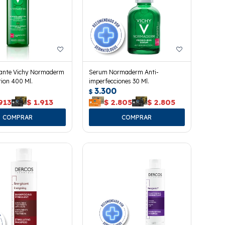
icante Vichy Normaderm
Serum Normaderm Anti-
ion 400 Ml.
imperfecciones 30 Ml.
3.300
$
913
$
1.913
$
2.805
$
2.805