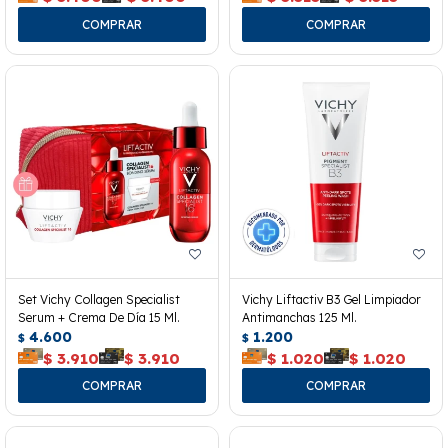
Set Vichy Collagen Specialist
Vichy Liftactiv B3 Gel Limpiador
Serum + Crema De Día 15 Ml.
Antimanchas 125 Ml.
4.600
1.200
$
$
$
3.910
$
3.910
$
1.020
$
1.020