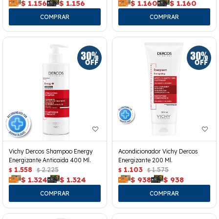
$
1.156
$
1.156
$
1.160
$
1.160
Vichy Dercos Shampoo Energy
Acondicionador Vichy Dercos
Energizante Anticaida 400 Ml.
Energizante 200 Ml.
1.558
2.225
1.103
1.575
$
$
$
$
$
1.324
$
1.324
$
938
$
938