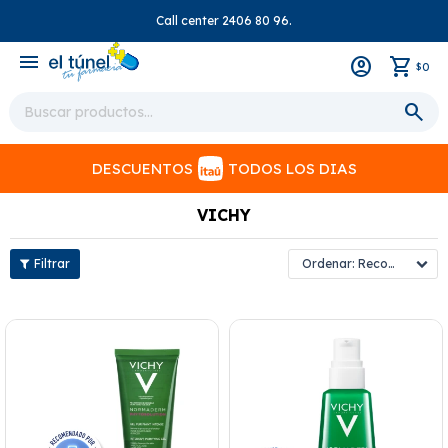
Call center 2406 80 96.
close
menu
0
$
DESCUENTOS
TODOS LOS DIAS
VICHY
Recomendados