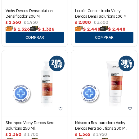
Vichy Dercos Densisolution
Loción Concentrada Vichy
Densificador 200 Ml.
Dercos Densi Solutions 100 Ml.
1.560
1.950
2.880
3.600
$
$
$
$
$
1.326
$
1.326
$
2.448
$
2.448
Shampoo Vichy Dercos Kera
Máscara Restauradora Vichy
Solutions 250 Ml.
Dercos Kera Solutions 200 Ml.
1.360
1.700
1.365
1.950
$
$
$
$