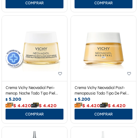
Crema Vichy Neovadiol Peri-
Crema Vichy Neovadiol Post-
menop. Noche Todo Tipo Piel
menopausia Todo Tipo De Piel
50ml
5.200
50ml
5.200
$
$
$
4.420
$
4.420
$
4.420
$
4.420