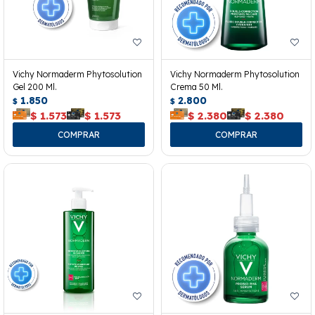
Vichy Normaderm Phytosolution
Vichy Normaderm Phytosolution
Gel 200 Ml.
Crema 50 Ml.
1.850
2.800
$
$
$
1.573
$
1.573
$
2.380
$
2.380