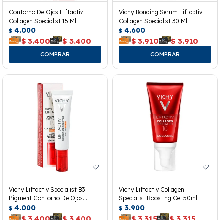
Contorno De Ojos Liftactiv
Vichy Bonding Serum Liftactiv
Collagen Specialist 15 Ml.
Collagen Specialist 30 Ml.
4.000
4.600
$
$
$
3.400
$
3.400
$
3.910
$
3.910
Vichy Liftactiv Specialist B3
Vichy Liftactiv Collagen
Pigment Contorno De Ojos
Specialist Boosting Gel 50ml
Spf50+
4.000
3.900
$
$
$
3.400
$
3.400
$
3.315
$
3.315