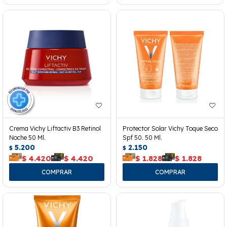
Crema Vichy Liftactiv B3 Retinol
Protector Solar Vichy Toque Seco
Noche 50 Ml.
Spf 50. 50 Ml.
5.200
2.150
$
$
$
4.420
$
4.420
$
1.828
$
1.828