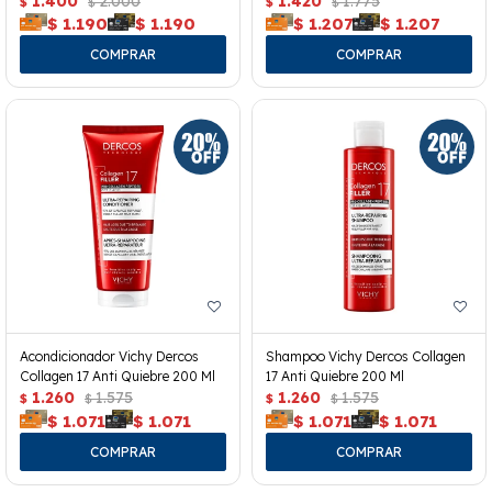
1.400
2.000
1.420
1.775
$
$
$
$
$
1.190
$
1.190
$
1.207
$
1.207
Acondicionador Vichy Dercos
Shampoo Vichy Dercos Collagen
Collagen 17 Anti Quiebre 200 Ml
17 Anti Quiebre 200 Ml
1.260
1.575
1.260
1.575
$
$
$
$
$
1.071
$
1.071
$
1.071
$
1.071