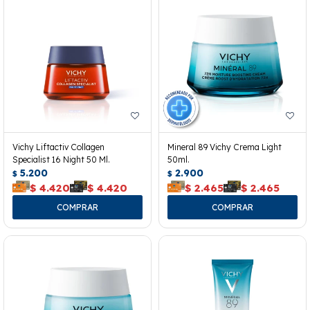
Vichy Liftactiv Collagen
Mineral 89 Vichy Crema Light
Specialist 16 Night 50 Ml.
50ml.
5.200
2.900
$
$
$
4.420
$
4.420
$
2.465
$
2.465