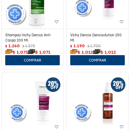
Shampoo Vichy Dercos Anti
Vichy Dercos Densisolution 250
Caspa 200 Ml.
Ml.
1.260
1.575
1.190
1.700
$
$
$
$
$
1.071
$
1.071
$
1.012
$
1.012