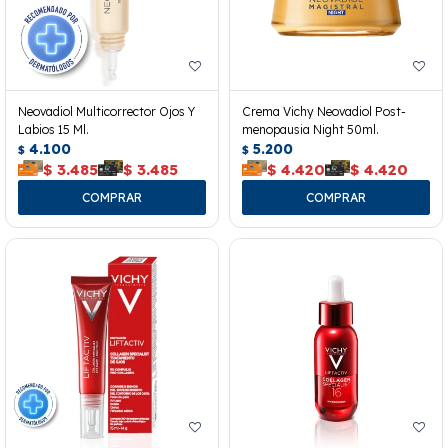
Neovadiol Multicorrector Ojos Y
Crema Vichy Neovadiol Post-
Labios 15 Ml.
menopausia Night 50ml.
4.100
5.200
$
$
$
3.485
$
3.485
$
4.420
$
4.420