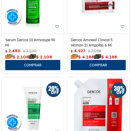
Serum Dercos 10 Anticaspa 90
Dercos Aminexil Clinical 5
Ml.
Woman 21 Ampollas 6 Ml.
2.480
3.100
4.927
7.038
$
$
$
$
$
2.108
$
2.108
$
4.188
$
4.188