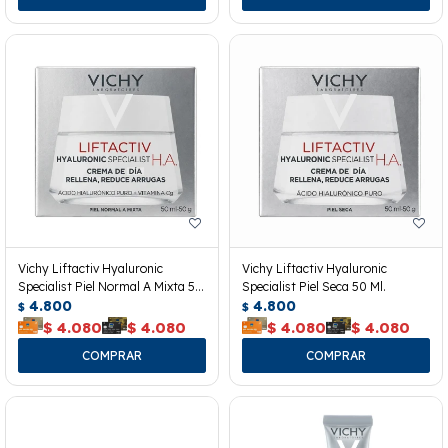
Vichy Liftactiv Hyaluronic
Vichy Liftactiv Hyaluronic
Specialist Piel Normal A Mixta 50
Specialist Piel Seca 50 Ml.
Ml.
4.800
4.800
$
$
$
4.080
$
4.080
$
4.080
$
4.080