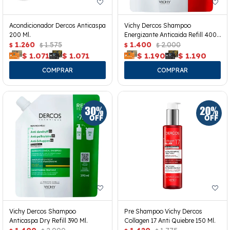
Acondicionador Dercos Anticaspa
Vichy Dercos Shampoo
200 Ml.
Energizante Anticaida Refill 400
1.260
1.575
Ml.
1.400
2.000
$
$
$
$
$
1.071
$
1.071
$
1.190
$
1.190
Vichy Dercos Shampoo
Pre Shampoo Vichy Dercos
Anticaspa Dry Refill 390 Ml.
Collagen 17 Anti Quiebre 150 Ml.