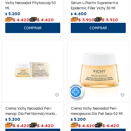
Vichy Neovadiol Phytosculp 50
Sérum Liftactiv Supreme H.a
Ml.
Epidermic Filler Vichy 30 Ml.
5.200
4.600
$
$
$
4.420
$
4.420
$
3.910
$
3.910
Crema Vichy Neovadiol Peri-
Crema Vichy Neovadiol Peri-
menop. Día Piel Normal/mixta
menopausia Día Piel Seca 50 Ml.
50ml
5.200
5.200
$
$
$
4.420
$
4.420
$
4.420
$
4.420