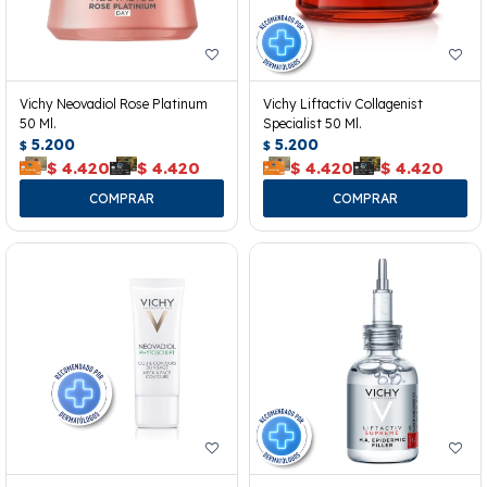
Vichy Neovadiol Rose Platinum
Vichy Liftactiv Collagenist
50 Ml.
Specialist 50 Ml.
5.200
5.200
$
$
$
4.420
$
4.420
$
4.420
$
4.420