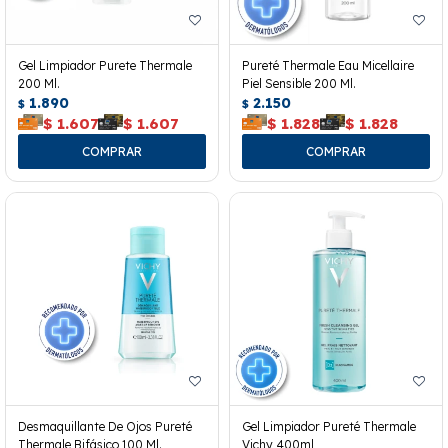
Gel Limpiador Purete Thermale
Pureté Thermale Eau Micellaire
200 Ml.
Piel Sensible 200 Ml.
1.890
2.150
$
$
$
1.607
$
1.607
$
1.828
$
1.828
Desmaquillante De Ojos Pureté
Gel Limpiador Pureté Thermale
Thermale Bifásico 100 Ml.
Vichy 400ml