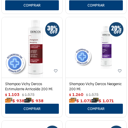
Shampoo Vichy Dercos
Shampoo Vichy Dercos Neogenic
Estimulante Anticaída 200 Ml.
200 Ml.
1.103
1.575
1.260
1.575
$
$
$
$
$
938
$
938
$
1.071
$
1.071