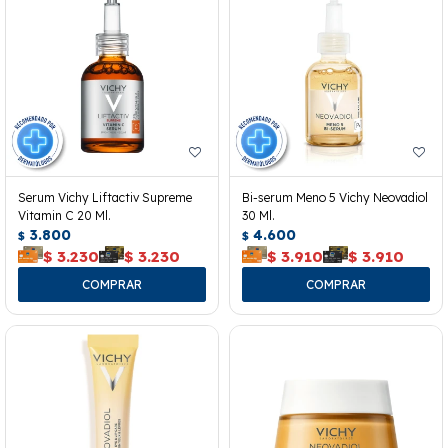
Serum Vichy Liftactiv Supreme
Bi-serum Meno 5 Vichy Neovadiol
Vitamin C 20 Ml.
30 Ml.
3.800
4.600
$
$
$
3.230
$
3.230
$
3.910
$
3.910