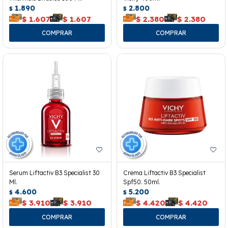
1.890
2.800
$
$
$
1.607
$
1.607
$
2.380
$
2.380
Serum Liftactiv B3 Specialist 30
Crema Liftactiv B3 Specialist
Ml.
Spf50. 50ml.
4.600
5.200
$
$
$
3.910
$
3.910
$
4.420
$
4.420