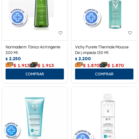
Normaderm Tónico Astringente
Vichy Purete Thermale Mousse
200 Ml.
De Limpieza 150 Ml.
2.250
2.200
$
$
$
1.913
$
1.913
$
1.870
$
1.870