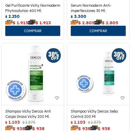
Gel Purificante Vichy Normaderm
Serum Normaderm Anti-
Phytosolution 400 Ml.
imperfecciones 30 Ml.
2.250
3.300
$
$
$
1.913
$
1.913
$
2.805
$
2.805
Shampoo Vichy Dercos Anti
Shampoo Vichy Dercos Sebo
Caspa Grasa Vichy 200 Ml.
Control 200 Ml
1.103
1.575
1.103
1.575
$
$
$
$
$
938
$
938
$
938
$
938