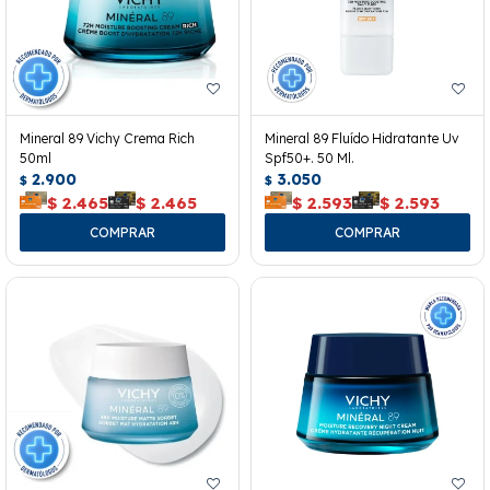
Mineral 89 Vichy Crema Rich
Mineral 89 Fluído Hidratante Uv
50ml
Spf50+. 50 Ml.
2.900
3.050
$
$
$
2.465
$
2.465
$
2.593
$
2.593