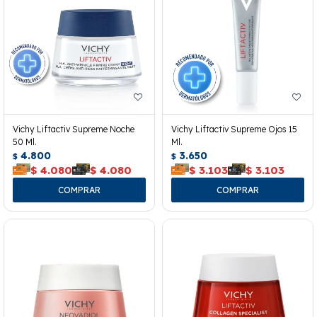
Vichy Liftactiv Supreme Noche
Vichy Liftactiv Supreme Ojos 15
50 Ml.
Ml.
4.800
3.650
$
$
$
4.080
$
4.080
$
3.103
$
3.103