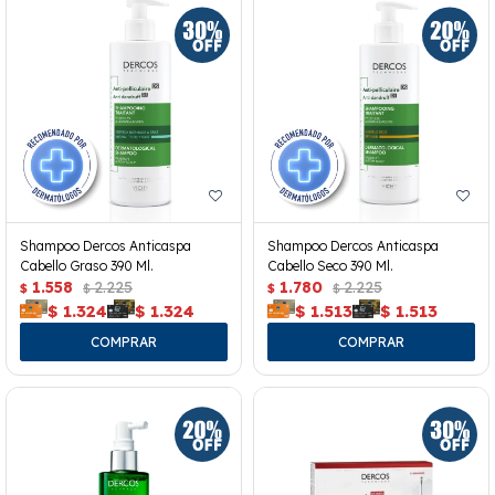
Shampoo Dercos Anticaspa
Shampoo Dercos Anticaspa
Cabello Graso 390 Ml.
Cabello Seco 390 Ml.
1.558
2.225
1.780
2.225
$
$
$
$
$
1.324
$
1.324
$
1.513
$
1.513