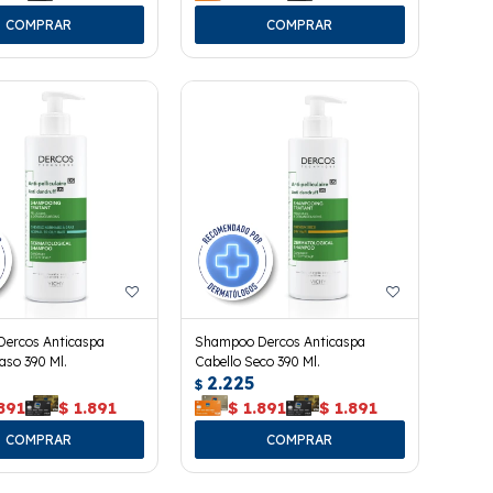
ercos Anticaspa
Shampoo Dercos Anticaspa
aso 390 Ml.
Cabello Seco 390 Ml.
2.225
$
891
$
1.891
$
1.891
$
1.891