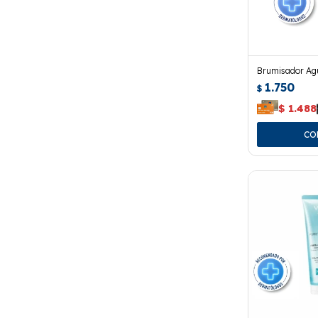
Brumisador Ag
1.750
$
$
1.488