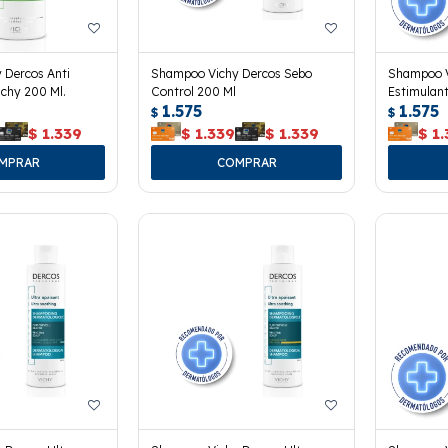
 Dercos Anti
Shampoo Vichy Dercos Sebo
Shampoo V
chy 200 Ml.
Control 200 Ml
Estimulant
1.575
1.575
$
$
$
1.339
$
1.339
$
1.339
$
1.