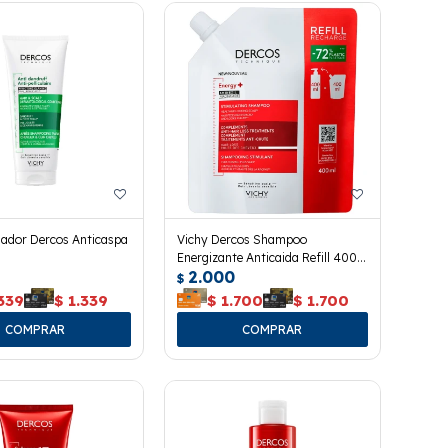
nador Dercos Anticaspa
Vichy Dercos Shampoo
Energizante Anticaida Refill 400
2.000
Ml.
$
339
$
1.339
$
1.700
$
1.700