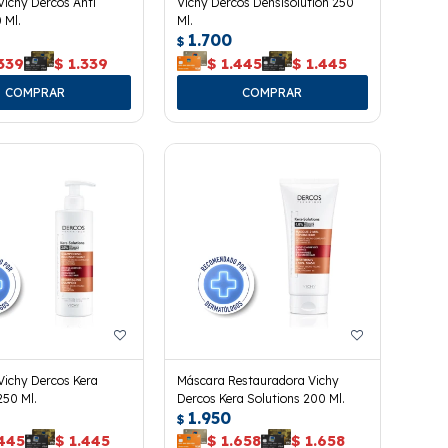
ichy Dercos Anti
Vichy Dercos Densisolution 250
 Ml.
Ml.
1.700
$
339
$
1.339
$
1.445
$
1.445
ichy Dercos Kera
Máscara Restauradora Vichy
250 Ml.
Dercos Kera Solutions 200 Ml.
1.950
$
.445
$
1.445
$
1.658
$
1.658