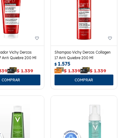
nador Vichy Dercos
Shampoo Vichy Dercos Collagen
7 Anti Quiebre 200 Ml
17 Anti Quiebre 200 Ml
1.575
$
339
$
1.339
$
1.339
$
1.339