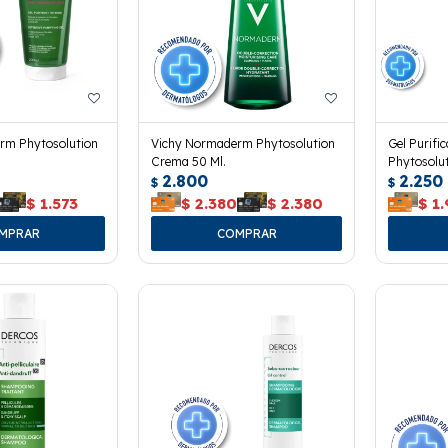
rm Phytosolution
Vichy Normaderm Phytosolution
Gel Purif
Crema 50 Ml.
Phytosolut
2.800
2.250
$
$
$
1.573
$
2.380
$
2.380
$
1.