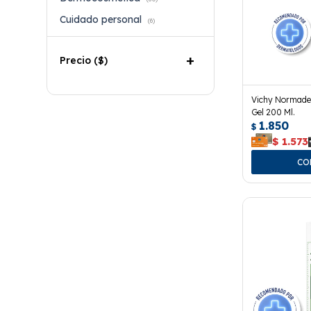
Cuidado personal
(6)
Precio
($)
Vichy Normade
Gel 200 Ml.
1.850
$
$
1.573