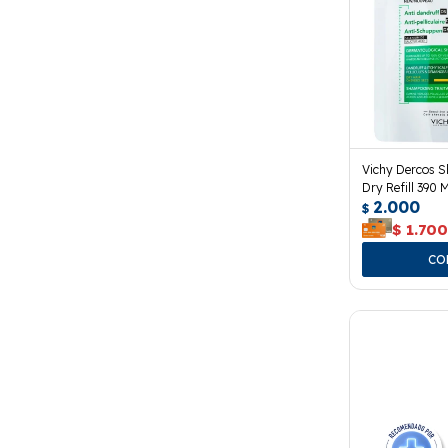
Vichy Dercos 
Dry Refill 390 M
2.000
$
$
1.70