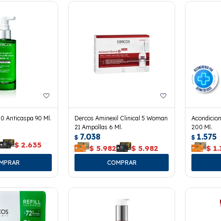
0 Anticaspa 90 Ml.
Dercos Aminexil Clinical 5 Woman
Acondicio
21 Ampollas 6 Ml.
200 Ml.
7.038
1.575
$
$
$
2.635
$
5.982
$
5.982
$
1.