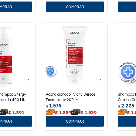
Shampoo Energy
Acondicionador Vichy Dercos
Shampoo D
ticaida 400 Ml.
Energizante 200 Ml.
Cabello Gr
1.575
2.225
$
$
$
1.891
$
1.339
$
1.339
$
1.