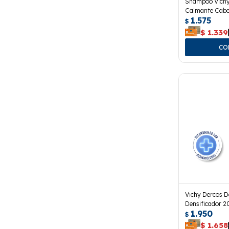
Shampoo Vichy
Calmante Cabel
1.575
$
$
1.339
Vichy Dercos D
Densificador 2
1.950
$
$
1.658