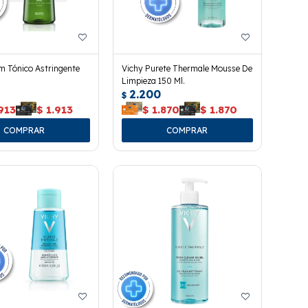
 Tónico Astringente
Vichy Purete Thermale Mousse De
Limpieza 150 Ml.
2.200
$
913
$
1.913
$
1.870
$
1.870