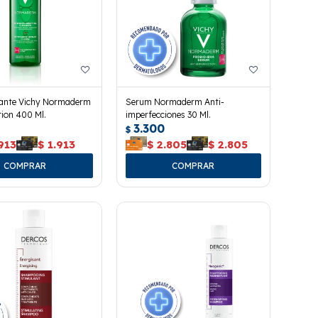
icante Vichy Normaderm
Serum Normaderm Anti-
ion 400 Ml.
imperfecciones 30 Ml.
3.300
$
913
$
1.913
$
2.805
$
2.805