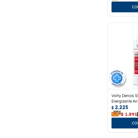
Vichy Dercos 
Energizante An
2.225
$
$
1.891