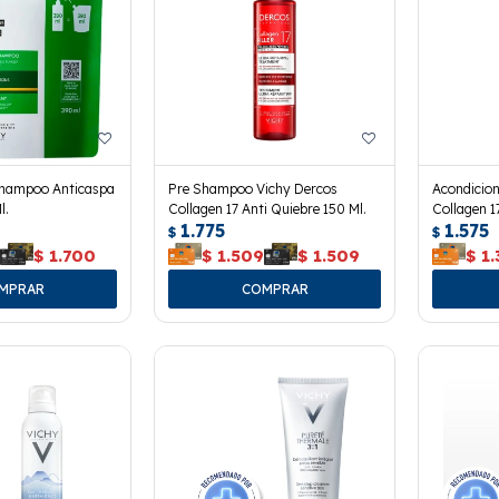
Shampoo Anticaspa
Pre Shampoo Vichy Dercos
Acondicio
l.
Collagen 17 Anti Quiebre 150 Ml.
Collagen 1
1.775
1.575
$
$
0
$
1.700
$
1.509
$
1.509
$
1.