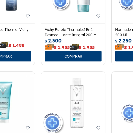
ua Thermal Vichy
Vichy Purete Thermale 3 En 1
Normaderm
Desmaquillante Integral 200 Ml.
200 Ml.
2.300
2.250
$
$
$
1.488
$
1.955
$
1.955
$
1.