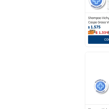
Shampoo Vichy
Caspa Grasa Vi
1.575
$
$
1.339