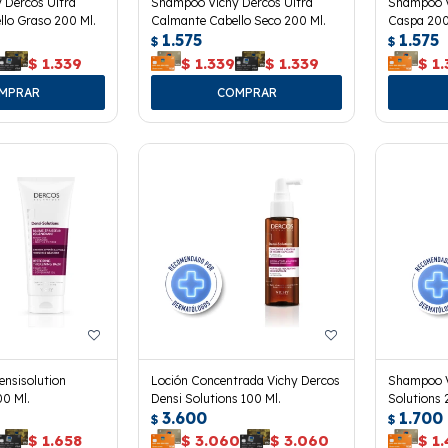
 Dercos Ultra
Shampoo Vichy Dercos Ultra
Shampoo V
lo Graso 200 Ml.
Calmante Cabello Seco 200 Ml.
Caspa 200
1.575
1.575
$
$
$
1.339
$
1.339
$
1.339
$
1.
ensisolution
Loción Concentrada Vichy Dercos
Shampoo V
00 Ml.
Densi Solutions 100 Ml.
Solutions 
3.600
1.700
$
$
$
1.658
$
3.060
$
3.060
$
1