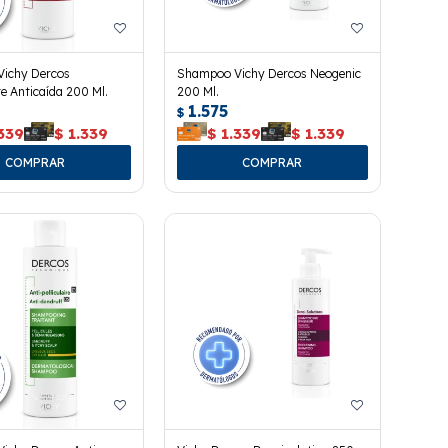
ichy Dercos
Shampoo Vichy Dercos Neogenic
e Anticaída 200 Ml.
200 Ml.
1.575
$
339
$
1.339
$
1.339
$
1.339