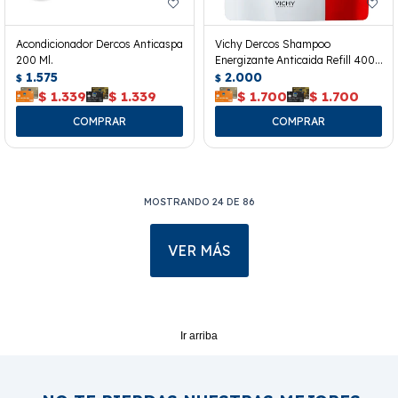
Acondicionador Dercos Anticaspa
Vichy Dercos Shampoo
200 Ml.
Energizante Anticaida Refill 400
1.575
Ml.
2.000
$
$
$
1.339
$
1.339
$
1.700
$
1.700
MOSTRANDO
24
DE
86
VER MÁS
Ir arriba