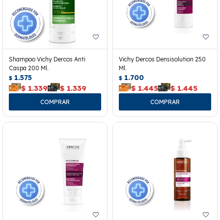
Shampoo Vichy Dercos Anti
Vichy Dercos Densisolution 250
Caspa 200 Ml.
Ml.
1.575
1.700
$
$
$
1.339
$
1.339
$
1.445
$
1.445