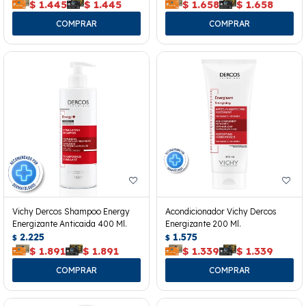
$
1.445
$
1.445
$
1.658
$
1.658
Vichy Dercos Shampoo Energy
Acondicionador Vichy Dercos
Energizante Anticaida 400 Ml.
Energizante 200 Ml.
2.225
1.575
$
$
$
1.891
$
1.891
$
1.339
$
1.339