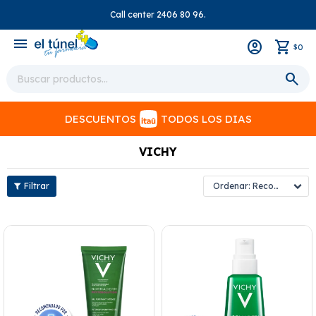
Call center 2406 80 96.
close
menu
0
$
DESCUENTOS
TODOS LOS DIAS
VICHY
Recomendados