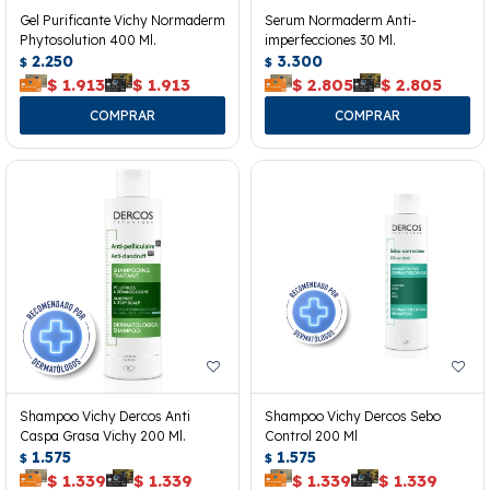
Gel Purificante Vichy Normaderm
Serum Normaderm Anti-
Phytosolution 400 Ml.
imperfecciones 30 Ml.
2.250
3.300
$
$
$
1.913
$
1.913
$
2.805
$
2.805
Shampoo Vichy Dercos Anti
Shampoo Vichy Dercos Sebo
Caspa Grasa Vichy 200 Ml.
Control 200 Ml
1.575
1.575
$
$
$
1.339
$
1.339
$
1.339
$
1.339