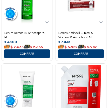
Serum Dercos 10 Anticaspa 90
Dercos Aminexil Clinical 5
Ml.
Woman 21 Ampollas 6 Ml.
3.100
7.038
$
$
$
2.635
$
2.635
$
5.982
$
5.982