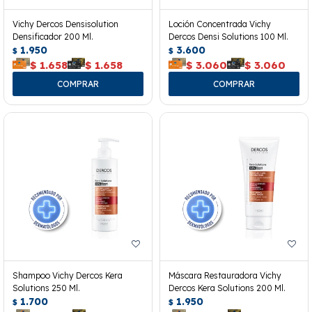
Vichy Dercos Densisolution
Loción Concentrada Vichy
Densificador 200 Ml.
Dercos Densi Solutions 100 Ml.
1.950
3.600
$
$
$
1.658
$
1.658
$
3.060
$
3.060
Shampoo Vichy Dercos Kera
Máscara Restauradora Vichy
Solutions 250 Ml.
Dercos Kera Solutions 200 Ml.
1.700
1.950
$
$