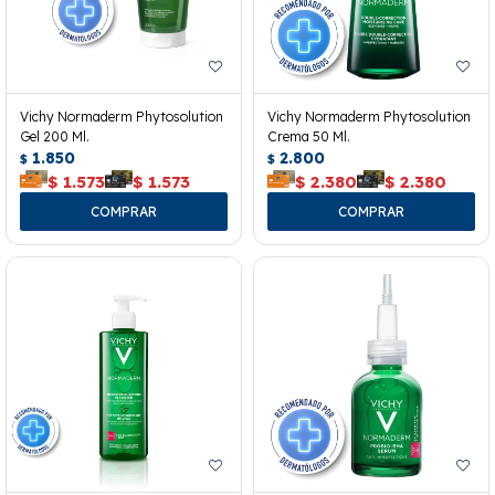
Vichy Normaderm Phytosolution
Vichy Normaderm Phytosolution
Gel 200 Ml.
Crema 50 Ml.
1.850
2.800
$
$
$
1.573
$
1.573
$
2.380
$
2.380